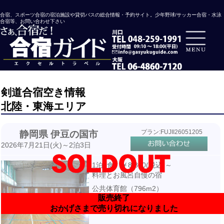
合宿、スポーツ合宿の宿泊施設や貸切バスの総合情報・予約サイト。少年野球/サッカー合宿・水泳
合宿等、お問い合わせ下さい
剣道合宿空き情報
北陸・東海エリア
プラン:FUJII26051205
静岡県 伊豆の国市
2026年7月21日(火)～2泊3日
1泊2食 ￥8,800(税込)～
料理とお風呂自慢の宿
公共体育館（796m2）
販売終了
宿泊先より徒歩16分・送迎付き
おかげさまで売り切れになりました