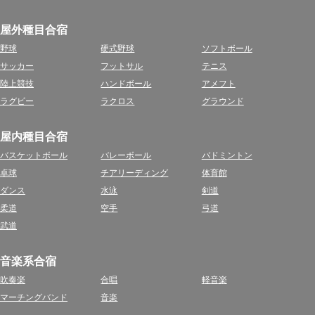
屋外種目合宿
野球
硬式野球
ソフトボール
サッカー
フットサル
テニス
陸上競技
ハンドボール
アメフト
ラグビー
ラクロス
グラウンド
屋内種目合宿
バスケットボール
バレーボール
バドミントン
卓球
チアリーディング
体育館
ダンス
水泳
剣道
柔道
空手
弓道
武道
音楽系合宿
吹奏楽
合唱
軽音楽
マーチングバンド
音楽