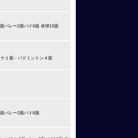
面バレー2面バド6面 卓球10面
スケ１面・バドミントン４面
2面バレー2面バド6面