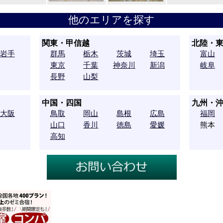
他のエリアを探す
関東・甲信越
北陸・
岩手
群馬
栃木
茨城
埼玉
富山
東京
千葉
神奈川
新潟
岐阜
長野
山梨
中国・四国
九州・
大阪
鳥取
岡山
島根
広島
福岡
山口
香川
徳島
愛媛
熊本
高知