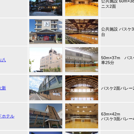
公共施設 60m×
ニス2面
公共施設 バスケ
台
50m×37m バ
お八
車25分
大新
バスケ2面バレー
63m×42m
ドホテル
バスケ3面バレー