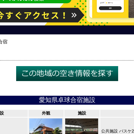
合宿
愛知県卓球合宿施設
設
外観
施設
公共施設 バスケ2