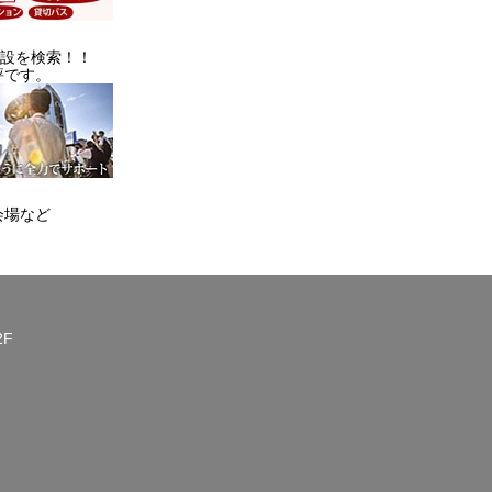
施設を検索！！
評です。
会場など
2F