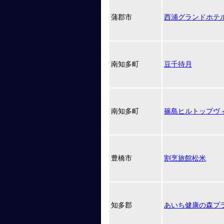
蒲郡市
西浦グランドホテ
南知多町
豆千待月
南知多町
篠島ヒルトップヴ
豊橋市
割烹旅館松米
知多郡
あいち健康の森プ