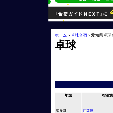
ホーム
＞
卓球合宿
＞
愛知県卓球
卓球
地域
宿泊施
知多郡
紅葉屋