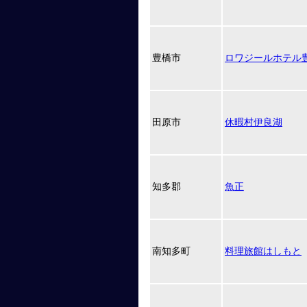
豊橋市
ロワジールホテル
田原市
休暇村伊良湖
知多郡
魚正
南知多町
料理旅館はしもと