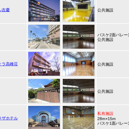
ル吉慶
公共施設
バスケ2面バレー
公共施設
ィラ高峰荘
公共施設
公共施設
私有施設
ラザホテル
28m×15m
バスケ1面バレー