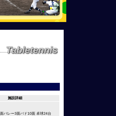
Tabletennis
施設詳細
面バレー3面バド10面 卓球24台