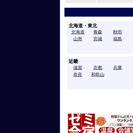
北海道・東北
北海道
青森
秋田
山形
宮城
福島
近畿
滋賀
京都
兵庫
奈良
和歌山