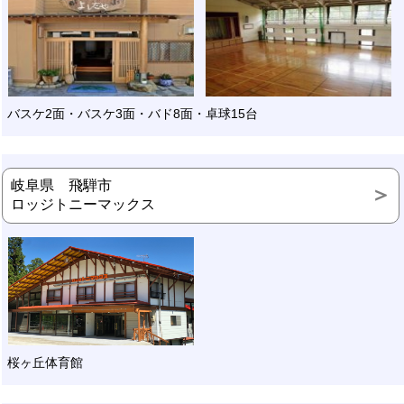
バスケ2面・バスケ3面・バド8面・卓球15台
岐阜県 飛騨市
ロッジトニーマックス
桜ヶ丘体育館