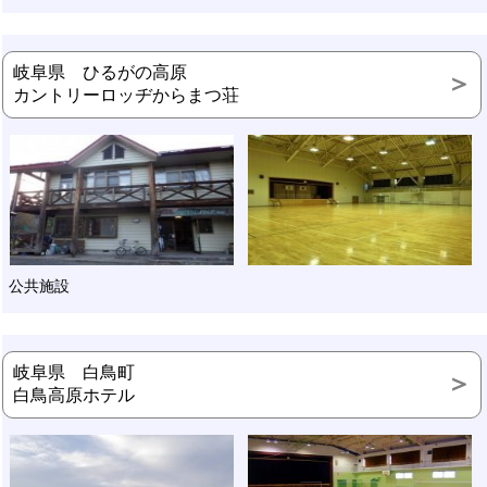
岐阜県 ひるがの高原
カントリーロッヂからまつ荘
公共施設
岐阜県 白鳥町
白鳥高原ホテル