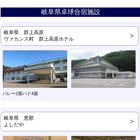
岐阜県卓球合宿施設
岐阜県 群上高原
ヴァカンス村 群上高原ホテル
バレー2面バド4面
岐阜県 恵那
よしだや