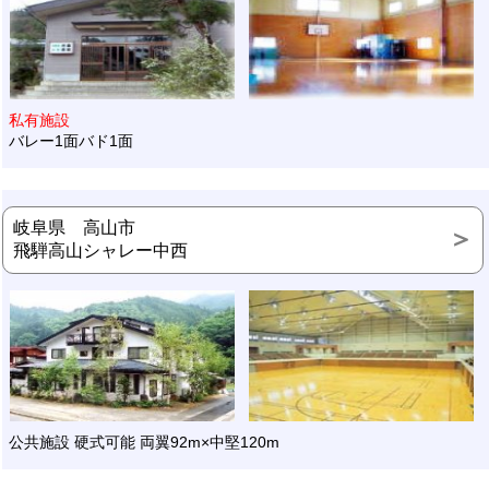
私有施設
バレー1面バド1面
岐阜県 高山市
飛騨高山シャレー中西
公共施設 硬式可能 両翼92m×中堅120m