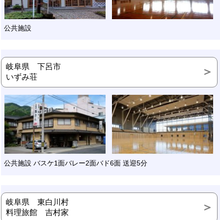
公共施設
岐阜県 下呂市
いずみ荘
公共施設 バスケ1面バレー2面バド6面 送迎5分
岐阜県 東白川村
料理旅館 吉村家