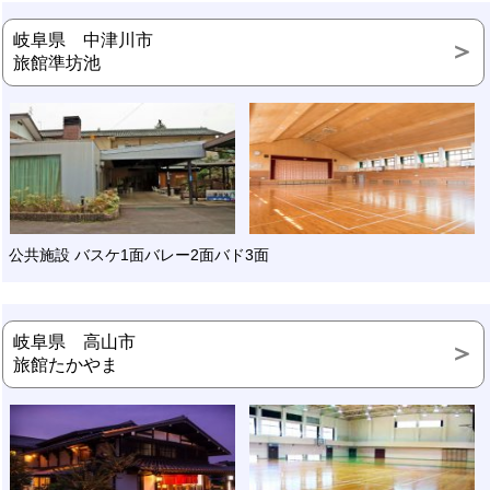
岐阜県 中津川市
旅館準坊池
公共施設 バスケ1面バレー2面バド3面
岐阜県 高山市
旅館たかやま