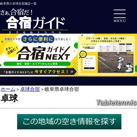
岐阜県の卓球合宿施設一覧
ホーム
＞
卓球合宿
＞
岐阜県卓球合宿
卓球
Tabletennis