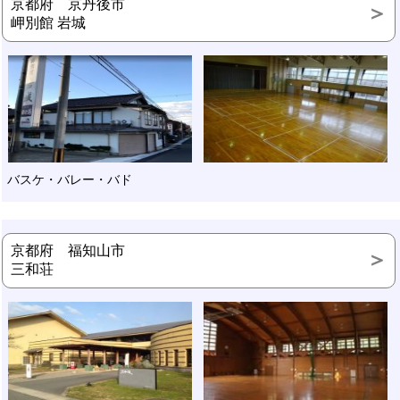
京都府 京丹後市
岬別館 岩城
バスケ・バレー・バド
京都府 福知山市
三和荘