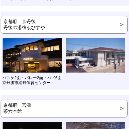
京都府 京丹後
丹後の湯宿ゑびすや
バスケ2面・バレー2面・バド6面
京丹後市網野体育センター
京都府 宮津
茶六本館