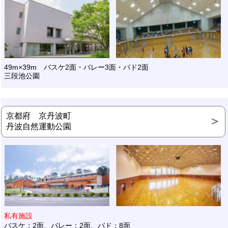
49m×39m バスケ2面・バレー3面・バド2面
三段池公園
京都府 京丹波町
丹波自然運動公園
私有施設
バスケ：2面、バレー：2面、バド：8面