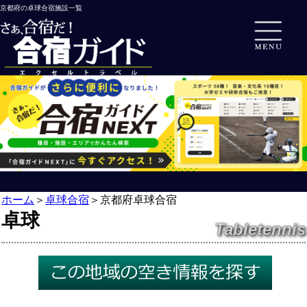
京都府の卓球合宿施設一覧
ホーム
＞
卓球合宿
＞
京都府卓球合宿
卓球
Tabletennis