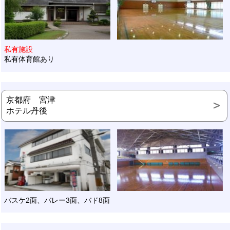
私有施設
私有体育館あり
京都府 宮津
ホテル丹後
バスケ2面、バレー3面、バド8面