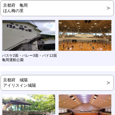
京都府 亀岡
ほん梅の里
バスケ2面・バレー3面・バド12面
亀岡運動公園
京都府 城陽
アイリスイン城陽