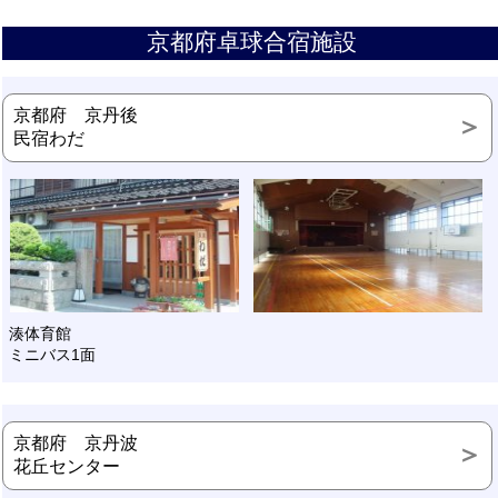
京都府卓球合宿施設
京都府 京丹後
民宿わだ
湊体育館
ミニバス1面
京都府 京丹波
花丘センター