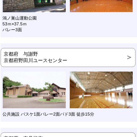
鴻ノ巣山運動公園
53ｍ×37.5ｍ
バレー3面
京都府 与謝野
京都府野田川ユースセンター
公共施設 バスケ1面バレー2面バド3面 徒歩15分