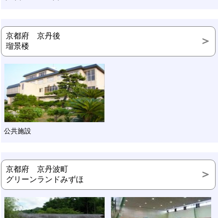
京都府 京丹後
瑠景楼
公共施設
京都府 京丹波町
グリーンランドみずほ