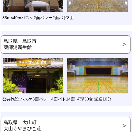
35m×40mバスケ2面バレー2面バド8面
鳥取県 鳥取市
薬師湯新生館
公共施設 バスケ3面バレー4面バド14面 卓球30台 送迎10分
鳥取県 大山町
大山寺やまびこ荘