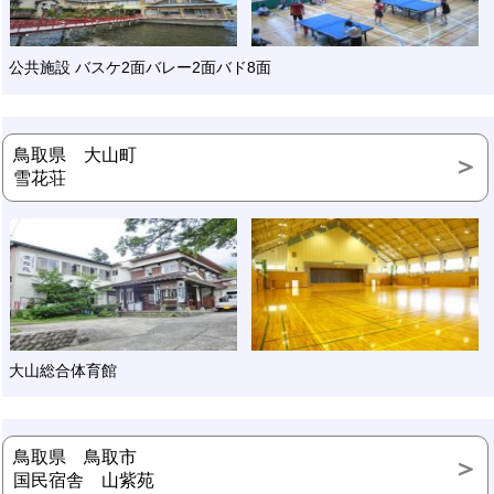
公共施設 バスケ2面バレー2面バド8面
鳥取県 大山町
雪花荘
大山総合体育館
鳥取県 鳥取市
国民宿舎 山紫苑