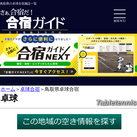
鳥取県の卓球合宿施設一覧
ホーム
＞
卓球合宿
＞
鳥取県卓球合宿
卓球
Tabletennis