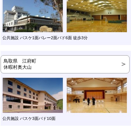
公共施設 バスケ1面バレー2面バド6面 徒歩3分
鳥取県 江府町
休暇村奥大山
公共施設 バスケ3面バド10面