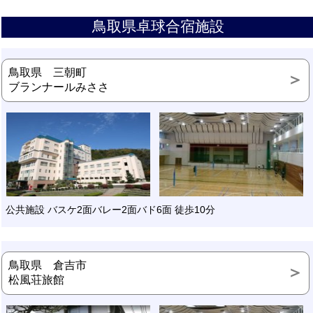
鳥取県卓球合宿施設
鳥取県 三朝町
ブランナールみささ
公共施設 バスケ2面バレー2面バド6面 徒歩10分
鳥取県 倉吉市
松風荘旅館