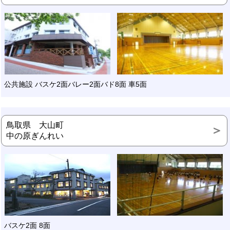
公共施設 バスケ2面バレー2面バド8面 車5面
鳥取県 大山町
中の原ぎんれい
バスケ2面 8面