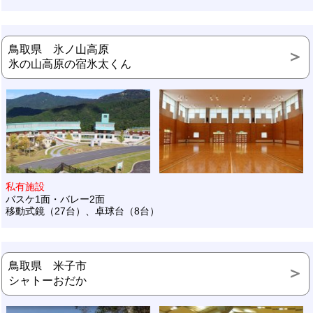
鳥取県 氷ノ山高原
氷の山高原の宿氷太くん
私有施設
バスケ1面・バレー2面
移動式鏡（27台）、卓球台（8台）
鳥取県 米子市
シャトーおだか