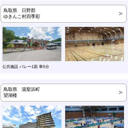
鳥取県 日野郡
ゆきんこ村四季彩
公共施設 バレー1面 車5分
鳥取県 湯梨浜町
望湖楼