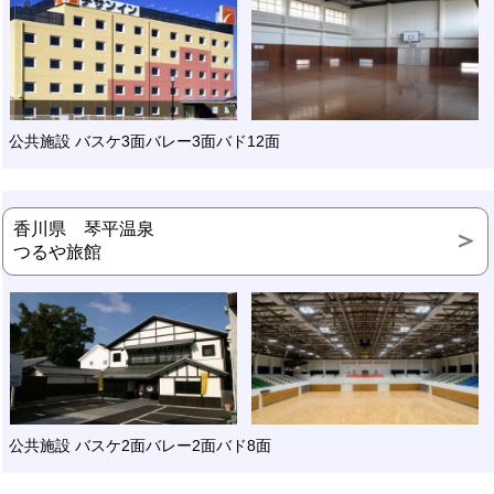
公共施設 バスケ3面バレー3面バド12面
香川県 琴平温泉
つるや旅館
公共施設 バスケ2面バレー2面バド8面