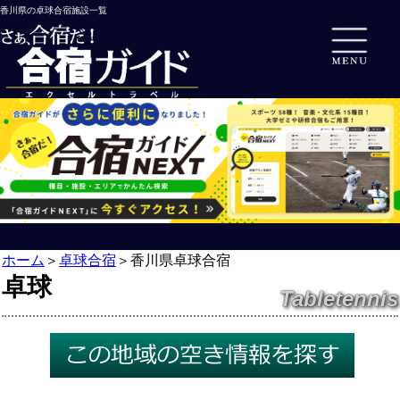
香川県の卓球合宿施設一覧
ホーム
＞
卓球合宿
＞
香川県卓球合宿
卓球
Tabletennis