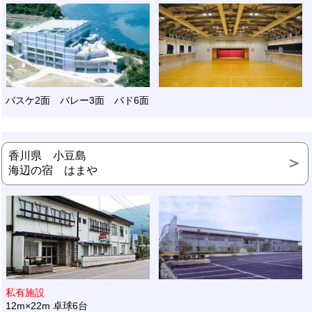
バスケ2面 バレー3面 バド6面
香川県 小豆島
海辺の宿 はまや
私有施設
12m×22m 卓球6台