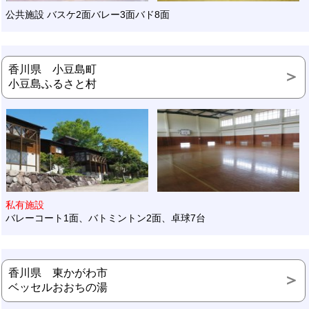
公共施設 バスケ2面バレー3面バド8面
香川県 小豆島町
小豆島ふるさと村
私有施設
バレーコート1面、バトミントン2面、卓球7台
香川県 東かがわ市
ベッセルおおちの湯