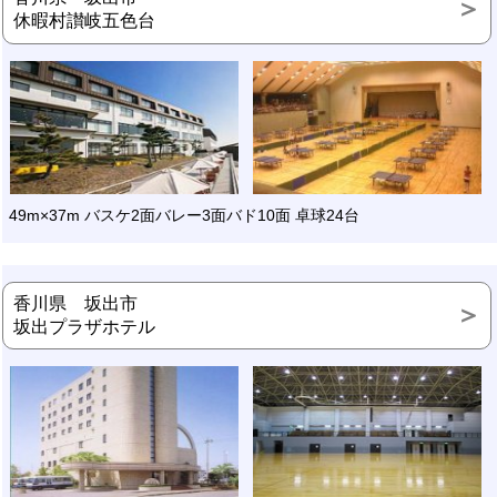
休暇村讃岐五色台
49m×37m バスケ2面バレー3面バド10面 卓球24台
香川県 坂出市
坂出プラザホテル