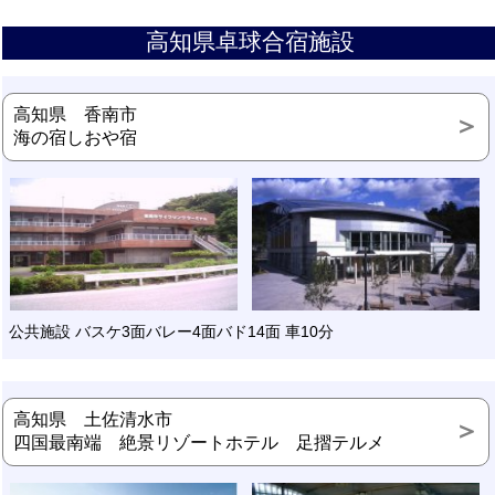
高知県卓球合宿施設
高知県 香南市
海の宿しおや宿
公共施設 バスケ3面バレー4面バド14面 車10分
高知県 土佐清水市
四国最南端 絶景リゾートホテル 足摺テルメ