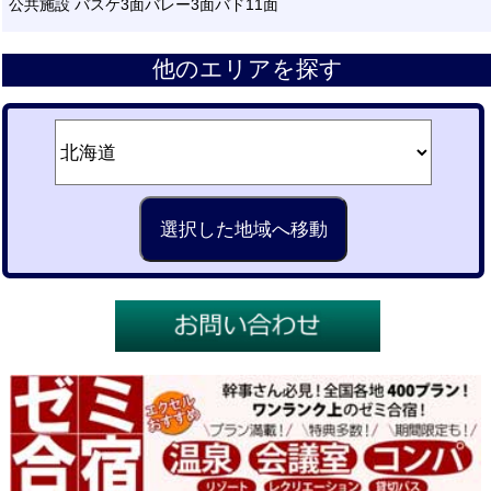
公共施設 バスケ3面バレー3面バド11面
他のエリアを探す