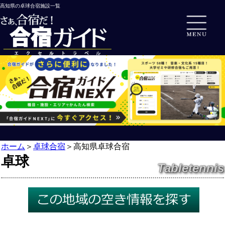
高知県の卓球合宿施設一覧
ホーム
＞
卓球合宿
＞
高知県卓球合宿
卓球
Tabletennis