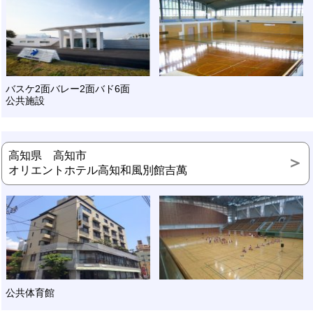
バスケ2面バレー2面バド6面
公共施設
高知県 高知市
オリエントホテル高知和風別館吉萬
公共体育館