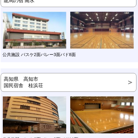
龍馬の宿 南水
公共施設 バスケ2面バレー3面バド8面
高知県 高知市
国民宿舎 桂浜荘