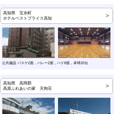
高知県 宝永町
ホテルベストプライス高知
公共施設 バスケ2面，バレー2面，バド8面，卓球20台
高知県 高岡郡
高原ふれあいの家 天狗荘