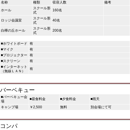
名称
種類
収容人数
備考
スクール形
ホール
160名
式
スクール形
ロッジ会議室
40名
式
スクール形
白樺の丘ホール
200名
式
■ホワイトボード
有
■マイク
有
■プロジェクター
有
■スクリーン
有
■インターネット
有
（無線ＬＡＮ）
バーベキュー
■バーベキュー会
■昼食料金
■夕食料金
■雨天
場
キャンプ場
￥2,500
無料
別会場にて可
コンパ