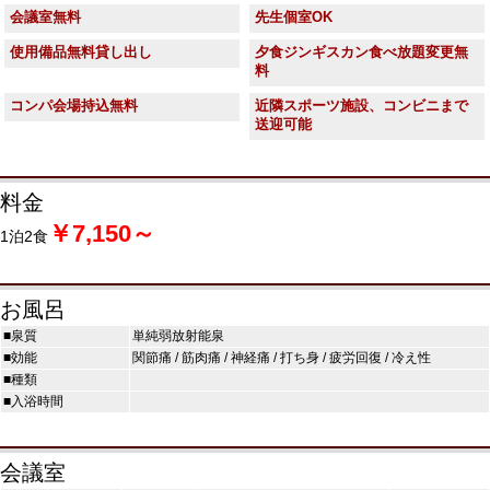
会議室無料
先生個室OK
使用備品無料貸し出し
夕食ジンギスカン食べ放題変更無
料
コンパ会場持込無料
近隣スポーツ施設、コンビニまで
送迎可能
料金
￥7,150～
1泊2食
お風呂
■泉質
単純弱放射能泉
■効能
関節痛 / 筋肉痛 / 神経痛 / 打ち身 / 疲労回復 / 冷え性
■種類
■入浴時間
会議室