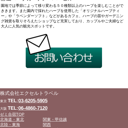
園地では季節によって移り変わる５０種類以上のハーブを楽しむことがで
ききます。また園内で採れたハーブを使用した「オリジナルハーブティ
ー」や「ラベンダーソフト」などがあるカフェ、ハーブの苗やガーデニン
グ雑貨を取りそろえたショップなど充実しており、カップルやご夫婦など
大人に人気の観光スポットです。
株式会社エクセルトラベル
TEL:
03-6205-5905
東京
TEL:
06-4860-7120
大阪
ゼミ合宿TOP
北海道・東北
関東・甲信越
北陸・東海
関西