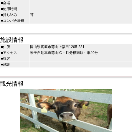
■会場
■使用時間
■持ち込み
可
■コンパ会場費
施設情報
■住所
岡山県真庭市蒜山上福田1205-281
■アクセス
米子自動車道蒜山IC～11分根雨駅～車40分
■収容
■施設
観光情報