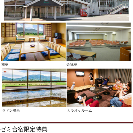
和室
会議室
ラドン温泉
カラオケルーム
ゼミ合宿限定特典