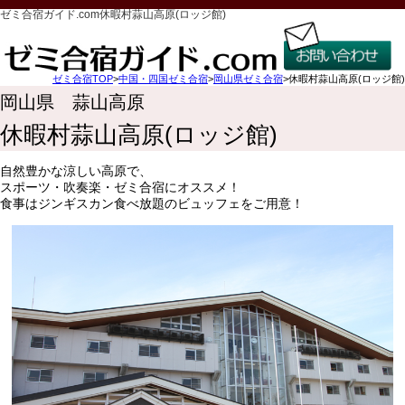
ゼミ合宿ガイド.com休暇村蒜山高原(ロッジ館)
ゼミ合宿TOP
>
中国・四国ゼミ合宿
>
岡山県ゼミ合宿
>休暇村蒜山高原(ロッジ館)
岡山県 蒜山高原
休暇村蒜山高原(ロッジ館)
自然豊かな涼しい高原で、
スポーツ・吹奏楽・ゼミ合宿にオススメ！
食事はジンギスカン食べ放題のビュッフェをご用意！