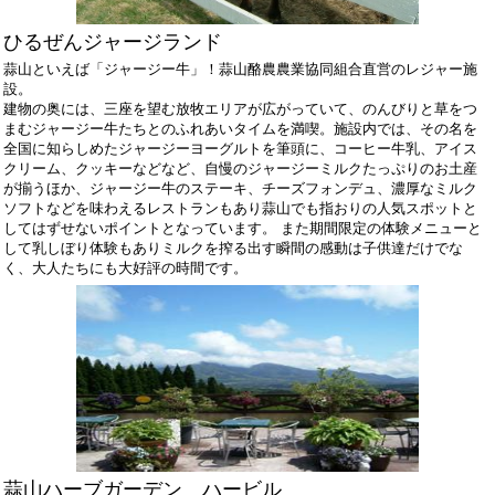
ひるぜんジャージランド
蒜山といえば「ジャージー牛」！蒜山酪農農業協同組合直営のレジャー施
設。
建物の奥には、三座を望む放牧エリアが広がっていて、のんびりと草をつ
まむジャージー牛たちとのふれあいタイムを満喫。施設内では、その名を
全国に知らしめたジャージーヨーグルトを筆頭に、コーヒー牛乳、アイス
クリーム、クッキーなどなど、自慢のジャージーミルクたっぷりのお土産
が揃うほか、ジャージー牛のステーキ、チーズフォンデュ、濃厚なミルク
ソフトなどを味わえるレストランもあり蒜山でも指おりの人気スポットと
してはずせないポイントとなっています。 また期間限定の体験メニューと
して乳しぼり体験もありミルクを搾る出す瞬間の感動は子供達だけでな
く、大人たちにも大好評の時間です。
蒜山ハーブガーデン ハービル