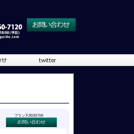
川口営業所
大阪営業所
吹奏楽
プラン:FJI030706