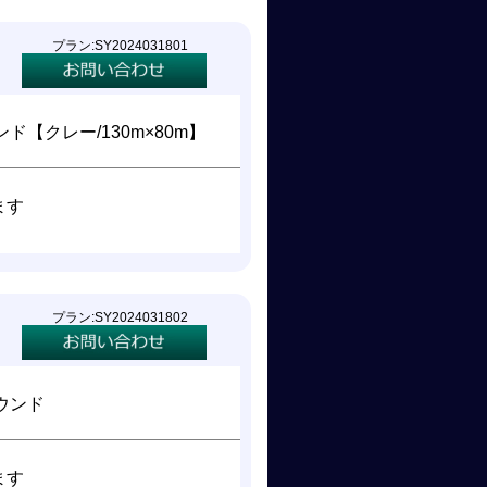
プラン:SY2024031801
ド【クレー/130m×80m】
ます
プラン:SY2024031802
ウンド
ます