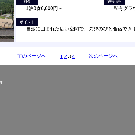
料金
施設情報
1泊3食8,800円～
私有グラ
ポイント
自然に囲まれた広い空間で、のびのびと合宿でき
前のページへ
次のページへ
1
2
3
4
2F