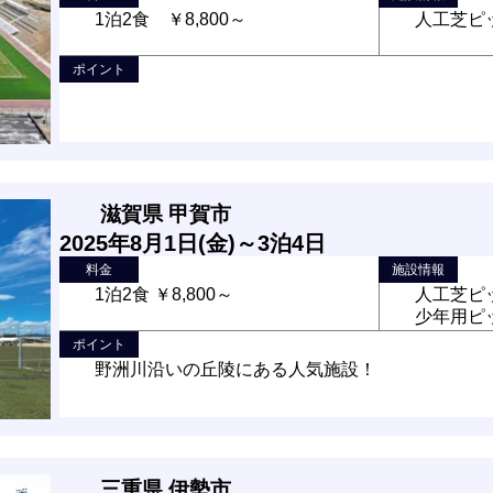
1泊2食 ￥8,800～
人工芝ピッ
ポイント
滋賀県 甲賀市
2025年8月1日(金)～3泊4日
料金
施設情報
1泊2食 ￥8,800～
人工芝ピッ
少年用ピッ
ポイント
野洲川沿いの丘陵にある人気施設！
三重県 伊勢市