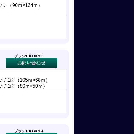
チ（90ｍ×134ｍ）
プラン:FJI030705
チ1面（105ｍ×68ｍ）
チ1面（80ｍ×50ｍ）
プラン:FJI030704