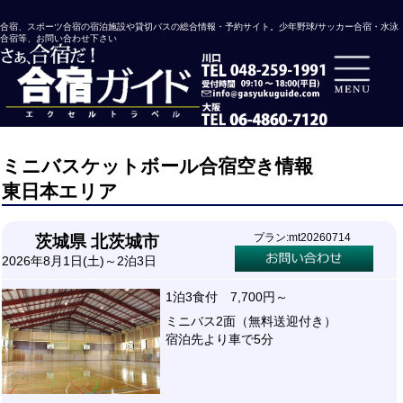
合宿、スポーツ合宿の宿泊施設や貸切バスの総合情報・予約サイト。少年野球/サッカー合宿・水泳
合宿等、お問い合わせ下さい
ミニバスケットボール合宿空き情報
東日本エリア
プラン:mt20260714
茨城県 北茨城市
2026年8月1日(土)～2泊3日
1泊3食付 7,700円～
ミニバス2面（無料送迎付き）
宿泊先より車で5分