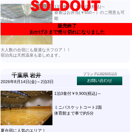
1泊2食付 ￥9,600(税込)～
昼食はお弁当(￥650～）のご用意も可
能
販売終了
ミニバスケット2面
おかげさまで売り切れになりました
宿泊先より車で約15分・送迎付き
大人数の合宿にも最適な大フロア！！
宿泊先は天然温泉も楽しめます。
プラン:FUJII2605115
千葉県 岩井
2026年8月14日(金)～2泊3日
1泊3食付￥9,900(税込)～
ミニバスケットコート2面
体育館まで車で約5分
夏合宿に人気のエリア！