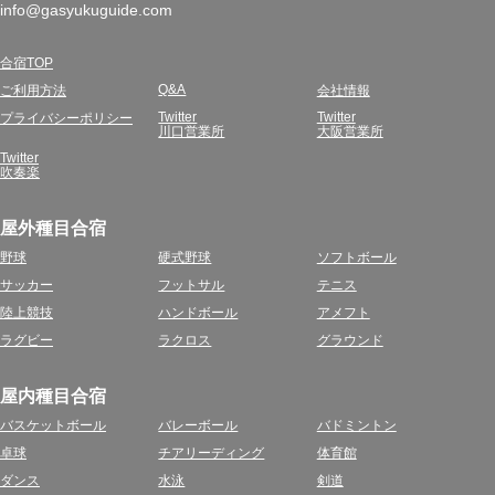
info@gasyukuguide.com
合宿TOP
Q&A
ご利用方法
会社情報
Twitter
Twitter
プライバシーポリシー
川口営業所
大阪営業所
Twitter
吹奏楽
屋外種目合宿
野球
硬式野球
ソフトボール
サッカー
フットサル
テニス
陸上競技
ハンドボール
アメフト
ラグビー
ラクロス
グラウンド
屋内種目合宿
バスケットボール
バレーボール
バドミントン
卓球
チアリーディング
体育館
ダンス
水泳
剣道