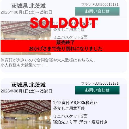
プラン:FUJII260512181
茨城県 北茨城
2026年08月1日(土)～2泊3日
1泊2食付￥8,800(税込)～
昼食もご用意可能
ミニバスケット2面
販売終了
宿泊先より車で5分・送迎付き
おかげさまで売り切れになりました
体育館が大きいので合同合宿や大人数様はもちろん、
小人数様も大歓迎です！！
プラン:FUJII260512181
茨城県 北茨城
2026年08月1日(土)～2泊3日
1泊2食付￥8,800(税込)～
昼食もご用意可能
ミニバスケット2面
宿泊先より車で5分・送迎付き