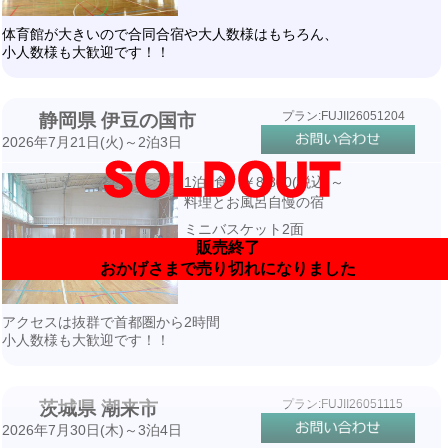
体育館が大きいので合同合宿や大人数様はもちろん、
小人数様も大歓迎です！！
プラン:FUJII26051204
静岡県 伊豆の国市
2026年7月21日(火)～2泊3日
1泊2食 ￥8,800(税込)～
料理とお風呂自慢の宿
ミニバスケット2面
販売終了
宿泊先より徒歩16分・送迎付き
おかげさまで売り切れになりました
アクセスは抜群で首都圏から2時間
小人数様も大歓迎です！！
プラン:FUJII26051115
茨城県 潮来市
2026年7月30日(木)～3泊4日