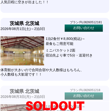
人気日程に空きが出ました！！
プラン:FUJII260512181
茨城県 北茨城
2026年08月1日(土)～2泊3日
1泊2食付￥8,800(税込)～
昼食もご用意可能
ミニバスケット2面
宿泊先より車で5分・送迎付き
体育館が大きいので合同合宿や大人数様はもちろん、
小人数様も大歓迎です！！
プラン:FUJII26051218
茨城県 北茨城
2026年08月3日(月)～2泊3日
1泊2食付￥9,800(税込)～