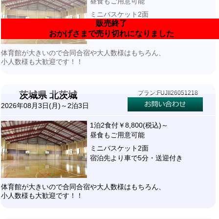
昼食もご用意可能
ミニバスケット2面
販売終了
宿泊先より車で2.3分・送迎付き
おかげさまで売り切れになりました
体育館が大きいので合同合宿や大人数様はもちろん、
小人数様も大歓迎です！！
プラン:FUJII26051218
茨城県 北茨城
2026年08月3日(月)～2泊3日
1泊2食付￥8,800(税込)～
昼食もご用意可能
ミニバスケット2面
宿泊先より車で5分・送迎付き
体育館が大きいので合同合宿や大人数様はもちろん、
小人数様も大歓迎です！！