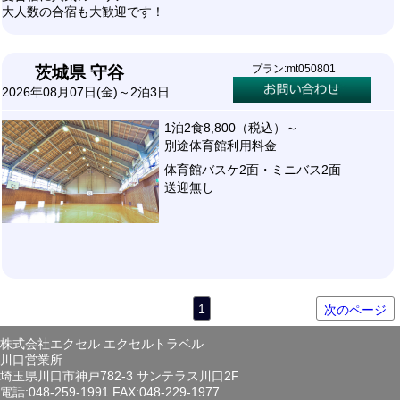
大人数の合宿も大歓迎です！
プラン:mt050801
茨城県 守谷
2026年08月07日(金)～2泊3日
1泊2食8,800（税込）～
別途体育館利用料金
体育館バスケ2面・ミニバス2面
送迎無し
1
次のページ
株式会社エクセル エクセルトラベル
川口営業所
埼玉県川口市神戸782-3 サンテラス川口2F
電話:048-259-1991 FAX:048-229-1977