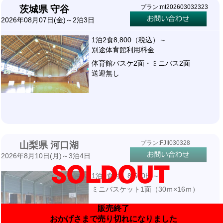
プラン:mt202603032323
茨城県 守谷
2026年08月07日(金)～2泊3日
1泊2食8,800（税込）～
別途体育館利用料金
体育館バスケ2面・ミニバス2面
送迎無し
プラン:FJII030328
山梨県 河口湖
2026年8月10日(月)～3泊4日
1泊3食付 8,500円～
ミニバスケット1面（30ｍ×16ｍ）
販売終了
おかげさまで売り切れになりました