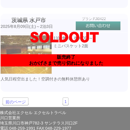
プラン:FJI0422
茨城県 水戸市
2025年8月09日(土)～2泊3日
1泊3食付 8,900円～
ミニバスケット2面
販売終了
おかげさまで売り切れになりました
人気日程空出ました！空調付きの無料休憩所あり
1
前のページ
株式会社エクセル エクセルトラベル
川口営業所
埼玉県川口市神戸782-3 サンテラス川口2F
電話:048-259-1991 FAX:048-229-1977