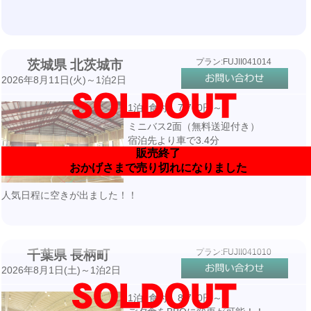
プラン:FUJII041014
茨城県 北茨城市
2026年8月11日(火)～1泊2日
1泊3食付 7,700円～
ミニバス2面（無料送迎付き）
宿泊先より車で3.4分
販売終了
おかげさまで売り切れになりました
人気日程に空きが出ました！！
プラン:FUJII041010
千葉県 長柄町
2026年8月1日(土)～1泊2日
1泊3食付 8,710円～