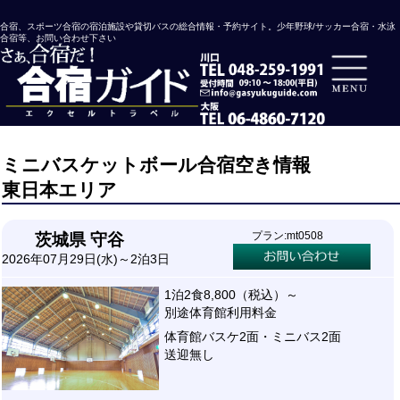
合宿、スポーツ合宿の宿泊施設や貸切バスの総合情報・予約サイト。少年野球/サッカー合宿・水泳
合宿等、お問い合わせ下さい
ミニバスケットボール合宿空き情報
東日本エリア
プラン:mt0508
茨城県 守谷
2026年07月29日(水)～2泊3日
1泊2食8,800（税込）～
別途体育館利用料金
体育館バスケ2面・ミニバス2面
送迎無し