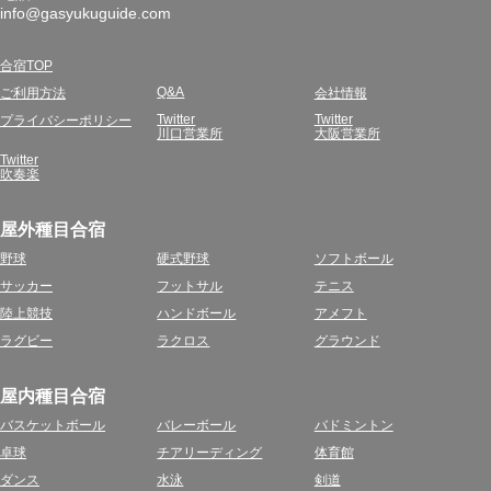
info@gasyukuguide.com
合宿TOP
Q&A
ご利用方法
会社情報
Twitter
Twitter
プライバシーポリシー
川口営業所
大阪営業所
Twitter
吹奏楽
屋外種目合宿
野球
硬式野球
ソフトボール
サッカー
フットサル
テニス
陸上競技
ハンドボール
アメフト
ラグビー
ラクロス
グラウンド
屋内種目合宿
バスケットボール
バレーボール
バドミントン
卓球
チアリーディング
体育館
ダンス
水泳
剣道