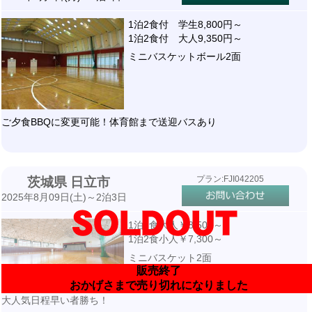
1泊2食付 学生8,800円～
1泊2食付 大人9,350円～
ミニバスケットボール2面
ご夕食BBQに変更可能！体育館まで送迎バスあり
プラン:FJI042205
茨城県 日立市
2025年8月09日(土)～2泊3日
1泊2食大人￥8,500～
1泊2食小人￥7,300～
ミニバスケット2面
販売終了
おかげさまで売り切れになりました
大人気日程早い者勝ち！