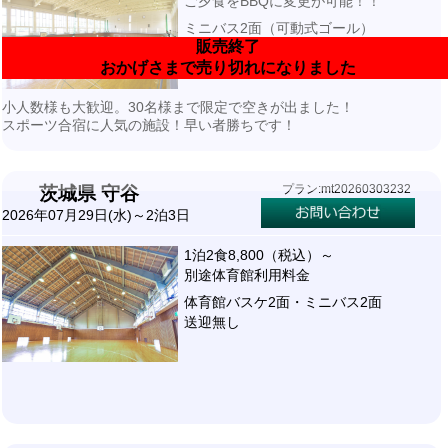
ご夕食をBBQに変更が可能！！
ミニバス2面（可動式ゴール）
販売終了
宿泊先より徒歩1分
おかげさまで売り切れになりました
小人数様も大歓迎。30名様まで限定で空きが出ました！
スポーツ合宿に人気の施設！早い者勝ちです！
プラン:mt20260303232
茨城県 守谷
2026年07月29日(水)～2泊3日
1泊2食8,800（税込）～
別途体育館利用料金
体育館バスケ2面・ミニバス2面
送迎無し