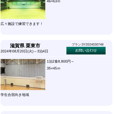
46×63ｍ
広々施設で練習できます！
プラン:SY2024030748
滋賀県 栗東市
2024年08月20日(火)～3泊4日
1泊2食8,800円～
35×45ｍ
学生合宿向き地域