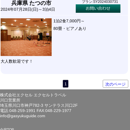
プラン:SY2024030731
兵庫県 たつの市
2024年07月28日(日)～3泊4日
1泊2食7,000円～
80畳・ピアノあり
大人数歓迎です！
1
次のページ
株式会社エクセル エクセルトラベル
川口営業所
埼玉県川口市神戸782-3 サンテラス川口2F
電話:048-259-1991 FAX:048-229-1977
info@gasyukuguide.com
合宿TOP