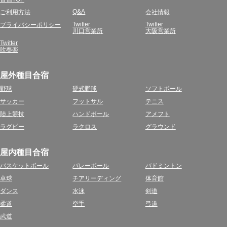
Q&A
ご利用方法
会社情報
Twitter
Twitter
プライバシーポリシー
川口営業所
大阪営業所
Twitter
吹奏楽
屋外種目合宿
野球
硬式野球
ソフトボール
サッカー
フットサル
テニス
陸上競技
ハンドボール
アメフト
ラグビー
ラクロス
グラウンド
屋内種目合宿
バスケットボール
バレーボール
バドミントン
卓球
チアリーディング
体育館
ダンス
水泳
剣道
柔道
空手
弓道
武道