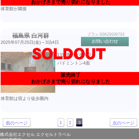
おかげさまで売り切れになりました
体育館が隣接
プラン:SSK25030703
福島県 白河群
2025年07月25日(金)～3泊4日
1泊3食付￥8,800～
バドミントン4面
販売終了
おかげさまで売り切れになりました
体育館は宿より徒歩圏内
1
2
3
前のページ
次のページ
株式会社エクセル エクセルトラベル