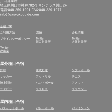
川口営業所
埼玉県川口市神戸782-3 サンテラス川口2F
電話:048-259-1991 FAX:048-229-1977
info@gasyukuguide.com
合宿TOP
Q&A
ご利用方法
会社情報
Twitter
Twitter
プライバシーポリシー
川口営業所
大阪営業所
Twitter
吹奏楽
屋外種目合宿
野球
硬式野球
ソフトボール
サッカー
フットサル
テニス
陸上競技
ハンドボール
アメフト
ラグビー
ラクロス
グラウンド
屋内種目合宿
バスケットボール
バレーボール
バドミントン