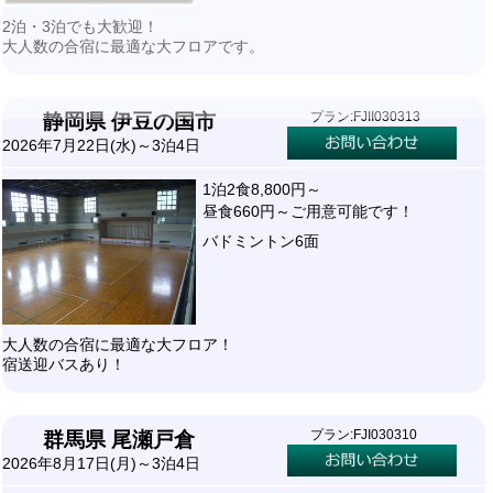
2泊・3泊でも大歓迎！
大人数の合宿に最適な大フロアです。
プラン:FJII030313
静岡県 伊豆の国市
2026年7月22日(水)～3泊4日
1泊2食8,800円～
昼食660円～ご用意可能です！
バドミントン6面
大人数の合宿に最適な大フロア！
宿送迎バスあり！
プラン:FJI030310
群馬県 尾瀬戸倉
2026年8月17日(月)～3泊4日