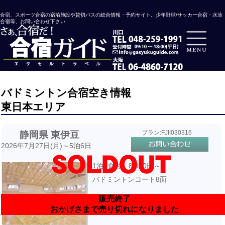
合宿、スポーツ合宿の宿泊施設や貸切バスの総合情報・予約サイト。少年野球/サッカー合宿・水泳
合宿等、お問い合わせ下さい
バドミントン合宿空き情報
東日本エリア
プラン:FJII030316
静岡県 東伊豆
2026年7月27日(月)～5泊6日
1泊3食付 8,800円～
バドミントンコート8面
販売終了
おかげさまで売り切れになりました