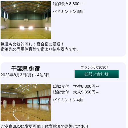
1泊3食￥8,800～
バドミントン3面
気温も比較的涼しく夏合宿に最適！
宿泊先の専用体育館で宿より徒歩圏内です。
プラン:FJI030307
千葉県 御宿
2026年8月3日(月)～4泊5日
1泊2食付 学生8,800円～
1泊2食付 大人9,350円～
バドミントン4面
ご夕食BBQに変更可能！体育館まで送迎バスあり