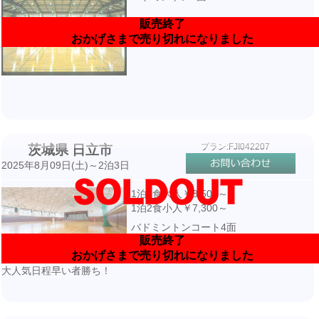
販売終了
おかげさまで売り切れになりました
プラン:FJI042207
茨城県 日立市
2025年8月09日(土)～2泊3日
1泊2食大人￥8,500～
1泊2食小人￥7,300～
バドミントンコート4面
販売終了
おかげさまで売り切れになりました
大人気日程早い者勝ち！