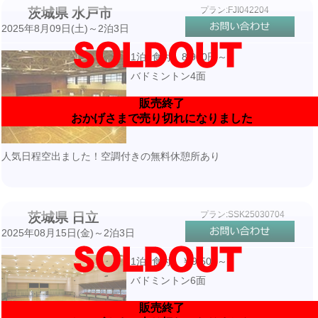
プラン:FJI042204
茨城県 水戸市
2025年8月09日(土)～2泊3日
1泊3食付 8,900円～
バドミントン4面
販売終了
おかげさまで売り切れになりました
人気日程空出ました！空調付きの無料休憩所あり
プラン:SSK25030704
茨城県 日立
2025年08月15日(金)～2泊3日
1泊3食付 ￥9,500～
バドミントン6面
販売終了