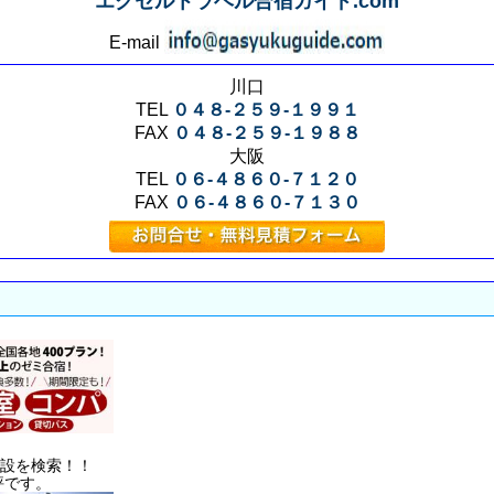
エクセルトラベル合宿ガイド.com
E-mail
川口
TEL
０４８-２５９-１９９１
FAX
０４８-２５９-１９８８
大阪
TEL
０６-４８６０-７１２０
FAX
０６-４８６０-７１３０
施設を検索！！
評です。