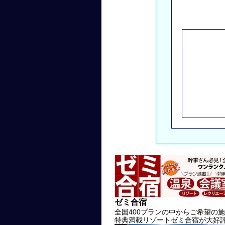
ゼミ合宿
全国400プランの中からご希望の
特典満載リゾートゼミ合宿が大好