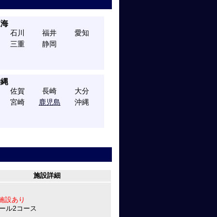
東海
石川
福井
愛知
三重
静岡
沖縄
佐賀
長崎
大分
宮崎
鹿児島
沖縄
施設詳細
施設あり
ホール2コース