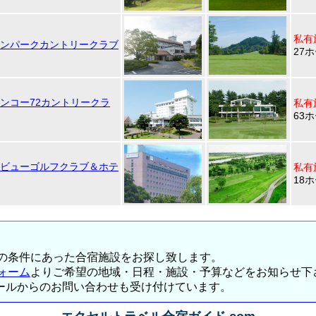
私有
ンパークカントリークラブ
27
ンコー72カントリークラ
私有
63
ビューゴルフクラブ＆ホテ
私有
18
の条件にあった合宿施設をお探し致します。
ォーム
よりご希望の地域・日程・施設・予算などをお知らせ下
・メールからのお問い合わせも受け付けています。