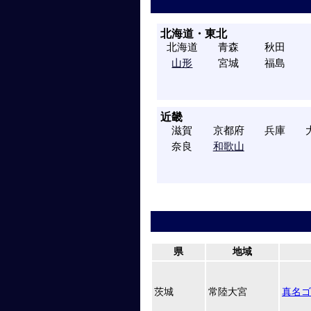
北海道・東北
北海道
青森
秋田
山形
宮城
福島
近畿
滋賀
京都府
兵庫
奈良
和歌山
県
地域
茨城
常陸大宮
真名ゴ