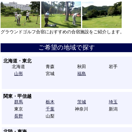
グラウンドゴルフ合宿におすすめの合宿施設をご紹介します。
ご希望の地域で探す
北海道・東北
北海道
青森
秋田
岩手
山形
宮城
福島
関東・甲信越
群馬
栃木
茨城
埼玉
東京
千葉
神奈川
新潟
長野
山梨
北陸・東海