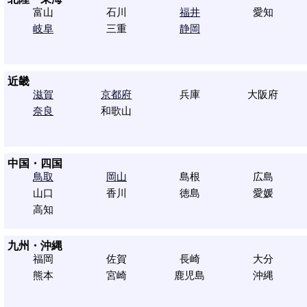
富山
石川
福井
愛知
岐阜
三重
静岡
近畿
滋賀
京都府
兵庫
大阪府
奈良
和歌山
中国・四国
鳥取
岡山
島根
広島
山口
香川
徳島
愛媛
高知
九州・沖縄
福岡
佐賀
長崎
大分
熊本
宮崎
鹿児島
沖縄