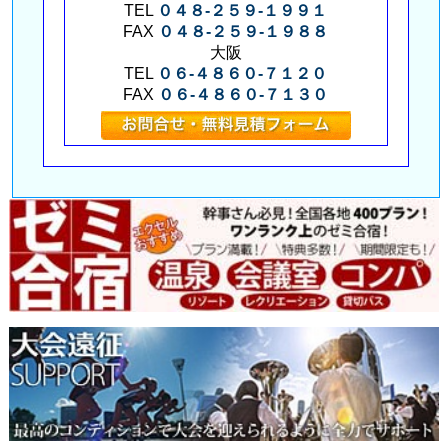
TEL
０４８-２５９-１９９１
FAX
０４８-２５９-１９８８
大阪
TEL
０６-４８６０-７１２０
FAX
０６-４８６０-７１３０