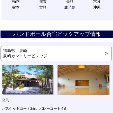
福岡
佐賀
長崎
大分
熊本
宮崎
鹿児島
沖縄
ハンドボール合宿ピックアップ情報
福島県 泉崎
泉崎カントリービレッジ
公共
バスケットコート2面、バレーコート４面