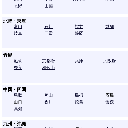
長野
山梨
北陸・東海
富山
石川
福井
愛知
岐阜
三重
静岡
近畿
滋賀
京都府
兵庫
大阪府
奈良
和歌山
中国・四国
鳥取
岡山
島根
広島
山口
香川
徳島
愛媛
高知
九州・沖縄