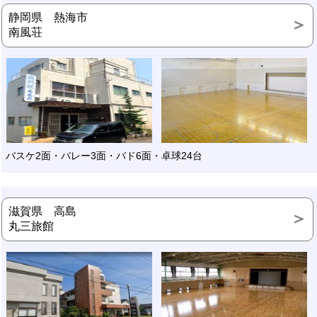
静岡県 熱海市
南風荘
バスケ2面・バレー3面・バド6面・卓球24台
滋賀県 高島
丸三旅館