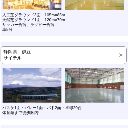
人工芝グラウンド3面 105m×85m
天然芝グラウンド1面 120m×70m
サッカー合宿、ラグビー合宿
車5分
静岡県 伊豆
サイテル
バスケ1面・バレー1面・バド2面・卓球20台
体育館まで徒歩圏内!