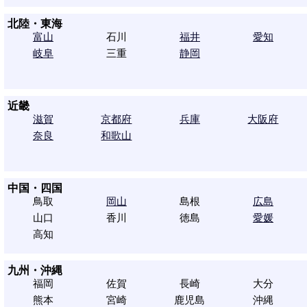
北陸・東海
富山
石川
福井
愛知
岐阜
三重
静岡
近畿
滋賀
京都府
兵庫
大阪府
奈良
和歌山
中国・四国
鳥取
岡山
島根
広島
山口
香川
徳島
愛媛
高知
九州・沖縄
福岡
佐賀
長崎
大分
熊本
宮崎
鹿児島
沖縄