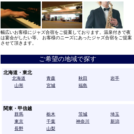
幅広いお客様にジャズ合宿をご提案しております。温泉付きで夜
は宴会がしたい等、 お客様のニーズにあったジャズ合宿をご提案
させて頂きます。
ご希望の地域で探す
北海道・東北
北海道
青森
秋田
岩手
山形
宮城
福島
関東・甲信越
群馬
栃木
茨城
埼玉
東京
千葉
神奈川
新潟
長野
山梨