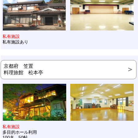
私有施設
私有施設あり
京都府 笠置
料理旅館 松本亭
私有施設
多目的ホール利用
100名 50帖