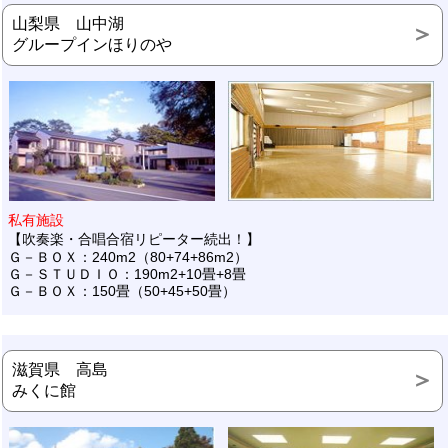
山梨県 山中湖
グループインほりのや
私有施設
【吹奏楽・合唱合宿リピーター続出！】
Ｇ－ＢＯＸ：240m2（80+74+86m2）
Ｇ－ＳＴＵＤＩＯ：190m2+10畳+8畳
Ｇ－ＢＯＸ：150畳（50+45+50畳）
滋賀県 高島
みくに館