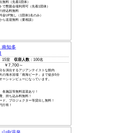
出無料（先着1団体）
トで懇親会場利用可（先着1団体）
の持込料無料
料金UP無し（1団体1名のみ）
から送迎無料（要相談）
 南知多
月
 15室
収容人数
：100名
 ￥7,700～
分を演出するアジアンテイストな館内
大の海水浴場「南海ビーチ」まで徒歩5分
オーシャンビューになっています。
、各施設等無料送迎あり！
費、持ち込み料無料！
ード、プロジェクター等貸出し無料！
代行有！
 山中温泉