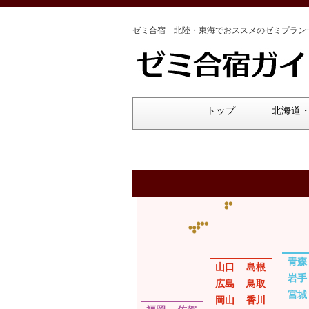
ゼミ合宿 北陸・東海でおススメのゼミプラン
トップ
北海道
青森
山口
島根
岩手
広島
鳥取
宮城
岡山
香川