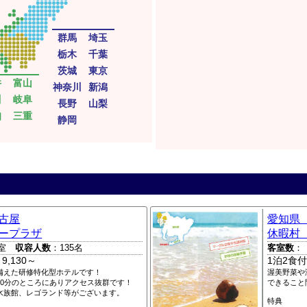
群馬
埼玉
栃木
千葉
茨城
東京
井
富山
神奈川
新潟
川
岐阜
長野
山梨
知
三重
静岡
古屋
愛知県
ープラザ
休暇村
室
収容人数
：135名
客室数
：
9,130～
1泊2食付
備えた研修特化型ホテルです！
渥美野菜や
20分のところにありアクセス抜群です！
できること
水族館、レゴランド等がございます。
特典