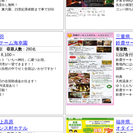
可能！
夕食をBB
貸出し無料！
先生の個室
兼六園、21世紀美術館まで車で10分
コンパ持ち
羽
三重県
テーム海幸園
鈴鹿サ
室
収容人数
：280名
客室数
：
8,100～
1泊2食付
ット「いちべ神社」に建つお宿。
鈴鹿サーキ
羽湾が一望できます！！
敷地内には
大自然の中でゼミ合宿はいかがですか！
国際レーシ
特典
00円の合宿助成金が出ます！
天然温泉ク
無料送迎あり！
ゆうえんち
可能！
鈴鹿サーキ
前！
鈴鹿サーキ
上高原
福井県
ンス村ホテル
オタイ