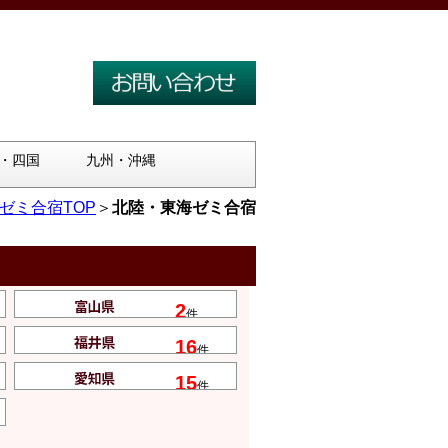
・四国
九州・沖縄
ゼミ合宿TOP
＞
北陸・東海ゼミ合宿
2
件
16
件
15
件