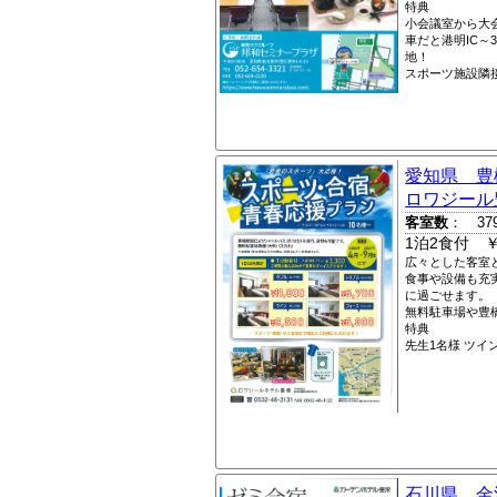
特典
小会議室から大
車だと港明IC～
地！
スポーツ施設隣
愛知県 豊
ロワジール
客室数
： 37
1泊2食付 ￥1
広々とした客室
食事や設備も充
に過ごせます。
無料駐車場や豊
特典
先生1名様 ツ
石川県 金