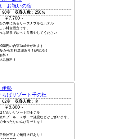
泉 お祝いの宿
 90室
収容人数
：250名
 ￥7,700～
街の中にあるリーズナブルなホテル
しい料金設定です。
れは温泉でゆっくり癒やしてください
,000円の合宿助成金が出ます！
駅から無料送迎あり！(約20分)
無料！
込み無料！
 伊勢
ぐらばリゾート千の杜
 62室
収容人数
：名
 ￥8,800～
ほど近いリゾート型ホテル
流水プール、スポーツ施設などがございます。
でゆったりのんびりゼミを！
伊勢神宮まで無料送迎あり！