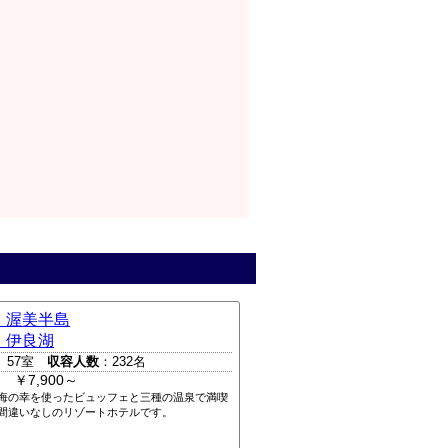
 渥美半島
 伊良湖
 57室
収容人数
：232名
 ￥7,900～
海の幸を使ったビュッフェと三種の温泉で満喫
間違いなしのリゾートホテルです。