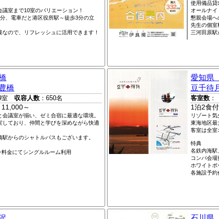
使用備品貸
会議室まで10室のバリエーション！
オールナイ
3分、電車だと港区役所駅～徒歩3分の立
懇親会場へ
先生の個室
接なので、リフレッシュに活用できます！
三河田原駅
橋
愛知県
豊橋
豆千待
9室
収容人数
：650名
客室数
：
1,000～
1泊2食付
と会議室が揃い、ゼミ合宿に最適な環境。
リゾート気
実しており、仲間と学びを深めながら快適
東海地区最
客室は全室
橋駅からのシャトルバスもございます。
特典
名鉄内海駅
イン料金にてシングルルーム利用
コンパ会場
ホワイトボ
各施設予約
沢
石川県