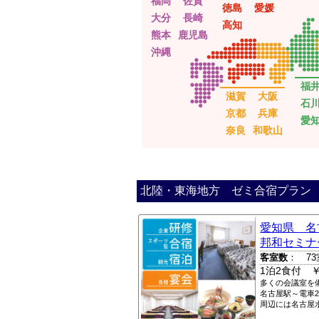
福岡
佐賀
徳島
愛媛
大分
長崎
高知
熊本
鹿児島
沖縄
福
滋賀
大阪
石
京都
兵庫
愛
奈良
和歌山
北陸・東海地方 ゼミ合宿プラン
愛知県 名
邦和セミナ
客室数
： 73
1泊2食付 ￥
多くの会議室を
名古屋駅～電車
周辺には名古屋