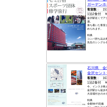
ガーデンホ
客室数
： 15
1泊2食付 ￥
金沢駅近くでア
適。
落ち着いた客室
められます。
特典
コンパ持ち込み
先生のシングル
石川県 金
金沢セント
客室数
： 16
1泊2食付 ￥
今、インスタ映
金沢駅から徒歩
大浴場付きのホ
特典
全館Wi-Fi完備