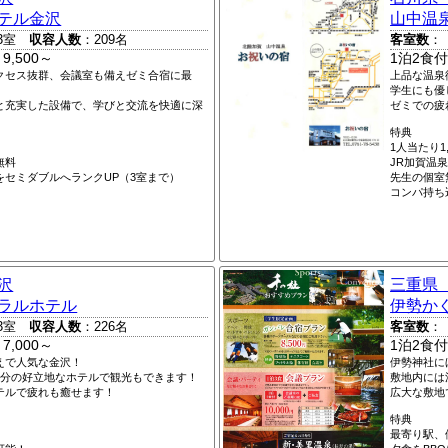
テル金沢
山中温
3室
収容人数
：209名
客室数
：
9,500～
1泊2食付
クセス抜群、会議室も備えゼミ合宿に最
上品な温泉
学生にも優
と充実した設備で、学びと交流を快適に深
ゼミでの疲
特典
1人当たり1
無料
JR加賀温泉
をセミダブルへランクUP（3室まで）
先生の個室
コンパ持ち
沢
三重県
ラルホテル
伊勢か
3室
収容人数
：226名
客室数
：
7,000～
1泊2食付
えで人気な金沢！
伊勢神社に
3分の好立地なホテルで観光もできます！
敷地内には
テルで疲れも癒せます！
広大な敷地
特典
最寄り駅、