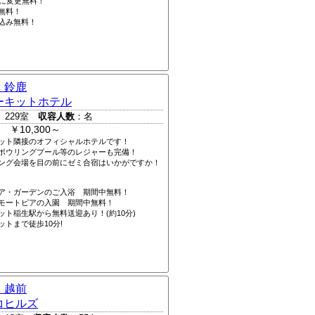
Qに変更無料！
無料！
込み無料！
 鈴鹿
ーキットホテル
 229室
収容人数
：名
 ￥10,300～
ット隣接のオフィシャルホテルです！
ボウリングプール等のレジャーも完備！
ング会場を目の前にゼミ合宿はいかがですか！
ア・ガーデンのご入浴 期間中無料！
モートピアの入園 期間中無料！
ット稲生駅から無料送迎あり！(約10分)
ットまで徒歩10分!
 越前
コヒルズ