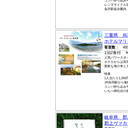
コンパ持ち込み
レンタサイクル
金沢駅徒歩圏内、
三重県 烏
ホテルマリ
客室数
： 49
1泊2食付 ￥
人気パワースポ
ホテルからは烏
新鮮な海の幸と
特典
1人当たり1,0
JR烏羽駅から
コンパ持ち込み
いちべ神社目の
岐阜県 郡
郡上ヴァカ