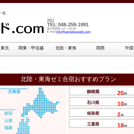
一覧
川口
TEL:048-259-1991
受付時間9:10～18:00
E-mail:
info@gasyukuguide.com
・東北
関東・甲信越
北陸・東海
関西
中国
北陸・東海ゼミ合宿おすすめプラン
北海道
20
件
10
件
秋田
2
件
山形
18
件
福島