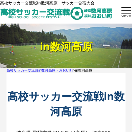
高校サッカー交流戦in数河高原 サッカー合宿大会
トップページ
in数河高原
in数河高原
inおおい町
過去大会
申込方法
高校サッカー交流戦in数河高原・おおい町
>in数河高原
よくある質問
高校サッカー交流戦in数
お問い合わせ
河高原