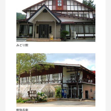
みどり館
館弥兵衛