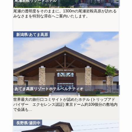
尾瀬岩鞍リゾートホテル
尾瀬の透明度をそのままに。1300mの尾瀬岩鞍高原が訪れる
みなさまを特別な滞在へご案内いたします。
新潟県/あてま高原
あてま高原リゾートホテルベルナティオ
世界最大の旅行口コミサイトが認めたホテル (トリップアド
バイザー エクセレンス認証) 東京ドーム約109個分の敷地内
で会議も...
長野県/湯田中