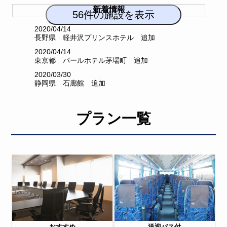
新着情報
2020/04/14
長野県 軽井沢プリンスホテル 追加
2020/04/14
東京都 パールホテル茅場町 追加
2020/03/30
静岡県 石廊館 追加
2020/03/25
栃木県 那須オオシマフォーラム 追加
プラン一覧
2020/03/24
栃木県 ホテルエピナール那須 追加
2020/02/14
東京都 ホテルフクラシア晴海 追加
2020/01/22
新潟県 ホテルみかわ追加
2020/01/21
群馬 KKR水上 水明荘 追加
2019/12/24
新潟 ホテルベルナティオ 追加
おすすめ
送迎バス付