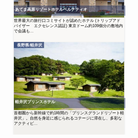
あてま高原リゾートホテルベルナティオ
世界最大の旅行口コミサイトが認めたホテル (トリップアド
バイザー エクセレンス認証) 東京ドーム約109個分の敷地内
で会議も...
長野県/軽井沢
軽井沢プリンスホテル
首都圏から新幹線で約1時間の「プリンスグランドリゾート軽
井沢」。自然を身近に感じられるコテージに滞在し、多彩な
アクティビ...