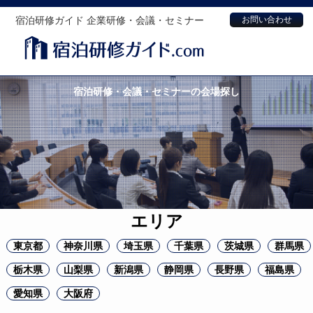
宿泊研修ガイド 企業研修・会議・セミナー
お問い合わせ
宿泊研修・会議・セミナーの会場探し
エリア
東京都
神奈川県
埼玉県
千葉県
茨城県
群馬県
栃木県
山梨県
新潟県
静岡県
長野県
福島県
愛知県
大阪府