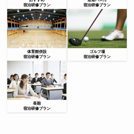
2019/12/20
宿泊研修プラン
宿泊研修プラン
宿泊研修ガイド.com 開設しました
体育館併設
ゴルフ場
宿泊研修プラン
宿泊研修プラン
長期
宿泊研修プラン