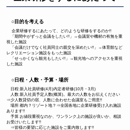
○目的を考える
企業研修するにあたって、どのような研修をするのか!!
「期間中がずっと会議をしたい!!」→会議室や機材の有無を重
視した施設
「会議だけでなく社員同士の親交を深めたい!!」→体育館など
レクリエーション施設をもった施設
「せっかくなら観光もしたい!!」→観光地へのアクセスを重視
した施設
○日程・人数・予算・場所
日程:新入社員研修(4月)内定者研修(10月・3月)
人数:新入社員予定人数(概算)。最大の人数をお伝えください
⇒少人数貸切の宿、人数に合わせた会議室もご用意!!
場所:都内？リゾート地？⇒全国各地に企業研修受け入れ施設
あります!!
予算:お値段重視なのか、ワンランク上の施設が良いか、相談
お受けいたします!!
⇒皆様の要望に応じた施設をご案内致します!!