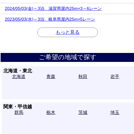
2024/05/03(金)～3泊 滋賀県屋内25m×3～6レーン
2023/05/03(水)～3泊 岐阜県屋内25m×5レーン
もっと見る
ご希望の地域で探す
北海道・東北
北海道
青森
秋田
岩手
関東・甲信越
山形
宮城
福島
群馬
栃木
茨城
埼玉