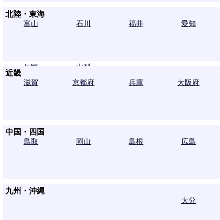
北陸・東海
千葉
神奈川
新潟
富山
石川
福井
愛知
東京
長野
山梨
近畿
岐阜
三重
静岡
滋賀
京都府
兵庫
大阪府
中国・四国
奈良
和歌山
鳥取
岡山
島根
広島
九州・沖縄
山口
香川
徳島
愛媛
大分