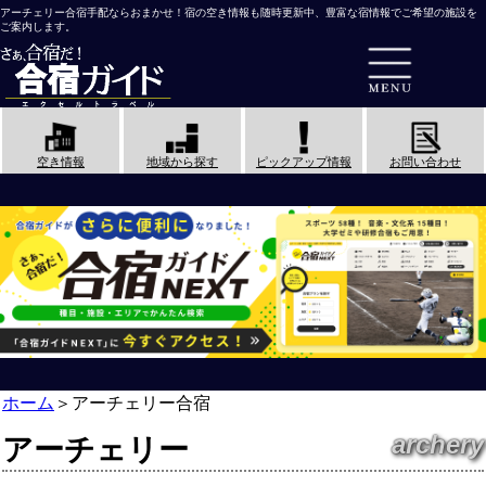
アーチェリー合宿手配ならおまかせ！宿の空き情報も随時更新中、豊富な宿情報でご希望の施設を
ご案内します。
空き情報
地域から探す
ピックアップ情報
お問い合わせ
ホーム
＞
アーチェリー合宿
archery
アーチェリー