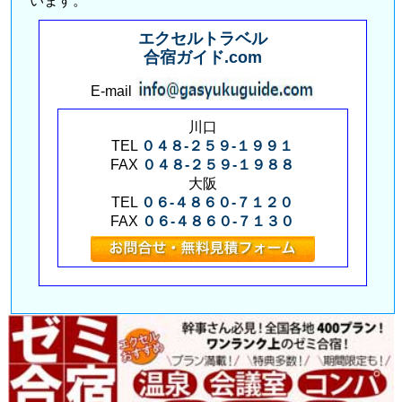
います。
エクセルトラベル
合宿ガイド.com
E-mail
川口
TEL
０４８-２５９-１９９１
FAX
０４８-２５９-１９８８
大阪
TEL
０６-４８６０-７１２０
FAX
０６-４８６０-７１３０