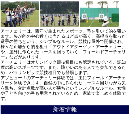
アーチェリーは、西洋で生まれたスポーツ。弓を引いて的を狙い
ます。矢が的の中心近くに当たるほど点が高く、高得点を取った
選手の勝ちという、シンプルなルール。競技は屋外で開催され、
様々な距離から的を狙う「アウトドアターゲットアーチェリー」
や、屋外に作られたコースを回っていく「フィールドアーチェリ
ー」などがあります。
アーチェリーはオリンピック競技種目にも認定されている、認知
度の高いスポーツです。また、障がいのある人でも参加できるた
め、パラリンピック競技種目でも登場します。
アソビュー！のアーチェリー体験では、主にフィールドアーチェ
リーを体験できます。自然の中に作られたコースを回りながら矢
を撃ち、合計点数が高い人が勝ちというシンプルなルール。女性
や子ども向けの弓も用意されているため、家族で楽しめる体験で
す。
新着情報