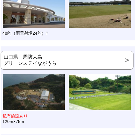
48的（雨天射場24的）?
山口県 周防大島
グリーンステイながうら
私有施設あり
120m×75m