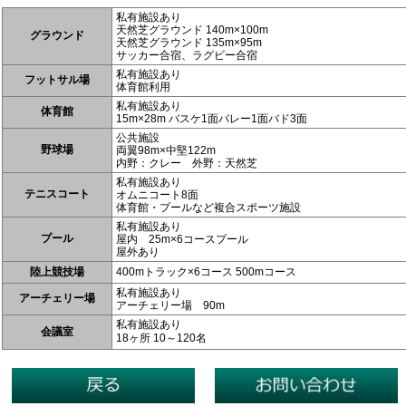
私有施設あり
天然芝グラウンド 140m×100m
グラウンド
天然芝グラウンド 135m×95m
サッカー合宿、ラグビー合宿
私有施設あり
フットサル場
体育館利用
私有施設あり
体育館
15m×28m バスケ1面バレー1面バド3面
公共施設
野球場
両翼98m×中堅122m
内野：クレー 外野：天然芝
私有施設あり
テニスコート
オムニコート8面
体育館・プールなど複合スポーツ施設
私有施設あり
プール
屋内 25m×6コースプール
屋外あり
陸上競技場
400mトラック×6コース 500mコース
私有施設あり
アーチェリー場
アーチェリー場 90m
私有施設あり
会議室
18ヶ所 10～120名