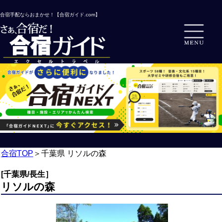
合宿手配ならおまかせ！【合宿ガイド.com】
合宿TOP
＞
千葉県 リソルの森
[千葉県/長生］
リソルの森