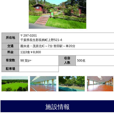
〒297-0201
所在地
千葉県長生郡長柄町上野521-4
交通
圏央道・茂原北IC～7分 誉田駅～車20分
料金
1泊3食￥8,800
収容
客室数
98 室p>
500名
人数
駐車場
施設情報