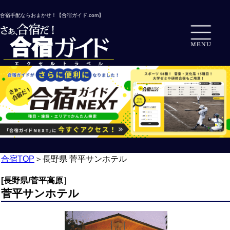
合宿手配ならおまかせ！【合宿ガイド.com】
合宿TOP
＞
長野県 菅平サンホテル
[長野県/菅平高原］
菅平サンホテル