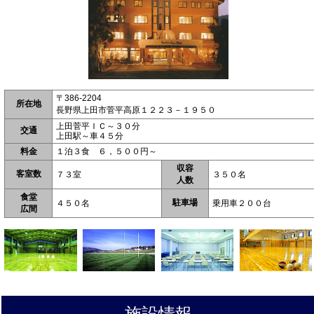
〒386-2204
所在地
長野県上田市菅平高原１２２３－１９５０
上田菅平ＩＣ～３０分
交通
上田駅～車４５分
料金
１泊３食 ６，５００円～
収容
客室数
７３室
３５０名
人数
食堂
駐車場
４５０名
乗用車２００台
広間
施設情報