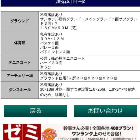
私有施設あり
サンホテル所有グランド（メイングランド３面サブグラン
グラウンド
ド３面）?
１５０Ｍ×９０Ｍ（芝）
私有施設あり
３０M×１８Ｍ
体育館
バスケ１面
バレー１面
バドミントン４面
公営：峰の原テニスコート
テニスコート
ハード２０面
車５分
私有施設あり
アーチェリー場
グラウンド使用3ヶ所２０台＆２０台＆２８台
私有施設あり
30×18m 片側一面ずつ鏡設置(1.8×26m、1.8×3m×4) 館内
ダンスホール
のため、移動なし