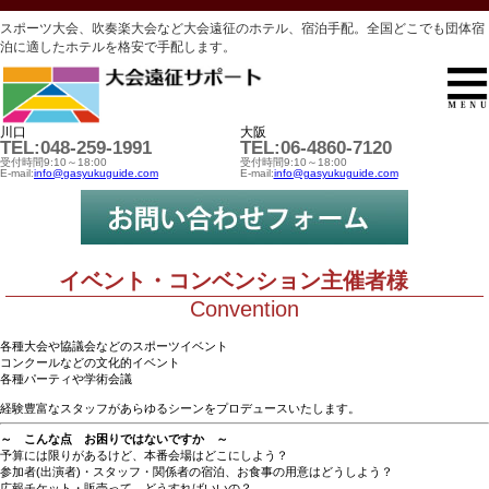
スポーツ大会、吹奏楽大会など大会遠征のホテル、宿泊手配。全国どこでも団体宿
泊に適したホテルを格安で手配します。
川口
大阪
TEL:048-259-1991
TEL:06-4860-7120
受付時間9:10～18:00
受付時間9:10～18:00
E-mail:
info@gasyukuguide.com
E-mail:
info@gasyukuguide.com
イベント・コンベンション主催者様
Convention
各種大会や協議会などのスポーツイベント
コンクールなどの文化的イベント
各種パーティや学術会議
経験豊富なスタッフがあらゆるシーンをプロデュースいたします。
～ こんな点 お困りではないですか ～
予算には限りがあるけど、本番会場はどこにしよう？
参加者(出演者)・スタッフ・関係者の宿泊、お食事の用意はどうしよう？
広報チケット・販売って、どうすればいいの？