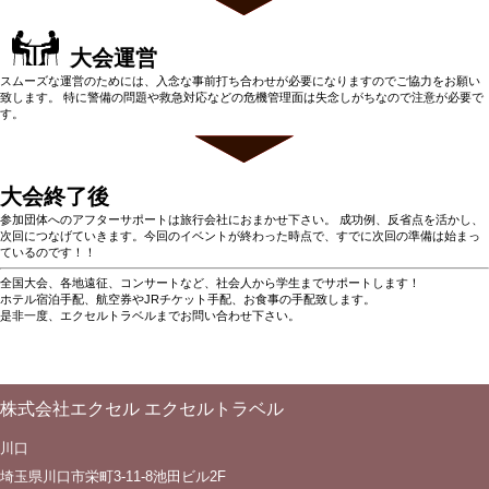
大会運営
スムーズな運営のためには、入念な事前打ち合わせが必要になりますのでご協力をお願い
致します。 特に警備の問題や救急対応などの危機管理面は失念しがちなので注意が必要で
す。
大会終了後
参加団体へのアフターサポートは旅行会社におまかせ下さい。 成功例、反省点を活かし、
次回につなげていきます。今回のイベントが終わった時点で、すでに次回の準備は始まっ
ているのです！！
全国大会、各地遠征、コンサートなど、社会人から学生までサポートします！
ホテル宿泊手配、航空券やJRチケット手配、お食事の手配致します。
是非一度、エクセルトラベルまでお問い合わせ下さい。
株式会社エクセル エクセルトラベル
川口
埼玉県川口市栄町3-11-8池田ビル2F