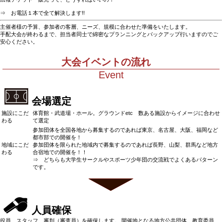
⇒ お電話１本で全て解決します!!
主催者様の予算、参加者の客層、ニーズ、規模に合わせた準備をいたします。
手配大会が終わるまで、担当者同士で綿密なプランニングとバックアップ行いますのでご
安心ください。
大会イベントの流れ
Event
会場選定
施設にこだ
体育館・武道場・ホール。グラウンドetc 数ある施設からイメージに合わせ
わる
て選定
参加団体を全国各地から募集するのであれば東京、名古屋、大阪、福岡など
都市部での開催を！
地域にこだ
参加団体を限られた地域内で募集するのであれば長野、山梨、群馬など地方
わる
合宿地での開催を！！
⇒ どちらも大学生サークルやスポーツ少年団の交流戦でよくあるパターン
です。
人員確保
役員、スタッフ、審判（審査員）を確保します。 開催地となる地方公共団体、教育委員