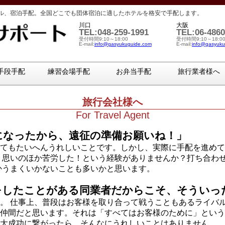
ル、宿泊手配。全国どこでも団体宿泊に適したホテルを格安で手配します。
川口
大阪
TEL:048-259-1991
TEL:06-4860
受付時間9:10～18:00
受付時間9:10～18:0
E-mail:
info@gasyukuguide.com
E-mail:
info@gasyuku
手段手配
練習会場手配
お弁当手配
旅行業者様へ
旅行会社様へ
For Travel Agent
になったから、遠征の準備お願いね！」
てもたいへんうれしいことです。しかし、実際に手配を進めて
 思いのほか苦労した！という経験がありませんか？打ち合わ
かうまくいかないことも多いかと思います。
をしたことがある同業者だからこそ、そういっ
。 仕事上、普段はお客様を取り合って戦うこともあるライバ
仲間だと思います。それは「すべてはお客様のために」という
大成功に繋がったら、そんなにうれしいことはありません。