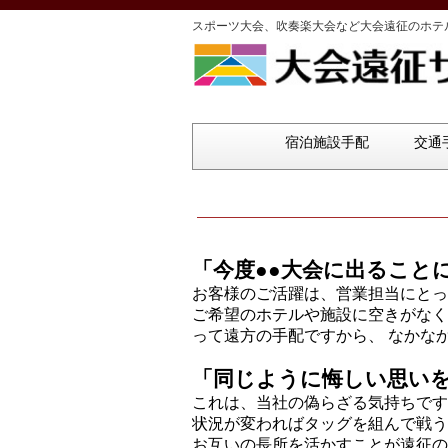
スポーツ大会、吹奏楽大会など大会遠征のホテ
宿泊施設手配
交通
「今度●●大会に出ること
お客様のご活躍は、営業担当にとっ
ご希望のホテルや施設に空きがなく
って遠方の手配ですから、 なかな
「同じように悔しい思い
これは、当社の偽らざる気持ちです
状況が変わればタッグを組んで戦う
お互いの長所を活かすことが遠征の