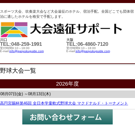
スポーツ大会、吹奏楽大会など大会遠征のホテル、宿泊手配。全国どこでも団体宿
泊に適したホテルを格安で手配します。
川口
大阪
TEL:048-259-1991
TEL:06-4860-7120
受付時間9:10～18:00
受付時間9:10～18:00
E-mail:
info@gasyukuguide.com
E-mail:
info@gasyukuguide.com
野球大会一覧
2026年度
08月07日(金) ～08月13日(木)
高円宮賜杯第46回 全日本学童軟式野球大会 マクドナルド・トーナメント