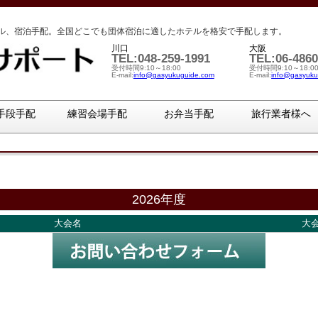
ル、宿泊手配。全国どこでも団体宿泊に適したホテルを格安で手配します。
川口
大阪
TEL:048-259-1991
TEL:06-4860
受付時間9:10～18:00
受付時間9:10～18:0
E-mail:
info@gasyukuguide.com
E-mail:
info@gasyuku
手段手配
練習会場手配
お弁当手配
旅行業者様へ
2026年度
大会名
大会