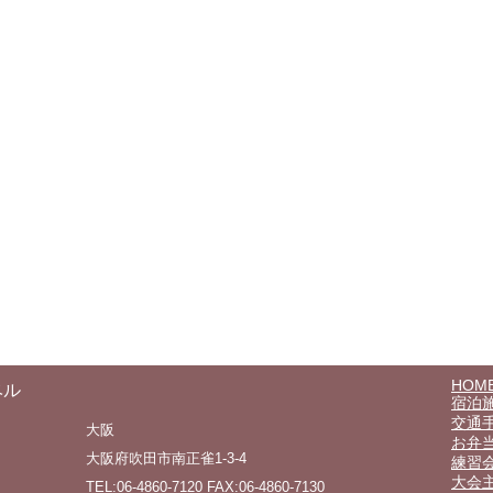
HOM
ベル
宿泊
交通
大阪
お弁
大阪府吹田市南正雀1-3-4
練習
大会
TEL:06-4860-7120 FAX:06-4860-7130