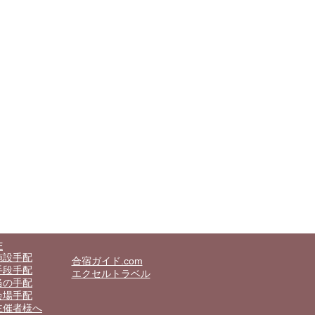
E
施設手配
合宿ガイド.com
手段手配
エクセルトラベル
当の手配
会場手配
主催者様へ