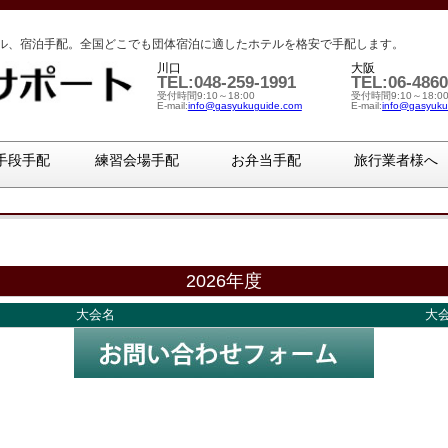
ル、宿泊手配。全国どこでも団体宿泊に適したホテルを格安で手配します。
川口
大阪
TEL:048-259-1991
TEL:06-4860
受付時間9:10～18:00
受付時間9:10～18:0
E-mail:
info@gasyukuguide.com
E-mail:
info@gasyuku
手段手配
練習会場手配
お弁当手配
旅行業者様へ
2026年度
大会名
大会