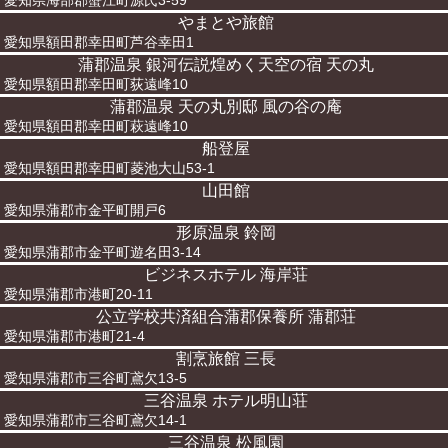
愛知県海部郡蟹江町源氏3-59
やまとや旅館
愛知県額田郡幸田町芦谷幸田1
蒲郡温泉 銀河伝説煌めく天空の宿 天の丸
愛知県額田郡幸田町荻遠峰10
蒲郡温泉 天の丸別邸 風の谷の庵
愛知県額田郡幸田町萩遠峰10
船登屋
愛知県額田郡幸田町菱池大山53-1
山田館
愛知県蒲郡市金平町開戸6
形原温泉 鈴岡
愛知県蒲郡市金平町遊名田3-14
ビジネスホテル 海岸荘
愛知県蒲郡市港町20-11
公立学校共済組合蒲郡保養所 蒲郡荘
愛知県蒲郡市港町21-4
割烹旅館 三長
愛知県蒲郡市三谷町鳶欠13-5
三谷温泉 ホテル明山荘
愛知県蒲郡市三谷町鳶欠14-1
三谷温泉 松風園