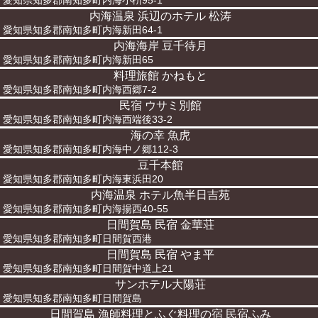
愛知県知多郡南知多町内海小枡95-1
内海温泉 浜辺のホテル 松涛
愛知県知多郡南知多町内海新田64-1
内海海岸 豆千待月
愛知県知多郡南知多町内海新田65
料理旅館 かねもと
愛知県知多郡南知多町内海西郷7-2
民宿 ウサミ別館
愛知県知多郡南知多町内海西端後33-2
海の幸 魚虎
愛知県知多郡南知多町内海中ノ郷112-3
豆千本館
愛知県知多郡南知多町内海東浜田20
内海温泉 ホテル魚半日吉苑
愛知県知多郡南知多町内海揚西40-55
日間賀島 民宿 金華荘
愛知県知多郡南知多町日間賀西港
日間賀島 民宿 やま平
愛知県知多郡南知多町日間賀中道上21
サンホテル大陽荘
愛知県知多郡南知多町日間賀島
日間賀島 漁師料理とふぐ料理の宿 民宿ふみ