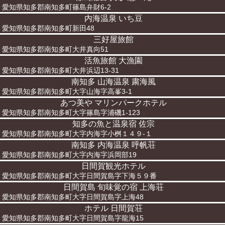
愛知県知多郡南知多町篠島弁財6-2
内海温泉 いち豆
愛知県知多郡南知多町新田48
三好屋旅館
愛知県知多郡南知多町大井真向51
活魚旅館 大漁園
愛知県知多郡南知多町大井浜辺13-31
南知多 山海温泉 粛海風
愛知県知多郡南知多町大字山海字高峯3-1
あつ美や マリンパークホテル
愛知県知多郡南知多町大字篠島字浦磯1-123
知多の魚と温泉宿 佐宗
愛知県知多郡南知多町大字内海字小桝１４９-１
南知多 内海温泉 呼帆荘
愛知県知多郡南知多町大字内海字浜岡部19
日間賀観光ホテル
愛知県知多郡南知多町大字日間賀島字下海５９番
日間賀島 旬味覚の宿 上海荘
愛知県知多郡南知多町大字日間賀島字上海48
ホテル 日間賀荘
愛知県知多郡南知多町大字日間賀島字龍海15