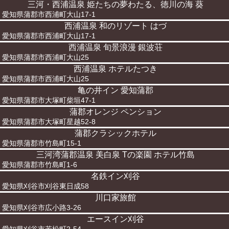
三河・西浦温泉 姫たちの夢わたる、徳川の海 葵
愛知県蒲郡市西浦町大山17-1
西浦温泉 和のリゾート はづ
愛知県蒲郡市西浦町大山17-1
西浦温泉 旬景浪漫 銀波荘
愛知県蒲郡市西浦町大山25
西浦温泉 ホテルたつき
愛知県蒲郡市西浦町大山25
亀の井イン 愛知蒲郡
愛知県蒲郡市大塚町柴垣47-1
蒲郡オレンジ ペンション
愛知県蒲郡市大塚町星越52-8
蒲郡クラシックホテル
愛知県蒲郡市竹島町15-1
三河湾蒲郡温泉 美白泉 Tの楽園 ホテル竹島
愛知県蒲郡市竹島町1-6
名鉄イン刈谷
愛知県刈谷市刈谷東日成58
川口家旅館
愛知県刈谷市広小路3-26
エースイン刈谷