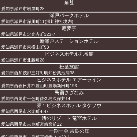
角甚
愛知県瀬戸市岩屋町28
瀬戸パークホテル
愛知県瀬戸市深川町11(深川神社境内)
應夢亭
愛知県瀬戸市定光寺町323-7
新瀬戸ステーションホテル
愛知県瀬戸市東横山町53
ビジネスホテル九番館
愛知県瀬戸市北脇町28
松葉旅館
愛知県西加茂郡三好町明知松葉池浦38
ビジネスホテル エアーライン
愛知県西春日井郡豊山町豊場新田町193
民宿さざなみ
愛知県西尾市一色町佐久島久保井14
第１ビジネスホテル タケソウ
愛知県西尾市永楽町4-47
渚のリゾート 竜宮ホテル
愛知県西尾市吉良町宮崎宮前12
一期一会 吉良の庄