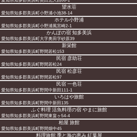
愛知県知多郡美浜町奥田北大西86-1
望水荘
愛知県知多郡美浜町小野浦小池38-14
ホテル小野浦
愛知県知多郡美浜町小野浦風宮崎2-1
かんぽの宿 知多美浜
愛知県知多郡美浜町大字奥田字砂原39
新栄館
愛知県知多郡美浜町野間若松153
民宿 彦助荘
愛知県知多郡美浜町野間若松24
民宿 松彦荘
愛知県知多郡美浜町野間若松97
民宿 一色荘
愛知県知多郡美浜町野間中新田111-1
いろはや旅館
愛知県知多郡美浜町野間中新田135
ふぐ料理 活魚料理の宿 やまに旅館
愛知県知多郡美浜町野間東畠ヶ54-4
柏屋 旅館
愛知県知多郡美浜町野間畑中45
料理旅館 季と海の恵み 紅葉屋