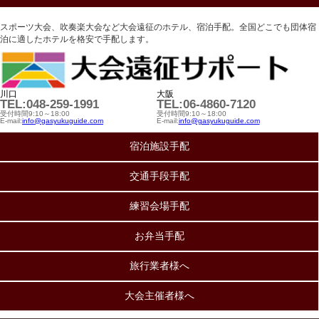
スポーツ大会、吹奏楽大会など大会遠征のホテル、宿泊手配。全国どこでも団体宿
泊に適したホテルを格安で手配します。
川口
大阪
TEL:048-259-1991
TEL:06-4860-7120
受付時間9:10～18:00
受付時間9:10～18:00
E-mail:
info@gasyukuguide.com
E-mail:
info@gasyukuguide.com
宿泊施設手配
交通手段手配
練習会場手配
お弁当手配
旅行業者様へ
大会主催者様へ