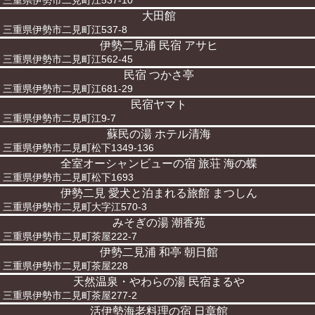
三重県伊勢市二見町江537-10
大田館
三重県伊勢市二見町江537-8
伊勢二見浦 民宿 アサヒ
三重県伊勢市二見町江562-45
民宿 つかさ亭
三重県伊勢市二見町江681-29
民宿ヤマト
三重県伊勢市二見町江9-7
蘇民の湯 ホテル清海
三重県伊勢市二見町松下1349-136
全室オーシャンビューの宿 旅荘 海の蝶
三重県伊勢市二見町松下1693
伊勢二見 愛犬と泊まれる旅館 まつしん
三重県伊勢市二見町大字江570-3
みそぎの湯 潮香苑
三重県伊勢市二見町茶屋222-7
伊勢二見浦 和亭 朝日館
三重県伊勢市二見町茶屋228
天然温泉・やわらの湯 民宿まるや
三重県伊勢市二見町茶屋277-2
活伊勢海老料理の宿 日章館