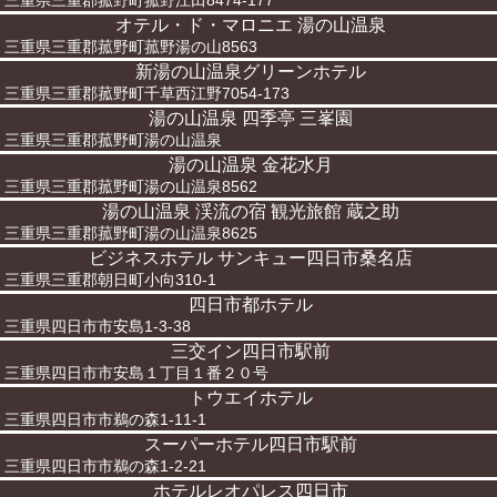
三重県三重郡菰野町菰野江田8474-177
オテル・ド・マロニエ 湯の山温泉
三重県三重郡菰野町菰野湯の山8563
新湯の山温泉グリーンホテル
三重県三重郡菰野町千草西江野7054-173
湯の山温泉 四季亭 三峯園
三重県三重郡菰野町湯の山温泉
湯の山温泉 金花水月
三重県三重郡菰野町湯の山温泉8562
湯の山温泉 渓流の宿 観光旅館 蔵之助
三重県三重郡菰野町湯の山温泉8625
ビジネスホテル サンキュー四日市桑名店
三重県三重郡朝日町小向310-1
四日市都ホテル
三重県四日市市安島1-3-38
三交イン四日市駅前
三重県四日市市安島１丁目１番２０号
トウエイホテル
三重県四日市市鵜の森1-11-1
スーパーホテル四日市駅前
三重県四日市市鵜の森1-2-21
ホテルレオパレス四日市