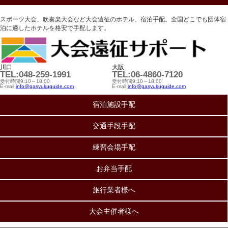
スポーツ大会、吹奏楽大会など大会遠征のホテル、宿泊手配。全国どこでも団体宿
泊に適したホテルを格安で手配します。
川口
大阪
TEL:048-259-1991
TEL:06-4860-7120
受付時間9:10～18:00
受付時間9:10～18:00
E-mail:
info@gasyukuguide.com
E-mail:
info@gasyukuguide.com
宿泊施設手配
交通手段手配
練習会場手配
お弁当手配
旅行業者様へ
大会主催者様へ