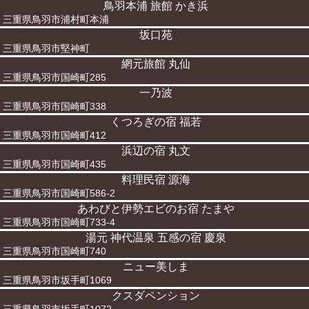
鳥羽本浦 旅館 かき浜
三重県鳥羽市浦村町本浦
坂口苑
三重県鳥羽市堅神町
網元旅館 丸仙
三重県鳥羽市国崎町285
一乃波
三重県鳥羽市国崎町338
くつろぎの宿 福若
三重県鳥羽市国崎町412
浜辺の宿 丸文
三重県鳥羽市国崎町435
料理民宿 源海
三重県鳥羽市国崎町586-2
あわびと伊勢エビのお宿 たまや
三重県鳥羽市国崎町733-4
湯元 神代温泉 五感の宿 慶泉
三重県鳥羽市国崎町740
ニュー美しま
三重県鳥羽市坂手町1069
クスダペンション