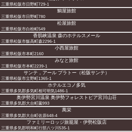
三重県松阪市日野町729-1
鯛屋旅館
三重県松阪市日野町780
松屋旅館
三重県松阪市白粉町549
香肌峡温泉 森のホテルスメール
三重県松阪市飯高町森2296-1
小西屋旅館
三重県松阪市本町2160
みなと旅館
三重県松阪市本町2239-1
サンテ，アール プラトー（松阪サンテ）
三重県松阪市立野町1365-1
ホテルエコノ多気
三重県多気郡多気町相可明気1486-1
奥伊勢宮川温泉 奥伊勢フォレストピア宮川山荘
三重県多気郡大台町薗993
萬栄
三重県多気郡大台町佐原648-4
ファミリーロッジ旅籠屋・伊勢松阪店
三重県多気郡明和町行部八ツ川535-1