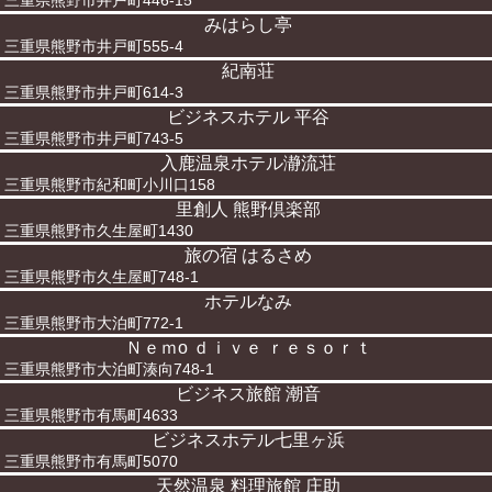
三重県熊野市井戸町446-15
みはらし亭
三重県熊野市井戸町555-4
紀南荘
三重県熊野市井戸町614-3
ビジネスホテル 平谷
三重県熊野市井戸町743-5
入鹿温泉ホテル瀞流荘
三重県熊野市紀和町小川口158
里創人 熊野倶楽部
三重県熊野市久生屋町1430
旅の宿 はるさめ
三重県熊野市久生屋町748-1
ホテルなみ
三重県熊野市大泊町772-1
Ｎｅｍo ｄｉｖｅ ｒｅｓｏｒｔ
三重県熊野市大泊町湊向748-1
ビジネス旅館 潮音
三重県熊野市有馬町4633
ビジネスホテル七里ヶ浜
三重県熊野市有馬町5070
天然温泉 料理旅館 庄助