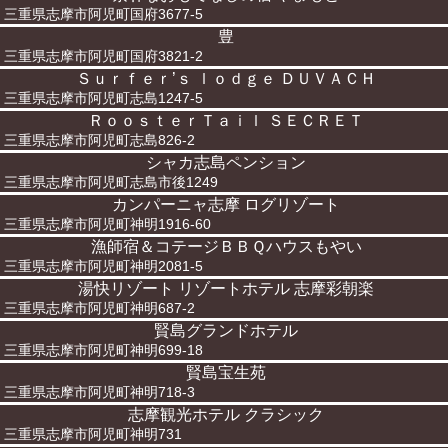
三重県志摩市阿児町国府3677-5
豊
三重県志摩市阿児町国府3821-2
Ｓｕｒｆｅｒ’ｓ ｌｏｄｇｅ ＤＵＶＡＣＨ
三重県志摩市阿児町志島1247-5
ＲｏｏｓｔｅｒＴａｉｌ ＳＥＣＲＥＴ
三重県志摩市阿児町志島826-2
シャカ志島ペンション
三重県志摩市阿児町志島市後1249
カンパーニャ志摩 ログリゾート
三重県志摩市阿児町神明1916-60
漁師宿＆コテージＢＢＱハウスもやい
三重県志摩市阿児町神明2081-5
湯快リゾート リゾートホテル 志摩彩朝楽
三重県志摩市阿児町神明687-2
賢島グランドホテル
三重県志摩市阿児町神明699-18
賢島宝生苑
三重県志摩市阿児町神明718-3
志摩観光ホテル クラシック
三重県志摩市阿児町神明731