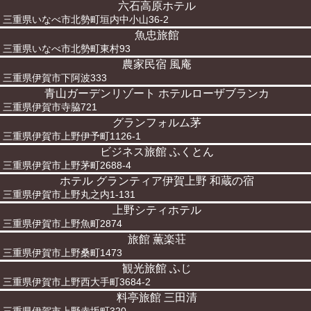
六石高原ホテル
三重県いなべ市北勢町垣内中小山36-2
魚忠旅館
三重県いなべ市北勢町東村93
農家民宿 風庵
三重県伊賀市下阿波333
青山ガーデンリゾート ホテルローザブランカ
三重県伊賀市寺脇721
グランフォルム茅
三重県伊賀市上野伊予町1126-1
ビジネス旅館 ふくとん
三重県伊賀市上野茅町2688-4
ホテル グランティア伊賀上野 和蔵の宿
三重県伊賀市上野丸之内1-131
上野シティホテル
三重県伊賀市上野魚町2874
旅館 薫楽荘
三重県伊賀市上野桑町1473
観光旅館 ふじ
三重県伊賀市上野西大手町3684-2
料亭旅館 三田清