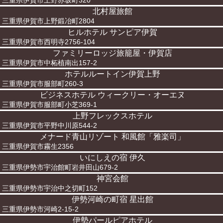
三重県伊賀市上野赤坂町320
北村屋旅館
三重県伊賀市上野鍛冶町2804
ヒルホテル サンピア伊賀
三重県伊賀市西明寺2756-104
ファミリーロッジ旅籠屋・伊賀店
三重県伊賀市中柘植南出157-2
ホテルルートイン伊賀上野
三重県伊賀市服部町260-3
ビジネスホテル ウィークリー・オーエヌ
三重県伊賀市服部町小芝369-1
上野フレックスホテル
三重県伊賀市平野中川原544-2
メナード青山リゾート 和風館「雅楽司」
三重県伊賀市霧生2356
いにしえの宿 伊久
三重県伊勢市宇治館町岩井田山679-2
神宮会館
三重県伊勢市宇治中之切町152
伊勢河崎の町宿 星出館
三重県伊勢市河崎2-15-2
伊勢パールピアホテル