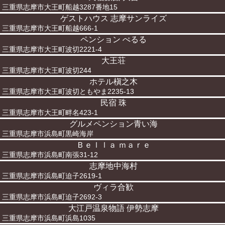
三重県志摩市大王町船越3287番地15
ゲストハウス 志摩サンライズ
三重県志摩市大王町船越666-1
ペンション ぺるる
三重県志摩市大王町波切2221-4
大王荘
三重県志摩市大王町波切244
ホテル槇之木
三重県志摩市大王町波切ともやま2235-13
民宿 珠
三重県志摩市大王町畔名423-1
グルメペンション青い海
三重県志摩市浜島町黒崎海岸
Ｂｅｌｌａ ｍａｒｅ
三重県志摩市浜島町南張31-12
志摩地中海村
三重県志摩市浜島町迫子2619-1
ヴィラ合歓
三重県志摩市浜島町迫子2692-3
大江戸温泉物語 伊勢志摩
三重県志摩市浜島町浜島1035