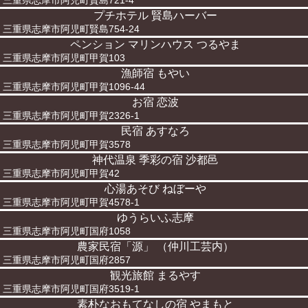
三重県志摩市阿児町賢島721-4
プチホテル 賢島ハーバー
三重県志摩市阿児町賢島754-24
ペンション マリンハウス つるやま
三重県志摩市阿児町甲賀103
漁師宿 もやい
三重県志摩市阿児町甲賀1096-44
お宿 恋波
三重県志摩市阿児町甲賀2326-1
民宿 あすなろ
三重県志摩市阿児町甲賀3578
神代温泉 季彩の宿 沙都邑
三重県志摩市阿児町甲賀42
心湯あそび ねぼーや
三重県志摩市阿児町甲賀4578-1
ゆうらいふ志摩
三重県志摩市阿児町国府1058
農家民宿「源」 （仲川工芸内）
三重県志摩市阿児町国府2857
観光旅館 まるやす
三重県志摩市阿児町国府3519-1
素朴なおもてなしの宿 やまもと