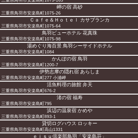
三重県鳥羽市安楽島町1075-163
岬の宿 高砂
三重県鳥羽市安楽島町1075-26
Ｃａｆｅ＆Ｈｏｔｅｌ カサブランカ
三重県鳥羽市安楽島町1075-64
鳥羽ビューホテル 花真珠
三重県鳥羽市安楽島町1075-98
湯めぐり海百景 鳥羽シーサイドホテル
三重県鳥羽市安楽島町1084
かんぽの宿 鳥羽
三重県鳥羽市安楽島町1200-7
伊勢志摩の隠れ宿 あらしま
三重県鳥羽市安楽島町277 小浦岬
活魚料理の旅館 弁天
三重県鳥羽市安楽島町676-2
渚の宿 福寿
三重県鳥羽市安楽島町795
浜辺の温泉宿 かめや
三重県鳥羽市安楽島町893-1
貸切ログハウス ロッキー
三重県鳥羽市安楽島町高山1331
ｅｉｓｕ倶楽部鳥羽「安楽島荘」