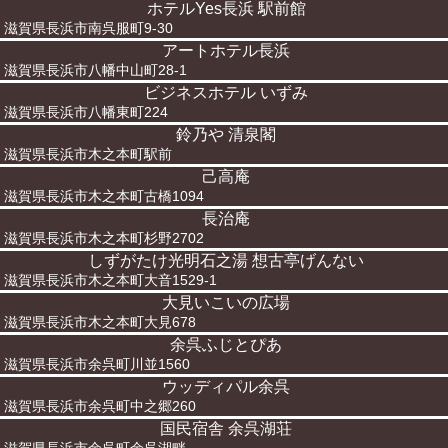
ホテルYes長浜 駅前館
滋賀県長浜市南呉服町9-30
アートホテル長浜
滋賀県長浜市八幡中山町28-1
ビジネスホテル いずみ
滋賀県長浜市八幡東町224
鈴乃や 清泉閣
滋賀県長浜市木之本町駅前
己高庵
滋賀県長浜市木之本町古橋1094
長治庵
滋賀県長浜市木之本町杉野2702
しずがたけ光明石之湯 想古亭げんない
滋賀県長浜市木之本町大音1529-1
大見いこいの広場
滋賀県長浜市木之本町大見678
余呉ふじとぴあ
滋賀県長浜市余呉町川並1560
ウッディパル余呉
滋賀県長浜市余呉町中之郷260
国民宿舎 余呉湖荘