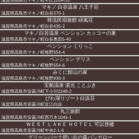
滋賀県高島市マキノ町中庄1204-10
マキノ 白谷温泉 八王子荘
滋賀県高島市マキノ町白谷370-1
韓流民宿旅館 緑風荘
滋賀県高島市マキノ町白谷435-2
マキノ白谷温泉 ペンション カッコーの巣
滋賀県高島市マキノ町白谷奥田5-40
ペンション くりっこ
滋賀県高島市マキノ町牧野554-4
ペンション デリス
滋賀県高島市マキノ町牧野554-6
みくに館山の家
滋賀県高島市マキノ町牧野938-3
宝船温泉 湯元 ことぶき
滋賀県高島市安曇川町下小川2248-2
びわ湖リゾート白浜荘
滋賀県高島市安曇川町近江白浜
丸三旅館
滋賀県高島市安曇川町西万木1045-1
ＷＥＳＴ ＬＡＫＥ ＨＯＴＥＬ 可以登楼
滋賀県高島市安曇川町中央2-1-6
グリーンパーク想い出の森バンガロー