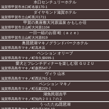
水口センチュリーホテル
滋賀県甲賀市水口町名坂170-1
ダイヤモンド滋賀ホテル
滋賀県甲賀市土山町黒川1711
甲賀の奥座敷大河原温泉 かもしか荘
滋賀県甲賀市土山町大河原1104
一日一組のお宿 畦（ａｚｅ）
滋賀県甲賀市土山町大河原819
奥琵琶湖マキノグランドパークホテル
滋賀県高島市マキノ町高木浜
ペンション オリーブ
滋賀県高島市マキノ町寺久保699-1
愛犬とフレンチディナーを楽しむ宿 ＧＵＺＵ
滋賀県高島市マキノ町森西547-7
ヴィラ 山水
滋賀県高島市マキノ町西浜761-1
ペンション マキノ
滋賀県高島市マキノ町石庭229-1
湖魚民宿吉平
滋賀県高島市マキノ町知内２０１７の２
うったたね琵琶湖