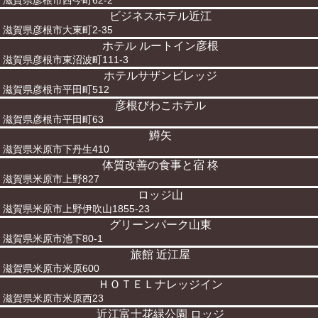
滋賀県彦根市西今町62-2
ビジネスホテル近江
滋賀県彦根市大東町2-35
ホテル ルートイン彦根
滋賀県彦根市東沼波町111-3
ホテルサザンビレッジ
滋賀県彦根市平田町512
彦根びわこホテル
滋賀県彦根市平田町63
鱒矢
滋賀県米原市下丹生410
体質改善の食事と宿 柊
滋賀県米原市上野827
ロッジ山
滋賀県米原市上野伊吹山1855-23
グリーンパーク山東
滋賀県米原市池下80-1
旅館 近江屋
滋賀県米原市米原600
ＨＯＴＥＬナレッジイン
滋賀県米原市米原西23
近江富士花緑公園 ロッジ