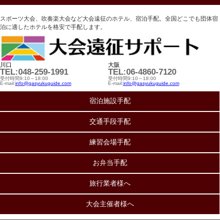
スポーツ大会、吹奏楽大会など大会遠征のホテル、宿泊手配。全国どこでも団体宿
泊に適したホテルを格安で手配します。
川口
大阪
TEL:048-259-1991
TEL:06-4860-7120
受付時間9:10～18:00
受付時間9:10～18:00
E-mail:
info@gasyukuguide.com
E-mail:
info@gasyukuguide.com
宿泊施設手配
交通手段手配
練習会場手配
お弁当手配
旅行業者様へ
大会主催者様へ