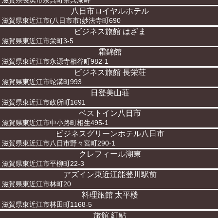
滋賀県長浜市余呉町余呉湖畔
八日市ロイヤルホテル
滋賀県東近江市(八日市市)妙法寺町690
ビジネス旅館 はざま
滋賀県東近江市栄町3-5
霜錦館
滋賀県東近江市永源寺相谷町982-1
ビジネス旅館 長栄荘
滋賀県東近江市蛇溝町993
日登美山荘
滋賀県東近江市政所町1691
ベストイン八日市
滋賀県東近江市中小路町相生495-1
ビジネスグリーンホテル八日市
滋賀県東近江市八日市野々宮町290-1
クレフィール湖東
滋賀県東近江市平柳町22-3
アズイン東近江能登川駅前
滋賀県東近江市林町20
料理旅館 太平楼
滋賀県東近江市林田町1168-5
旅館 紅鮎