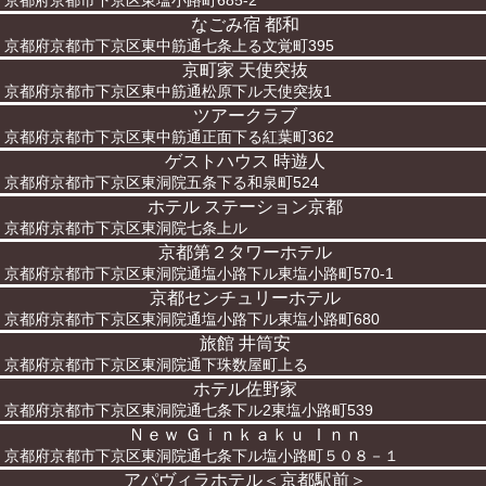
京都府京都市下京区東塩小路町685-2
なごみ宿 都和
京都府京都市下京区東中筋通七条上る文覚町395
京町家 天使突抜
京都府京都市下京区東中筋通松原下ル天使突抜1
ツアークラブ
京都府京都市下京区東中筋通正面下る紅葉町362
ゲストハウス 時遊人
京都府京都市下京区東洞院五条下る和泉町524
ホテル ステーション京都
京都府京都市下京区東洞院七条上ル
京都第２タワーホテル
京都府京都市下京区東洞院通塩小路下ル東塩小路町570-1
京都センチュリーホテル
京都府京都市下京区東洞院通塩小路下ル東塩小路町680
旅館 井筒安
京都府京都市下京区東洞院通下珠数屋町上る
ホテル佐野家
京都府京都市下京区東洞院通七条下ル2東塩小路町539
Ｎｅｗ Ｇｉｎｋａｋｕ Ｉｎｎ
京都府京都市下京区東洞院通七条下ル塩小路町５０８－１
アパヴィラホテル＜京都駅前＞