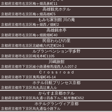
京都府京都市右京区梅ヶ畑高鼻町11
高雄観光ホテル
京都府京都市右京区梅ヶ畑高雄町5
もみぢ家別館 川の庵
京都府京都市右京区梅ヶ畑西ノ畑町2
高雄錦水亭
京都府京都市右京区梅ヶ畑殿畑町40
民宿わらびの里
京都府京都市右京区北嵯峨六代芝町24-1
ルブランペンション宇多野
京都府京都市右京区鳴滝本町1105
川嶋旅館
京都府京都市下京区綾小路通柳馬場西入ル207-2
Ｃｒｏｓｓｒｏａｄ
京都府京都市下京区夷馬場町45-14
ホテル日航プリンセス京都
京都府京都市下京区烏丸高辻東入ル
からすま京都ホテル
京都府京都市下京区烏丸通り四条下ル二帖半敷町652
ホテルグランヴィア京都
京都府京都市下京区烏丸通塩小路下ル