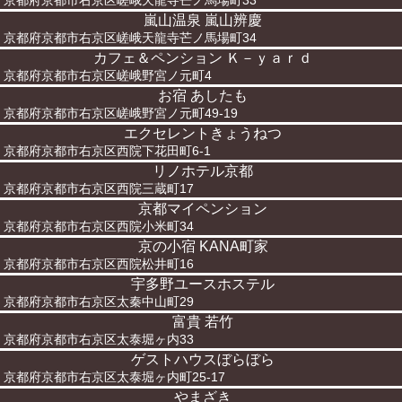
京都府京都市右京区嵯峨天龍寺芒ノ馬場町33
嵐山温泉 嵐山辨慶
京都府京都市右京区嵯峨天龍寺芒ノ馬場町34
カフェ＆ペンション Ｋ－ｙａｒｄ
京都府京都市右京区嵯峨野宮ノ元町4
お宿 あしたも
京都府京都市右京区嵯峨野宮ノ元町49-19
エクセレントきょうねつ
京都府京都市右京区西院下花田町6-1
リノホテル京都
京都府京都市右京区西院三蔵町17
京都マイペンション
京都府京都市右京区西院小米町34
京の小宿 KANA町家
京都府京都市右京区西院松井町16
宇多野ユースホステル
京都府京都市右京区太秦中山町29
富貴 若竹
京都府京都市右京区太泰堀ヶ内33
ゲストハウスぼらぼら
京都府京都市右京区太泰堀ヶ内町25-17
やまざき