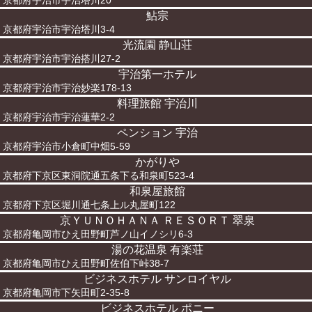
京都府宇治市宇治塔川20
鮎宗
京都府宇治市宇治塔川3-4
光流園 静山荘
京都府宇治市宇治搭川27-2
宇治第一ホテル
京都府宇治市宇治妙楽178-13
料理旅館 宇治川
京都府宇治市宇治蓮華2-2
ペンション 宇治
京都府宇治市小倉町中畑5-59
かがりや
京都府下京区東洞院通五条下る和泉町523-4
和泉屋旅館
京都府下京区堀川通七条上ル丸屋町122
京ＹＵＮＯＨＡＮＡ ＲＥＳＯＲＴ 翠泉
京都府亀岡市ひえ田野町芦ノ山イノシリ6-3
湯の花温泉 有楽荘
京都府亀岡市ひえ田野町佐伯下峠38-7
ビジネスホテル サンロイヤル
京都府亀岡市下矢田町2-35-8
ビジネスホテル ポニー