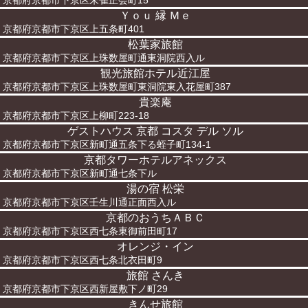
京都府京都市下京区朱雀正会町15
Ｙｏｕ 縁 Ｍｅ
京都府京都市下京区上五条町401
松葉家旅館
京都府京都市下京区上珠数屋町通東洞院西入ル
観光旅館ホテル近江屋
京都府京都市下京区上珠数屋町東洞院東入花屋町387
貴楽庵
京都府京都市下京区上柳町223-18
ゲストハウス 京都 コスタ デル ソル
京都府京都市下京区新町通五条下る蛭子町134-1
京都タワーホテルアネックス
京都府京都市下京区新町通七条下ル
湯の宿 松栄
京都府京都市下京区壬生川通正面西入ル
京都のおうちＡＢＣ
京都府京都市下京区西七条東御前田町17
オレンジ・イン
京都府京都市下京区西七条北衣田町9
旅館 さんき
京都府京都市下京区西新屋敷下ノ町29
きんせ旅館