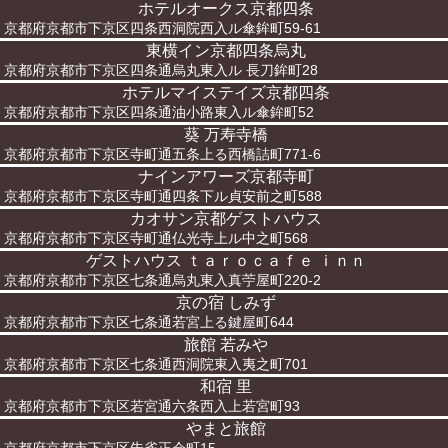
ホテルオークス京都四条
京都府京都市下京区四条西洞院西入ル傘鉾町59-61
東横イン京都四条烏丸
京都府京都市下京区四条通烏丸東入ル 長刀鉾町28
ホテルマイステイズ京都四条
京都府京都市下京区四条通油小路東入ル傘鉾町52
葵 万寿寺橋
京都府京都市下京区寺町通五条上る西橋詰町771-6
ナインアワーズ京都寺町
京都府京都市下京区寺町通四条下ル貞安前之町588
カオサン京都ゲストハウス
京都府京都市下京区寺町通仏光寺上ル中之町568
ゲストハウス ｔａｒｏｃａｆｅ ｉｎｎ
京都府京都市下京区七条通烏丸東入真苧屋町220-2
京の宿 しみず
京都府京都市下京区七条通若宮上る鍵屋町644
旅館 若みや
京都府京都市下京区七条通西洞院東入夷之町701
和宿 里
京都府京都市下京区若宮通六条西入上若宮町93
やまと旅館