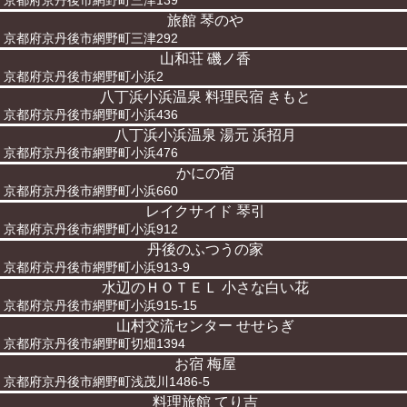
京都府京丹後市網野町三津139
旅館 琴のや
京都府京丹後市網野町三津292
山和荘 磯ノ香
京都府京丹後市網野町小浜2
八丁浜小浜温泉 料理民宿 きもと
京都府京丹後市網野町小浜436
八丁浜小浜温泉 湯元 浜招月
京都府京丹後市網野町小浜476
かにの宿
京都府京丹後市網野町小浜660
レイクサイド 琴引
京都府京丹後市網野町小浜912
丹後のふつうの家
京都府京丹後市網野町小浜913-9
水辺のＨＯＴＥＬ 小さな白い花
京都府京丹後市網野町小浜915-15
山村交流センター せせらぎ
京都府京丹後市網野町切畑1394
お宿 梅屋
京都府京丹後市網野町浅茂川1486-5
料理旅館 てり吉