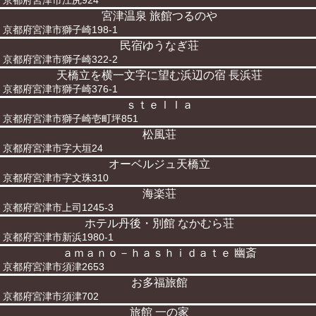
京都府宮津市江尻924
宮津温泉 旅館つるのや
京都府宮津市獅子崎198-1
民宿ゆうなぎ荘
京都府宮津市獅子崎322-2
天橋立を横一文字に望む浜辺の宿 長浜荘
京都府宮津市獅子崎376-1
ｓｔｅｌｌａ
京都府宮津市獅子崎壱町坪851
松風荘
京都府宮津市字大垣24
オーベルジュ天橋立
京都府宮津市字文珠310
海楽荘
京都府宮津市上司1245-3
ホテル丹後・別館 なかむら荘
京都府宮津市新浜1980-1
ａｍａｎｏ－ｈａｓｈｉｄａｔｅ 幽斎
京都府宮津市須津2653
お多福旅館
京都府宮津市須津702
旅館 一の家