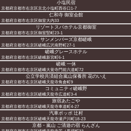
小塩民宿
京都府京都市右京区京北小塩町西谷口1-7
仁和寺 御室会館
京都府京都市右京区御室大内33
リゾートスパホテル京都御室
京都府京都市右京区御室竪町23-1
サンメンバーズ京都嵯峨
京都府京都市右京区嵯峨広沢南野町27-1
嵯峨グレースホテル
京都府京都市右京区嵯峨新宮町6-1
嵯峨 一休
京都府京都市右京区嵯峨大覚寺門前六道町72
公立学校共済組合嵐山保養所 花のいえ
京都府京都市右京区嵯峨天龍寺角倉町9
コミュニティ嵯峨野
京都府京都市右京区嵯峨天龍寺広道町3-4
旅宿あたごや
京都府京都市右京区嵯峨天龍寺車道町4-27
汽車ポッポ 辻村
京都府京都市右京区嵯峨天龍寺瀬戸川町18-23
京都・嵐山 ご清遊の宿 らんざん