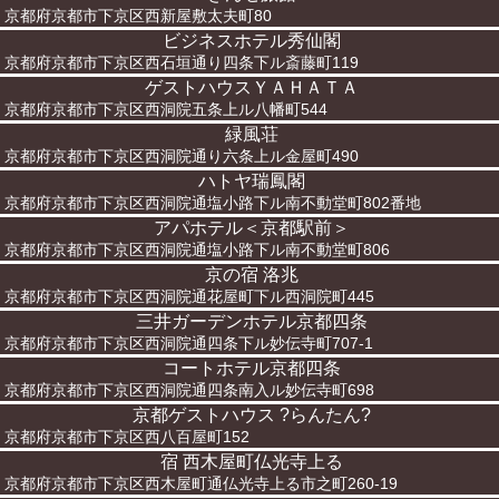
京都府京都市下京区西新屋敷太夫町80
ビジネスホテル秀仙閣
京都府京都市下京区西石垣通り四条下ル斎藤町119
ゲストハウスＹＡＨＡＴＡ
京都府京都市下京区西洞院五条上ル八幡町544
緑風荘
京都府京都市下京区西洞院通り六条上ル金屋町490
ハトヤ瑞鳳閣
京都府京都市下京区西洞院通塩小路下ル南不動堂町802番地
アパホテル＜京都駅前＞
京都府京都市下京区西洞院通塩小路下ル南不動堂町806
京の宿 洛兆
京都府京都市下京区西洞院通花屋町下ル西洞院町445
三井ガーデンホテル京都四条
京都府京都市下京区西洞院通四条下ル妙伝寺町707-1
コートホテル京都四条
京都府京都市下京区西洞院通四条南入ル妙伝寺町698
京都ゲストハウス ?らんたん?
京都府京都市下京区西八百屋町152
宿 西木屋町仏光寺上る
京都府京都市下京区西木屋町通仏光寺上る市之町260-19