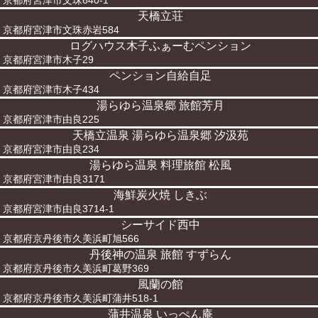
京都府宮津市文珠640-1
天橋立荘
京都府宮津市文珠赤岩584
ログハウス木子ふぁーむペンション
京都府宮津市木子29
ペンション自給自足
京都府宮津市木子434
湯らゆら温泉郷 旅館芳月
京都府宮津市由良225
天橋立温泉 湯らゆら温泉郷 汐汲苑
京都府宮津市由良234
湯らゆら温泉 料理旅館 松風
京都府宮津市由良3171
海鮮炭火焼 しきぶ
京都府宮津市由良3714-1
シーサイド西中
京都府京丹後市久美浜町旭566
丹後神の温泉 旅館 すずらん
京都府京丹後市久美浜町葛野369
風蘭の館
京都府京丹後市久美浜町蒲井518-1
蒲井温泉 いっぺん庵