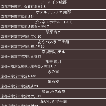
アールイン綾部
京都府綾部市井倉新町瓜田1-8
ホテルアルファ 綾部
京都府綾部市駅前通34
ビジネスホテル コスモ
京都府綾部市駅前通東石ヶ坪4-7
綾部吉水
京都府綾部市睦寄町フケ10
あやべ温泉 二王館
京都府綾部市睦寄町在ノ向10
京 綾部ホテル
京都府綾部市味方町倉谷13
旅亭 嵐月
京都府右京区嵯峨天龍寺芒ノ馬場町7
きみ家
京都府宇治市宇治1-140
亀石楼
京都府宇治市宇治紅斉29
旅館 塔見茶屋
京都府宇治市宇治塔の川11
花やしき浮舟園