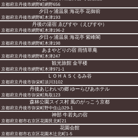
京都府京丹後市網野町網野656
夕日ヶ浦温泉 海花亭 花御前
京都府京丹後市網野町木津193
丹後の湯宿 ゑびすや（えびすや）
京都府京丹後市網野町木津196-2
夕日ヶ浦温泉 海花亭 紫峰閣
京都府京丹後市網野町木津198
あまやどりの宿 雨情草庵
京都府京丹後市網野町木津247
観光旅館 金平楼
京都府京丹後市網野町木津971-1
ＬＯＨＡＳくるみ谷
京都府京丹後市弥栄町須川3102
丹後あじわいの郷 ゆーらぴあホテル
京都府京丹後市弥栄町鳥取123
森林公園スイス村 風のがっこう京都
京都府京丹後市弥栄町野中住山329-1
神部 牛若丸の宿
京都府京都市右京区花園艮北町21
花園会館
京都府京都市右京区花園木辻北町1-5