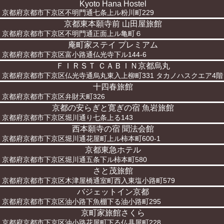
Kyoto Hana Hostel
京都府京都市下京区不明門通七条上ル粉川町229
京都東本願寺前 山田屋旅館
京都府京都市下京区不明門通正面上ル亀町６
庵町家ステイ プレミアム
京都府京都市下京区富小路通仏光寺下ル144-6
ＦＩＲＳＴ ＣＡＢＩＮ京都烏丸
京都府京都市下京区仏光寺通烏丸東入上柳町331 タカノハスクエア4階
十四春旅館
京都府京都市下京区弁財天町326
京都の安らぎと寛ぎの宿 魚岩旅館
京都府京都市下京区堀川通り七条上る143
西本願寺の宿 聞法会館
京都府京都市下京区堀川通花屋町上ル柿本町600-1
京都東急ホテル
京都府京都市下京区堀川通五条下ル柿本町580
さと茂旅館
京都府京都市下京区木津屋橋通室町西入東塩小路町579
バジェットイン京都
京都府京都市下京区油小路下魚棚下る油小路町295
京町家旅館さくら
京都府京都市下京区油小路花屋町下る仏具屋町228