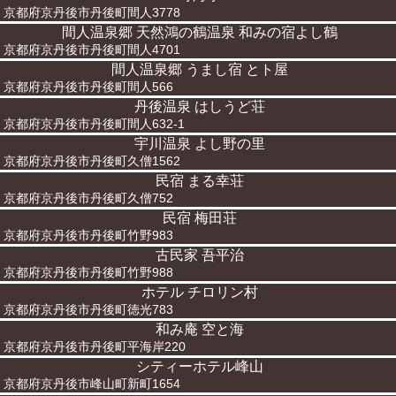
京都府京丹後市丹後町間人3778
間人温泉郷 天然鴻の鶴温泉 和みの宿よし鶴
京都府京丹後市丹後町間人4701
間人温泉郷 うまし宿 とト屋
京都府京丹後市丹後町間人566
丹後温泉 はしうど荘
京都府京丹後市丹後町間人632-1
宇川温泉 よし野の里
京都府京丹後市丹後町久僧1562
民宿 まる幸荘
京都府京丹後市丹後町久僧752
民宿 梅田荘
京都府京丹後市丹後町竹野983
古民家 吾平治
京都府京丹後市丹後町竹野988
ホテル チロリン村
京都府京丹後市丹後町徳光783
和み庵 空と海
京都府京丹後市丹後町平海岸220
シティーホテル峰山
京都府京丹後市峰山町新町1654