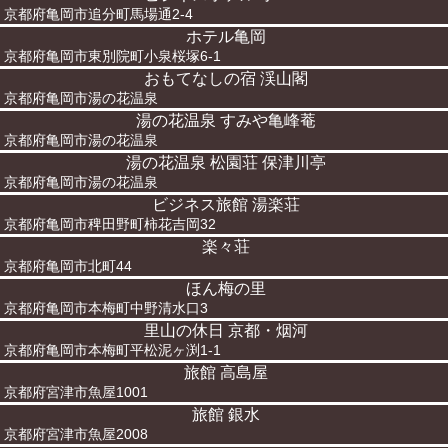
京都府亀岡市追分町馬場通2-4
ホテル亀岡
京都府亀岡市東別院町小泉桜塚6-1
おもてなしの宿 渓山閣
京都府亀岡市湯の花温泉
湯の花温泉 すみや亀峰菴
京都府亀岡市湯の花温泉
湯の花温泉 松園荘 保津川亭
京都府亀岡市湯の花温泉
ビジネス旅館 湯楽荘
京都府亀岡市稗田野町柿花吉岡32
楽々荘
京都府亀岡市北町44
ほん梅の里
京都府亀岡市本梅町中野清水口3
里山の休日 京都・烟河
京都府亀岡市本梅町平松泥ヶ渕1-1
旅館 高島屋
京都府宮津市魚屋1001
旅館 銀水
京都府宮津市魚屋2008