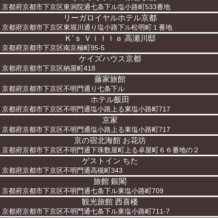
京都府京都市下京区東洞院通七条下ル塩小路町533番地
リーガロイヤルホテル京都
京都府京都市下京区東堀川通り塩小路下ル松明町１番地
Ｋ’ｓ Ｖｉｌｌａ 高瀬川邸
京都府京都市下京区南京極町95-5
ケイズハウス京都
京都府京都市下京区納屋町418
藤家旅館
京都府京都市下京区不明門通り七条下ル
ホテル飯田
京都府京都市下京区不明門通塩小路上る東塩小路町717
京家
京都府京都市下京区不明門通塩小路上る東塩小路町717
京の宿北海館 お花坊
京都府京都市下京区不明門通下珠数屋町上る卓屋町６６番地の２
ゲストイン ちた
京都府京都市下京区不明門通高槻町343
旅館 銀閣
京都府京都市下京区不明門通七条下ル東塩小路町709
観光旅館 西喜楼
京都府京都市下京区不明門通七条下ル東塩小路町711-7