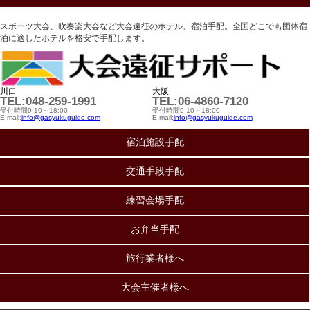
スポーツ大会、吹奏楽大会など大会遠征のホテル、宿泊手配。全国どこでも団体宿
泊に適したホテルを格安で手配します。
川口
大阪
TEL:048-259-1991
TEL:06-4860-7120
受付時間9:10～18:00
受付時間9:10～18:00
E-mail:
info@gasyukuguide.com
E-mail:
info@gasyukuguide.com
宿泊施設手配
交通手段手配
練習会場手配
お弁当手配
旅行業者様へ
大会主催者様へ