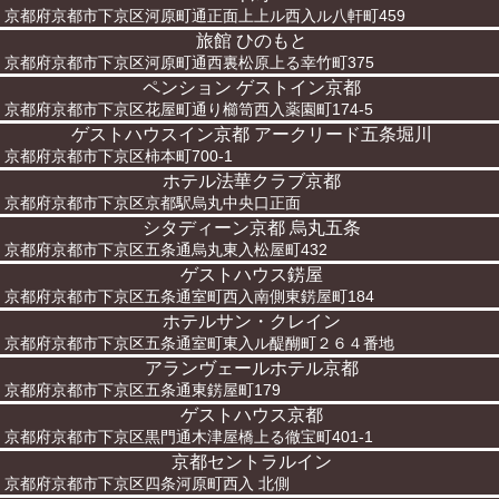
京都府京都市下京区河原町通正面上上ル西入ル八軒町459
旅館 ひのもと
京都府京都市下京区河原町通西裏松原上る幸竹町375
ペンション ゲストイン京都
京都府京都市下京区花屋町通り櫛笥西入薬園町174-5
ゲストハウスイン京都 アークリード五条堀川
京都府京都市下京区柿本町700-1
ホテル法華クラブ京都
京都府京都市下京区京都駅烏丸中央口正面
シタディーン京都 烏丸五条
京都府京都市下京区五条通烏丸東入松屋町432
ゲストハウス錺屋
京都府京都市下京区五条通室町西入南側東錺屋町184
ホテルサン・クレイン
京都府京都市下京区五条通室町東入ル醍醐町２６４番地
アランヴェールホテル京都
京都府京都市下京区五条通東錺屋町179
ゲストハウス京都
京都府京都市下京区黒門通木津屋橋上る徹宝町401-1
京都セントラルイン
京都府京都市下京区四条河原町西入 北側