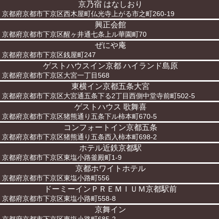
京乃宿 はなしおり
京都府京都市下京区西木屋町仏光寺上がる市之町260-19
興正会館
京都府京都市下京区醒ヶ井通七条上ル華園町70
ぜにや庵
京都府京都市下京区銭屋町247
ゲストハウスイン京都 ハイランド島原
京都府京都市下京区大宮一丁目568
東横イン京都五条大宮
京都府京都市下京区大宮通五条下る2丁目西側中堂寺前町502-5
ゲストハウス 歌舞喜
京都府京都市下京区猪熊通り五条下ル柿本町670-5
コンフォートイン京都五条
京都府京都市下京区猪熊通り五条西入柿本町698-2
ホテル近鉄京都駅
京都府京都市下京区東塩小路釜殿町1-9
京都ホワイトホテル
京都府京都市下京区東塩小路町556
ドーミーインＰＲＥＭＩＵＭ京都駅前
京都府京都市下京区東塩小路町558-8
京舞イン