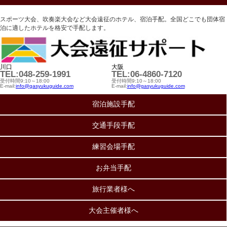
スポーツ大会、吹奏楽大会など大会遠征のホテル、宿泊手配。全国どこでも団体宿
泊に適したホテルを格安で手配します。
川口
大阪
TEL:048-259-1991
TEL:06-4860-7120
受付時間9:10～18:00
受付時間9:10～18:00
E-mail:
info@gasyukuguide.com
E-mail:
info@gasyukuguide.com
宿泊施設手配
交通手段手配
練習会場手配
お弁当手配
旅行業者様へ
大会主催者様へ