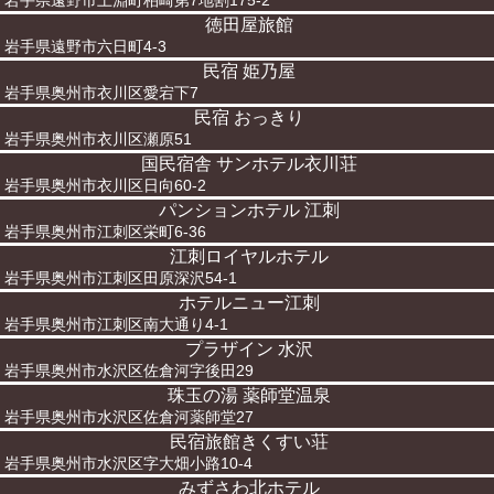
岩手県遠野市土淵町柏崎第7地割175-2
徳田屋旅館
岩手県遠野市六日町4-3
民宿 姫乃屋
岩手県奥州市衣川区愛宕下7
民宿 おっきり
岩手県奥州市衣川区瀬原51
国民宿舎 サンホテル衣川荘
岩手県奥州市衣川区日向60-2
パンションホテル 江刺
岩手県奥州市江刺区栄町6-36
江刺ロイヤルホテル
岩手県奥州市江刺区田原深沢54-1
ホテルニュー江刺
岩手県奥州市江刺区南大通り4-1
プラザイン 水沢
岩手県奥州市水沢区佐倉河字後田29
珠玉の湯 薬師堂温泉
岩手県奥州市水沢区佐倉河薬師堂27
民宿旅館きくすい荘
岩手県奥州市水沢区字大畑小路10-4
みずさわ北ホテル