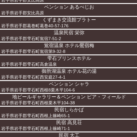
岩手県岩手郡安比高原
ペンション あるぺじお
岩手県岩手郡安比高原
くずまき交流館プラトー
岩手県岩手郡葛巻町葛巻40-57-176
温泉民宿 栄弥
岩手県岩手郡雫石町鴬宿7-51-2
鴬宿温泉 ホテル鶯宿梅
岩手県岩手郡雫石町鴬宿第9-32-8
雫石プリンスホテル
岩手県岩手郡雫石町高倉温泉
御所湖温泉 ホテル花の湯
岩手県岩手郡雫石町西安庭27-4-1
ペンション シャラ
岩手県岩手郡雫石町西根8栗木平104-6
地ビールギャラリー＆ペンション ビア・フィールド
岩手県岩手郡雫石町西根栗木平104-38
民宿しらかば
岩手県岩手郡雫石町西根上篠崎65-1
民宿 高見荘
岩手県岩手郡雫石町西根上篠崎71-1
民宿 大工