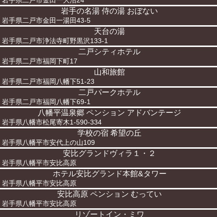
岩手県二戸市金田一大沼24
岩手の名湯 侍の湯 おぼない
岩手県二戸市金田一湯田43-5
天台の湯
岩手県二戸市浄法寺町野黒沢133-1
二戸シティホテル
岩手県二戸市福岡下町17
山和旅館
岩手県二戸市福岡八幡下51-23
二戸パークホテル
岩手県二戸市福岡八幡下69-1
八幡平温泉郷 ペンション アドバンテージ
岩手県八幡市松尾寄木1-590-334
学校の宿 希望の丘
岩手県八幡平市安代上の山109
安比グランドヴィラ１・２
岩手県八幡平市安比高原
ホテル安比グランド本館&タワー
岩手県八幡平市安比高原
安比高原 ペンション むってい
岩手県八幡平市安比高原
リゾートイン・ミワ