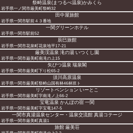
祭畤温泉(まつるべ温泉)かみくら
岩手県一ノ関市厳美町祭畤32
田中屋旅館
岩手県一関市駅前４３番地
一関グリーンホテル
岩手県一関市駅前52
辰巳旅館
岩手県一関市花泉町花泉地平17-21
厳美渓温泉 滝の湯 いつくし園
岩手県一関市巌美町南滝の上15
矢びつ温泉 瑞泉閣
岩手県一関市厳美町下り松65-2
須川高原温泉
岩手県一関市厳美町祭畤山国有林46林班ト
リゾートペンション いーとこ
岩手県一関市厳美町字南滝ノ上66-2
宝竜温泉 かんぽの宿 一関
岩手県一関市厳美町字宝竜147-5
一関市真湯温泉センター・温泉交流館 真湯コテージ
岩手県一関市厳美町真湯1
旅館 厳美荘