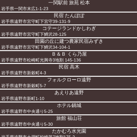
一関駅前 旅苑 松本
岩手県一関市末広1-1-23
民宿 たんぽぽ
岩手県遠野市宮守町下宮守39-131-9
コテージランドかしわぎ
岩手県遠野市宮守町下鱒沢28-125
田園の丘に建つ農家民宿みずき
岩手県遠野市宮守町下鱒沢34-104-1
Ｂ＆Ｂ くら乃屋
岩手県遠野市松崎町光興寺3地割 145-136
民宿 高木
岩手県遠野市新穀町4-3
フォルクローロ遠野
岩手県遠野市新穀町5-7
あえりあ遠野
岩手県遠野市新町1-10
ホテル鍋城
岩手県遠野市中央通り5-25
旅館 福山荘
岩手県遠野市中央通り5-30
たかむろ水光園