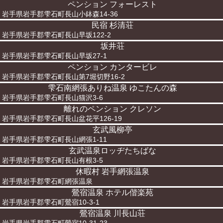
ペンション フォーレスト
岩手県岩手郡雫石町長山小鉢森14-36
民宿 杉清荘
岩手県岩手郡雫石町長山早坂122-2
坂井荘
岩手県岩手郡雫石町長山早坂27-1
ペンション カンタービレ
岩手県岩手郡雫石町長山第7堀切野16-2
雫石南網張ありね温泉 ゆこたんの森
岩手県岩手郡雫石町長山猫沢3-6
離れのペンション クレソン
岩手県岩手郡雫石町長山盆花平126-19
玄武風柳亭
岩手県岩手郡雫石町長山網張1-11
玄武温泉ロッヂたちばな
岩手県岩手郡雫石町長山有根3-5
休暇村 岩手網張温泉
岩手県岩手郡雫石町網張温泉
鶯宿温泉 ホテル偕楽苑
岩手県岩手郡雫石町鶯宿10-3-1
鶯宿温泉 川長山荘