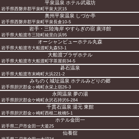
平泉温泉 ホテル武蔵坊
岩手県西磐井郡平泉町平泉大沢15
奥州平泉温泉 しづか亭
岩手県西磐井郡平泉町平泉長倉10-5
岩手・三陸海岸 やすらぎの宿 廣洋館
岩手県大船渡市三陸町綾里白浜95
オーシャンビューホテル丸森
岩手県大船渡市大船渡町丸森53-1
大船渡プラザホテル
岩手県大船渡市大船渡町字茶屋前34-5
碁石温泉
岩手県大船渡市末崎町大浜221-2
みちのく城址温泉 ホテルみどりの郷
岩手県胆沢郡金ヶ崎町永栄上宿26-3
永岡温泉 夢の湯
岩手県胆沢郡金ケ崎町永沢石持沢6-284
千貫石温泉 湯元 東館
岩手県胆沢郡金ヶ崎町西根二枚橋5-1
ホテル金田一
岩手県二戸市金田一大釜25
仙養舘