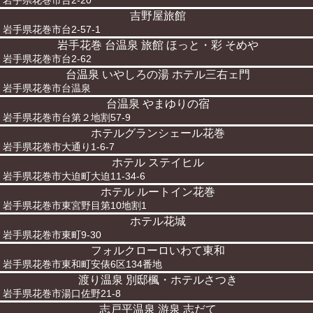
岩手県花巻市台2-20
吉野屋旅館
岩手県花巻市台2-57-1
岩手花巻 台温泉 旅館 ほっと・彩 そめや
岩手県花巻市台2-62
台温泉 いやしろの湯 ホテル三右ェ門
岩手県花巻市台温泉
台温泉 やまゆりの宿
岩手県花巻市台第２地割57-9
ホテルグランシェール花巻
岩手県花巻市大通り1-6-7
ホテル ステイヒル
岩手県花巻市大迫町大迫11-34-6
ホテル ルートイン花巻
岩手県花巻市東宮野目第10地割1
ホテル花城
岩手県花巻市東町9-30
フォルクローロいわて東和
岩手県花巻市東和町安俵6区134番地
渡り温泉 別邸楓・ホテルさつき
岩手県花巻市湯口佐野21-8
志戸平温泉 游泉 志だて