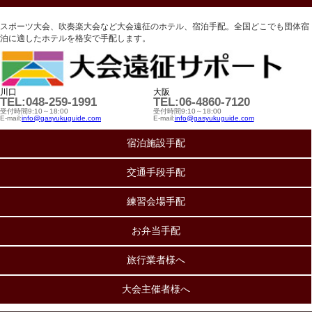
スポーツ大会、吹奏楽大会など大会遠征のホテル、宿泊手配。全国どこでも団体宿
泊に適したホテルを格安で手配します。
川口
大阪
TEL:048-259-1991
TEL:06-4860-7120
受付時間9:10～18:00
受付時間9:10～18:00
E-mail:
info@gasyukuguide.com
E-mail:
info@gasyukuguide.com
宿泊施設手配
交通手段手配
練習会場手配
お弁当手配
旅行業者様へ
大会主催者様へ