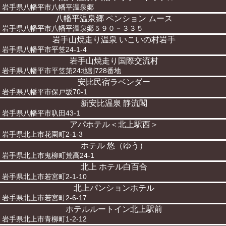
岩手県八幡平市八幡平温泉郷
八幡平温泉郷 ペンション ムース
岩手県八幡平市八幡平温泉郷５９０－３３５
岩手山焼走り温泉 いこいの村岩手
岩手県八幡平市平笠24-1-4
岩手山焼走り国際交流村
岩手県八幡平市平笠第24地割728番地
安比民宿ラベンダー
岩手県八幡平市保戸坂70-1
新安比温泉 静流閣
岩手県八幡平市叺田43-1
アパホテル＜北上駅西＞
岩手県北上市花園町2-1-3
ホテル 悠（ゆう）
岩手県北上市鬼柳町荒高24-1
北上 ホテル白百合
岩手県北上市若宮町2-1-10
北上パンションホテル
岩手県北上市若宮町2-6-17
ホテルルートイン北上駅前
岩手県北上市青柳町1-2-12