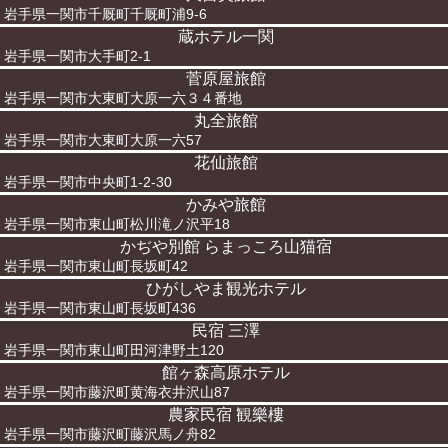
岩手県一関市千厩町千厩町浦9-6
蔵ホテル一関
岩手県一関市大手町2-1
菅原屋旅館
岩手県一関市大東町大原一六３４番地
丸全旅館
岩手県一関市大東町大原一六57
花仙旅館
岩手県一関市中央町1-2-30
かみや旅館
岩手県一関市東山町松川滝ノ沢平18
かぢや別館 らまっころ山猫宿
岩手県一関市東山町長坂町42
ひがしやま観光ホテル
岩手県一関市東山町長坂町436
民宿 三澤
岩手県一関市東山町田河津野土120
館ヶ森高原ホテル
岩手県一関市藤沢町黄海衣井沢山87
農家民宿 観樂樓
岩手県一関市藤沢町藤沢馬ノ舟82