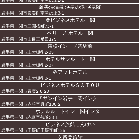
岩手県一関市厳美町南滝の上2-2
厳美渓温泉 渓泉の湯 渓泉閣
岩手県一関市厳美町南滝の上3-1
＠ビジネスホテル一関
岩手県一関市三関桜町73-1
ベリーノ ホテル一関
岩手県一関市山目三反田179
東横イン一ノ関駅前
岩手県一関市上大槻街2-33
ホテルサンルート一関
岩手県一関市上大槻街2-37
＠アットホテル
岩手県一関市上大槻街3-1
ビジネスホテルＳＡＴＯＵ
岩手県一関市青葉2-8-28
チサンイン岩手一関インター
岩手県一関市赤荻字月町188-2
ホテルルートイン一関インター
岩手県一関市赤萩字鶴巻33-1
ビジネス旅館こんけい
岩手県一関市千厩町千厩字町135
久留美旅館