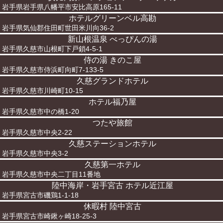
岩手県岩手県八幡平市安比高原165-11
ホテルグリーンベル高勘
岩手県気仙郡住田町世田米川向36-2
新山根温泉 べっぴんの湯
岩手県久慈市山根町下戸鎖4-5-1
侍の湯 きのこ屋
岩手県久慈市侍浜町向町7-133-5
久慈グランドホテル
岩手県久慈市川崎町10-15
ホテル福乃屋
岩手県久慈市中の橋1-20
つたや旅館
岩手県久慈市中央2-22
久慈ステーションホテル
岩手県久慈市中央3-2
久慈第一ホテル
岩手県久慈市中央二丁目11番地
陸中海岸・岩手宮古 ホテル近江屋
岩手県宮古市磯鶏1-1-18
休暇村 陸中宮古
岩手県宮古市崎鍬ヶ崎18-25-3