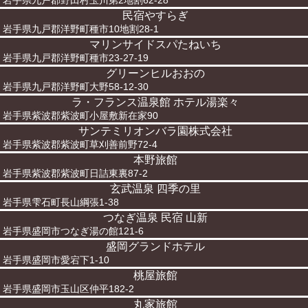
岩手県九戸郡野田村玉川第2地割62-28
民宿やすらぎ
岩手県九戸郡洋野町種市10地割28-1
マリンサイドスパたねいち
岩手県九戸郡洋野町種市23-27-19
グリーンヒルおおの
岩手県九戸郡洋野町大野58-12-30
ラ・フランス温泉館 ホテル湯楽々
岩手県紫波郡紫波町小屋敷新在家90
サンテミリオンバラ園株式会社
岩手県紫波郡紫波町草刈善前野72-4
本野旅館
岩手県紫波郡紫波町日詰東裏87-2
玄武温泉 四季の里
岩手県雫石町長山綱張1-38
つなぎ温泉 民宿 山新
岩手県盛岡市つなぎ湯の館121-6
盛岡グランドホテル
岩手県盛岡市愛宕下1-10
桃屋旅館
岩手県盛岡市玉山区仲平182-2
丸家旅館