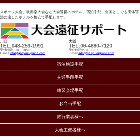
スポーツ大会、吹奏楽大会など大会遠征のホテル、宿泊手配。全国どこでも団体宿
泊に適したホテルを格安で手配します。
川口
大阪
TEL:048-259-1991
TEL:06-4860-7120
受付時間9:10～18:00
受付時間9:10～18:00
E-mail:
info@gasyukuguide.com
E-mail:
info@gasyukuguide.com
宿泊施設手配
交通手段手配
練習会場手配
お弁当手配
旅行業者様へ
大会主催者様へ