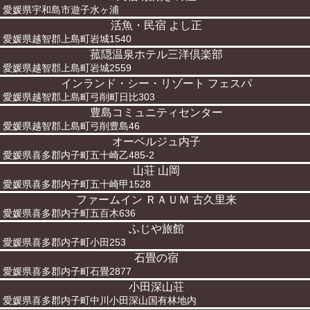
愛媛県宇和島市遊子水ヶ浦
活魚・民宿 よし正
愛媛県越智郡上島町岩城1540
菰隠温泉ホテル三洋倶楽部
愛媛県越智郡上島町岩城2559
インランド・シー・リゾート フェスパ
愛媛県越智郡上島町弓削町日比303
豊島コミュニティセンター
愛媛県越智郡上島町弓削豊島46
オーベルジュ内子
愛媛県喜多郡内子町五十崎乙485-2
山荘 山岡
愛媛県喜多郡内子町五十崎甲1528
ファームイン ＲＡＵＭ 古久里来
愛媛県喜多郡内子町五百木636
ふじや旅館
愛媛県喜多郡内子町小田253
石畳の宿
愛媛県喜多郡内子町石畳2877
小田深山荘
愛媛県喜多郡内子町中川小田深山国有林地内