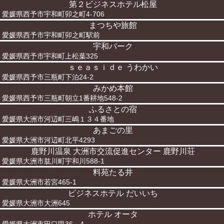
第２ビジネスホテル松屋
愛媛県西予市宇和町卯之町4-706
まつちや旅館
愛媛県西予市宇和町卯之町駅前
宇和パーク
愛媛県西予市宇和町上松葉325
ｓｅａｓｉｄｅ うわかい
愛媛県西予市三瓶町下泊24-2
みかめ本館
愛媛県西予市三瓶町朝立1番耕地548-2
ふるさとの宿
愛媛県大洲市河辺町三嶋１３４番地
あまごの里
愛媛県大洲市河辺町北平4293
鹿野川温泉 大洲市交流促進センター 鹿野川荘
愛媛県大洲市肱川町宇和川588-1
料苑たる井
愛媛県大洲市若宮465-1
ビジネスホテル だいいち
愛媛県大洲市大洲645
ホテル オータ