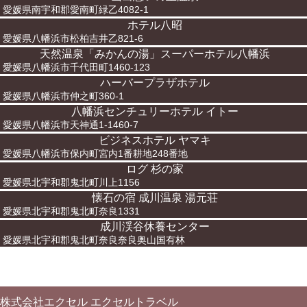
愛媛県南宇和郡愛南町緑乙4082-1
ホテル八昭
愛媛県八幡浜市松柏吉井乙821-6
天然温泉「みかんの湯」スーパーホテル八幡浜
愛媛県八幡浜市千代田町1460-123
ハーバープラザホテル
愛媛県八幡浜市仲之町360-1
八幡浜センチュリーホテル イトー
愛媛県八幡浜市天神通1-1460-7
ビジネスホテル ヤマキ
愛媛県八幡浜市保内町宮内1番耕地248番地
ログ 杉の家
愛媛県北宇和郡鬼北町川上1156
懐石の宿 成川温泉 湯元荘
愛媛県北宇和郡鬼北町奈良1331
成川渓谷休養センター
愛媛県北宇和郡鬼北町奈良奈良奥山国有林
株式会社エクセル エクセルトラベル