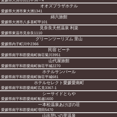
愛媛県大洲市田口甲36－4
オオズプラザホテル
愛媛県大洲市東大洲1341
綿六旅館
愛媛県大洲市八多喜町甲101
見奈良天然温泉 利楽
愛媛県東温市見奈良1110
グリーンツーリズム 里山
愛媛県内子町川中2366
民宿 ビーチ
愛媛県南宇和郡愛南町御荘菊川3951
山代屋旅館
愛媛県南宇和郡愛南町御荘平城2270
ホテルサンパール
愛媛県南宇和郡愛南町御荘平城681
ホテルセレクト愛媛愛南町
愛媛県南宇和郡愛南町広見3367-1
シーサイドとらや
愛媛県南宇和郡愛南町船越1600
一本松温泉あけぼの荘
愛媛県南宇和郡愛南町増田5470
山出憩いの里温泉