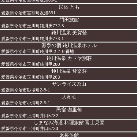
愛媛県今治市宮窪町友浦85-1
民宿 とも
愛媛県今治市宮窪町友浦891
門田旅館
愛媛県今治市玉川町鈍川庚772-5
鈍川温泉 美賀登
愛媛県今治市玉川町鈍川庚773-1
源泉の宿 鈍川温泉ホテル
愛媛県今治市玉川町鈍川甲２７６番地
鈍川温泉 カドヤ別荘
愛媛県今治市玉川町鈍川甲280
鈍川温泉 皆楽荘
愛媛県今治市玉川町鈍川甲283
サンライズ糸山
愛媛県今治市砂場町2-8-1
大潮荘
愛媛県今治市小浦町2-5-1
民宿 珈里葡
愛媛県今治市上浦町井口5732
しまなみ海道 料理旅館 富士見園
愛媛県今治市上浦町井口5733
米長旅館