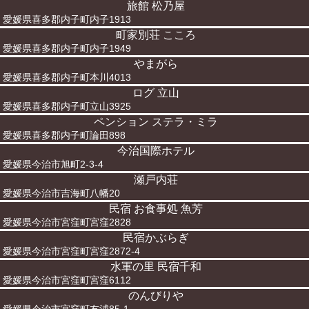
旅館 松乃屋
愛媛県喜多郡内子町内子1913
町家別荘 こころ
愛媛県喜多郡内子町内子1949
やまがら
愛媛県喜多郡内子町本川4013
ログ 立山
愛媛県喜多郡内子町立山3925
ペンション ステラ・ミラ
愛媛県喜多郡内子町論田898
今治国際ホテル
愛媛県今治市旭町2-3-4
瀬戸内荘
愛媛県今治市吉海町八幡20
民宿 お食事処 魚芳
愛媛県今治市宮窪町宮窪2828
民宿かぶらぎ
愛媛県今治市宮窪町宮窪2872-4
水軍の里 民宿千和
愛媛県今治市宮窪町宮窪6112
のんびりや