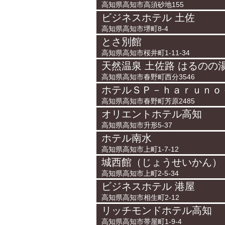
高知県高知市高須砂地155
ビジネスホテル 土佐
高知県高知市堺町8-4
とさ別館
高知県高知市桜井町1-11-34
天然温泉 土佐路 はるのの
高知県高知市春野町西分3546
ホテルＳＰ－ｈａｒｕｎｏ
高知県高知市春野町芳原2485
オリエントホテル高知
高知県高知市升形5-37
ホテル南水
高知県高知市上町1-7-12
城西館（じょうせいかん）
高知県高知市上町2-5-34
ビジネスホテル 港屋
高知県高知市相生町2-12
リッチモンドホテル高知
高知県高知市帯屋町1-9-4