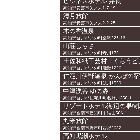
ビジネスホテル 弁長
高知県安芸市矢ノ丸1-7-19
清月旅館
高知県安芸市矢ノ丸2-2-25
木の香温泉
高知県吾川郡いの町桑瀬225-16
山荘しらさ
高知県吾川郡いの町寺川175
土佐和紙工芸村「くらうど
高知県吾川郡いの町鹿敷1226
仁淀川伊野温泉 かんぽの
高知県吾川郡いの町波川1569
中津渓谷 ゆの森
高知県吾川郡仁淀川町名野川258-1
リゾートホテル海辺の果樹
高知県香南市夜須町手結山506-1
丸米旅館
高知県香南市野市町西野2682
高知黒潮ホテル