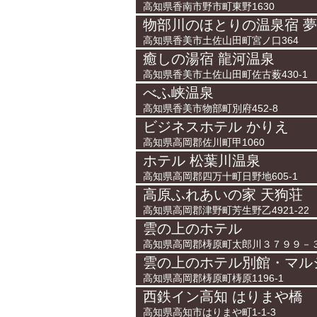
高知県香南市野市町東野1630
物部川のほとりの温泉宿 
高知県香美市土佐山田町宮ノ口364
癒しの湯宿 龍河温泉
高知県香美市土佐山田町佐古薮430-1
べふ峡温泉
高知県香美市物部町別府452-8
ビジネスホテル かりえ
高知県高岡郡佐川町甲1060
ホテル 松葉川温泉
高知県高岡郡四万十町日野地605-1
高原ふれあいの家 天狗荘
高知県高岡郡津野町芳生野乙4921-22
雲の上のホテル
高知県高岡郡梼原町太郎川３７９９－
雲の上のホテル別館・マル
高知県高岡郡梼原町梼原1196-1
西鉄イン高知 はりまや橋
高知県高知市はりまや町1-1-3