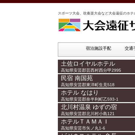
スポーツ大会、吹奏楽大会など大会遠征のホテ
宿泊施設手配
交通
土佐ロイヤルホテル
高知県安芸郡芸西村西分甲2995
民宿 南国苑
高知県安芸郡東洋町生見518
ホテル なはり
高知県安芸郡奈半利町乙593-1
北川村温泉 ゆずの宿
高知県安芸郡北川村小島121
ホテルＴＡＭＡＩ
高知県安芸市矢ノ丸1-6