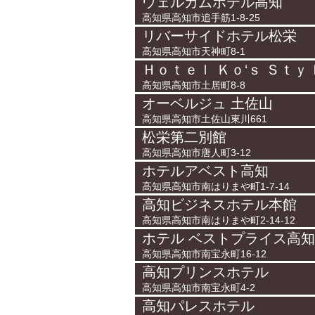
ウェルカムホテル高知
高知県高知市追手筋1-8-25
リバーサイドホテル松栄
高知県高知市天神町8-1
Ｈｏｔｅｌ Ｋｏ‘ｓ Ｓｔｙ
高知県高知市土居町8-8
オーベルジュ 土佐山
高知県高知市土佐山東川661
松栄第二別館
高知県高知市唐人町3-12
ホテルアベスト高知
高知県高知市南はりまや町1-7-14
高知ビジネスホテル本館
高知県高知市南はりまや町2-14-12
ホテル ベストプライス高知
高知県高知市南宝永町16-12
高知プリンスホテル
高知県高知市南宝永町4-2
高知パレスホテル