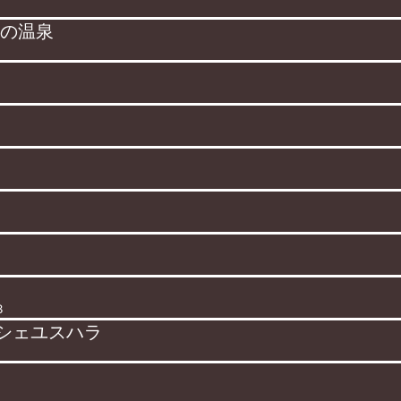
夢の温泉
３
シェユスハラ