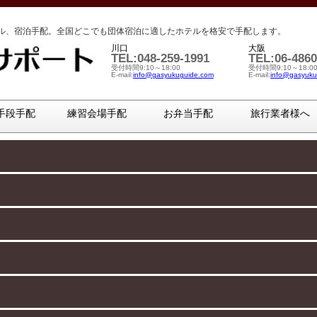
ル、宿泊手配。全国どこでも団体宿泊に適したホテルを格安で手配します。
川口
大阪
TEL:048-259-1991
TEL:06-4860
受付時間9:10～18:00
受付時間9:10～18:0
E-mail:
info@gasyukuguide.com
E-mail:
info@gasyuku
手段手配
練習会場手配
お弁当手配
旅行業者様へ