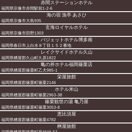
赤間ステーションホテル
福岡県宗像市赤間駅前1-2-6
海の宿 漁亭 あさひ
福岡県宗像市大島935
玄海ロイヤルホテル
福岡県宗像市田野1303
バジェットホテル博多南
福岡県春日市上白水８丁目１５２番地
レイクサイドホテル久山
福岡県糟屋郡久山町久原1822
亀の井ホテル福岡篠栗店
福岡県糟屋郡篠栗町乙犬985-1
栄屋旅館
福岡県糟屋郡篠栗町篠栗2146
ホテル米山
福岡県糟屋郡篠栗町篠栗2963-38
篠栗観世の湯 亀乃屋
福岡県糟屋郡篠栗町篠栗3053-8
恵比須屋
福岡県糟屋郡篠栗町篠栗4782
桝屋旅館