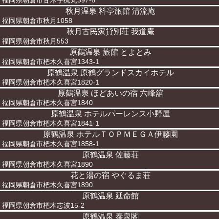
福岡県朝倉市甘木字梶丸397-6
秋月温泉 料亭旅館 清流庵
福岡県朝倉市秋月1058
秋月古民家貸別荘 我道庵
福岡県朝倉市秋月553
原鶴温泉 旅館 とよとみ
福岡県朝倉市杷木久喜宮1343-1
原鶴温泉 原鶴グランドスカイホテル
福岡県朝倉市杷木久喜宮1820-1
原鶴温泉 ほどあいの宿 六峰舘
福岡県朝倉市杷木久喜宮1840
原鶴温泉 ホテルパーレンス小野屋
福岡県朝倉市杷木久喜宮1841-1
原鶴温泉 ホテルＴＯＰＭＥＧＡ伊藤園
福岡県朝倉市杷木久喜宮1858-1
原鶴温泉 佐藤荘
福岡県朝倉市杷木久喜宮1890
花と湯の宿 やぐるま荘
福岡県朝倉市杷木久喜宮1890
原鶴温泉 延命館
福岡県朝倉市杷木志波15-2
原鶴温泉 泰泉閣