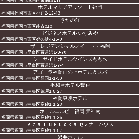
福岡県福岡市城南区東油山147
ホテルマリノアリゾート福岡
福岡県福岡市西区小戸2-12-43
きたの荘
福岡県福岡市西区能古818
ビジネスホテル いずみや
福岡県福岡市西区姪の浜4-15-9
ザ・レジデンシャルスイート・福岡
福岡県福岡市早良区百道浜1-3-70
シーサイドホテルツインズももち
福岡県福岡市早良区百道浜1-7-4
アゴーラ福岡山の上ホテル＆スパ
福岡県福岡市中央区輝国1-1-33
平和台ホテル荒戸
福岡県福岡市中央区荒戸1-5-27
福岡東映ホテル
福岡県福岡市中央区高砂1-1-23
ホテルエルビー福岡 天神南
福岡県福岡市中央区高砂1-1-25
Ａｚａ Ｆｕｋｕｏｋａ セミナーハウス
福岡県福岡市中央区高砂1-18-7
岩井ホテル