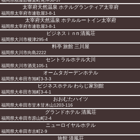
福岡県糟屋郡篠栗町尾仲38-57
太宰府天然温泉 ホテルグランティア太宰府
福岡県太宰府市連歌屋3-8-1
太宰府天然温泉 ホテルルートイン太宰府
福岡県太宰府市連歌屋3-8-1
ビジネスｉｎn 清風荘
福岡県大川市榎津295-4
料亭 旅館 三川屋
福岡県大川市向島2222
セントラルホテル大川
福岡県大川市酒見105-1
オームタガーデンホテル
福岡県大牟田市旭町3-3-3
ビジネスホテル わらじ家別館
福岡県大牟田市旭町3-4-1
おおむたハイツ
福岡県大牟田市甘木甘木山1203-116
グランドホテル 清風荘
福岡県大牟田市原山町2-4
ニューロイヤルホテル
福岡県大牟田市古町2-9
旅館 清風荘