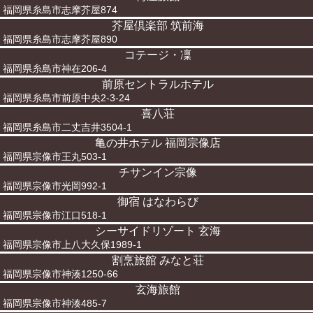
福岡県糸島市志摩芥屋874
芥屋倶楽部 筑前海
福岡県糸島市志摩芥屋890
コテージ・凜
福岡県糸島市神在206-4
前原セントラルホテル
福岡県糸島市前原中央2-3-24
喜八荘
福岡県糸島市二丈吉井3504-1
亀の井ホテル 福岡宗像店
福岡県宗像市王丸503-1
チサンイン宗像
福岡県宗像市光岡992-1
御宿 はなわらび
福岡県宗像市江口518-1
シーサイドリゾート 玄海
福岡県宗像市上八大久保1989-1
割烹旅館 みなと荘
福岡県宗像市神湊1250-66
玄海旅館
福岡県宗像市神湊485-7