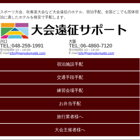
スポーツ大会、吹奏楽大会など大会遠征のホテル、宿泊手配。全国どこでも団体宿
泊に適したホテルを格安で手配します。
川口
大阪
TEL:048-259-1991
TEL:06-4860-7120
受付時間9:10～18:00
受付時間9:10～18:00
E-mail:
info@gasyukuguide.com
E-mail:
info@gasyukuguide.com
宿泊施設手配
交通手段手配
練習会場手配
お弁当手配
旅行業者様へ
大会主催者様へ