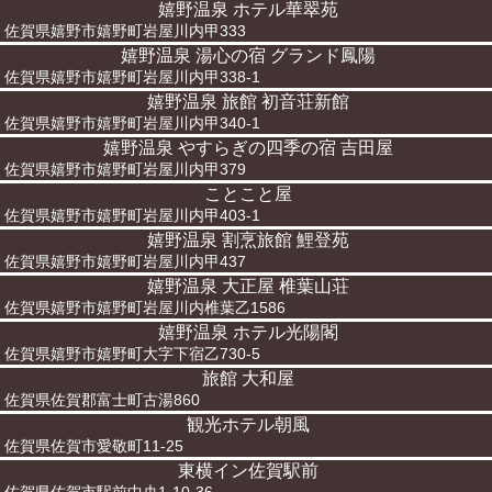
嬉野温泉 ホテル華翠苑
佐賀県嬉野市嬉野町岩屋川内甲333
嬉野温泉 湯心の宿 グランド鳳陽
佐賀県嬉野市嬉野町岩屋川内甲338-1
嬉野温泉 旅館 初音荘新館
佐賀県嬉野市嬉野町岩屋川内甲340-1
嬉野温泉 やすらぎの四季の宿 吉田屋
佐賀県嬉野市嬉野町岩屋川内甲379
ことこと屋
佐賀県嬉野市嬉野町岩屋川内甲403-1
嬉野温泉 割烹旅館 鯉登苑
佐賀県嬉野市嬉野町岩屋川内甲437
嬉野温泉 大正屋 椎葉山荘
佐賀県嬉野市嬉野町岩屋川内椎葉乙1586
嬉野温泉 ホテル光陽閣
佐賀県嬉野市嬉野町大字下宿乙730-5
旅館 大和屋
佐賀県佐賀郡富士町古湯860
観光ホテル朝風
佐賀県佐賀市愛敬町11-25
東横イン佐賀駅前