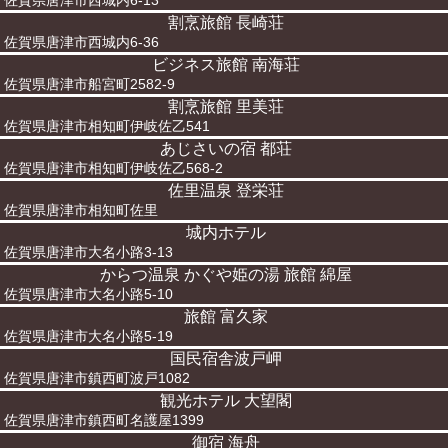
佐賀県唐津市西城内6-13
割烹旅館 長崎荘
佐賀県唐津市西城内6-36
ビジネス旅館 南海荘
佐賀県唐津市船宮町2582-9
割烹旅館 里美荘
佐賀県唐津市相知町伊岐佐乙541
あじさいの宿 都荘
佐賀県唐津市相知町伊岐佐乙568-2
佐里温泉 登栄荘
佐賀県唐津市相知町佐里
城内ホテル
佐賀県唐津市大名小路3-13
からつ温泉 かぐや姫の湯 旅館 綿屋
佐賀県唐津市大名小路5-10
旅館 富久家
佐賀県唐津市大名小路5-19
国民宿舎波戸岬
佐賀県唐津市鎮西町波戸1082
観光ホテル 大望閣
佐賀県唐津市鎮西町名護屋1399
御宿 海舟