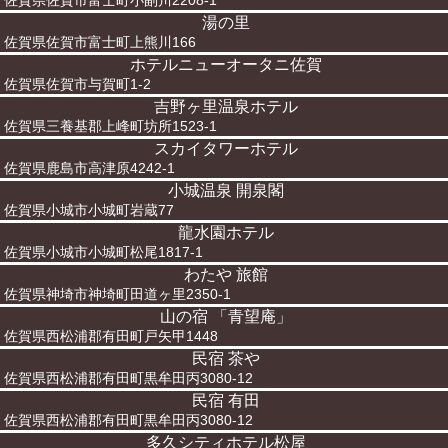
佐賀県佐賀市富士町小副川2208-1
湯の里
佐賀県佐賀市富士町上熊川166
ホテルニューオータニ佐賀
佐賀県佐賀市与賀町1-2
吉野ヶ里温泉ホテル
佐賀県三養基郡上峰町坊所1523-1
スカイタワーホテル
佐賀県鹿島市高津原4242-1
小城温泉 開泉閣
佐賀県小城市小城町岩蔵77
龍水園ホテル
佐賀県小城市小城町松尾1817-1
わたや 旅館
佐賀県神埼市神埼町田道ヶ里2350-1
山の宿 「青望庵」
佐賀県西松浦郡有田町戸矢甲1448
民宿 茶や
佐賀県西松浦郡有田町黒牟田丙3080-12
民宿 有田
佐賀県西松浦郡有田町黒牟田丙3080-12
多久シティホテル松屋