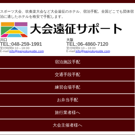
スポーツ大会、吹奏楽大会など大会遠征のホテル、宿泊手配。全国どこでも団体宿
泊に適したホテルを格安で手配します。
川口
大阪
TEL:048-259-1991
TEL:06-4860-7120
受付時間9:10～18:00
受付時間9:10～18:00
E-mail:
info@gasyukuguide.com
E-mail:
info@gasyukuguide.com
宿泊施設手配
交通手段手配
練習会場手配
お弁当手配
旅行業者様へ
大会主催者様へ