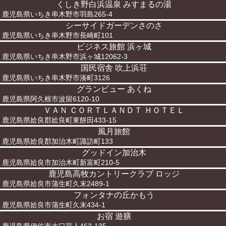
くしき野白浜温泉 みすまるの湯
鹿児島県いちき串木野市羽島265-4
シーサイドガーデンさのさ
鹿児島県いちき串木野市長崎町101
ビジネス旅館 浜ヶ城
鹿児島県いちき串木野市浜ヶ城12062-3
国民宿舎 吹上浜荘
鹿児島県いちき串木野市湊町3126
グランビュー あくね
鹿児島県阿久根市波留6120-10
ＶＡＮ ＣＯＲＴＬＡＮＤＴ ＨＯＴＥＬ
鹿児島県姶良郡姶良町東餅田433-15
風月旅館
鹿児島県姶良郡加治木町諏訪町133
グッドイン加治木
鹿児島県姶良市加治木町新富町210-5
鹿児島高牧カントリークラブ ロッジ
鹿児島県姶良市蒲生町久末2489-1
フォンタナの丘かもう
鹿児島県姶良市蒲生町久末434-1
お宿 遊膳