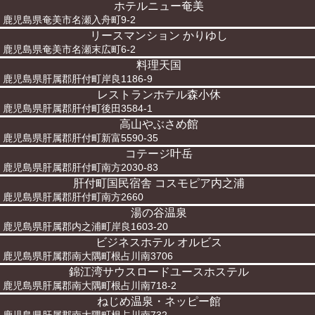
ホテルニュー奄美
鹿児島県奄美市名瀬入舟町9-2
リースマンション かりゆし
鹿児島県奄美市名瀬末広町6-2
料理天国
鹿児島県肝属郡肝付町岸良1186-9
レストランホテル森小休
鹿児島県肝属郡肝付町後田3584-1
高山やぶさめ館
鹿児島県肝属郡肝付町新富5590-35
コテージ叶岳
鹿児島県肝属郡肝付町南方2030-83
肝付町国民宿舎 コスモピア内之浦
鹿児島県肝属郡肝付町南方2660
湯の谷温泉
鹿児島県肝属郡内之浦町岸良1603-20
ビジネスホテル オルビス
鹿児島県肝属郡南大隅町根占川南3706
錦江湾サウスロードユースホステル
鹿児島県肝属郡南大隅町根占川南718-2
ねじめ温泉・ネッピー館