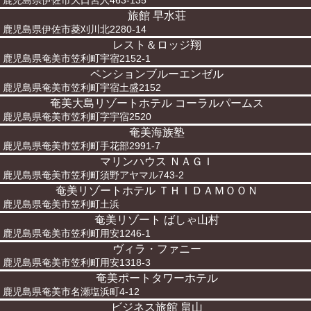
鹿児島県伊佐市大口宮人463-135
旅館 早水荘
鹿児島県伊佐市菱刈川北2280-14
レスト＆ロッジ翔
鹿児島県奄美市笠利町宇宿2152-1
ペンションブルーエンゼル
鹿児島県奄美市笠利町宇宿土盛2152
奄美大島リゾートホテル コーラルパームス
鹿児島県奄美市笠利町字宇宿2520
奄美海族塾
鹿児島県奄美市笠利町手花部2991-7
マリンハウス ＮＡＧＩ
鹿児島県奄美市笠利町須野アヤマル743-2
奄美リゾートホテル ＴＨＩＤＡＭＯＯＮ
鹿児島県奄美市笠利町土浜
奄美リゾート ばしゃ山村
鹿児島県奄美市笠利町用安1246-1
ヴィラ・ファニー
鹿児島県奄美市笠利町用安1318-3
奄美ポートタワーホテル
鹿児島県奄美市名瀬塩浜町4-12
ビジネス旅館 畠山