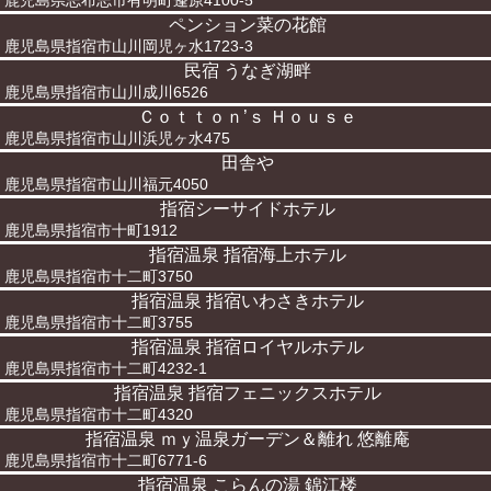
鹿児島県志布志市有明町蓬原4100-5
ペンション菜の花館
鹿児島県指宿市山川岡児ヶ水1723-3
民宿 うなぎ湖畔
鹿児島県指宿市山川成川6526
Ｃｏｔｔｏｎ’ｓ Ｈｏｕｓｅ
鹿児島県指宿市山川浜児ヶ水475
田舎や
鹿児島県指宿市山川福元4050
指宿シーサイドホテル
鹿児島県指宿市十町1912
指宿温泉 指宿海上ホテル
鹿児島県指宿市十二町3750
指宿温泉 指宿いわさきホテル
鹿児島県指宿市十二町3755
指宿温泉 指宿ロイヤルホテル
鹿児島県指宿市十二町4232-1
指宿温泉 指宿フェニックスホテル
鹿児島県指宿市十二町4320
指宿温泉 ｍｙ温泉ガーデン＆離れ 悠離庵
鹿児島県指宿市十二町6771-6
指宿温泉 こらんの湯 錦江楼