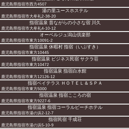
鹿児島県指宿市西方4507
湯の里ユースホステル
鹿児島県指宿市大牟礼2-38-20
指宿温泉 昔ながらの小さな宿 川久
鹿児島県指宿市大牟礼4-10-12
オーベルジュ潟山倶楽部
鹿児島県指宿市東方10091-2
指宿温泉 休暇村 指宿（いぶすき）
鹿児島県指宿市東方10445
指宿温泉 ビジネス民宿 サクラ荘
鹿児島県指宿市東方10472
指宿温泉 指宿白水館
鹿児島県指宿市東方12126-12
指宿ベイテラス ＨＯＴＥＬ＆ＳＰＡ
鹿児島県指宿市東方5000
指宿温泉 指宿こころの宿
鹿児島県指宿市東方9227-6
指宿温泉 指宿コーラルビーチホテル
鹿児島県指宿市湯の浜2-12-7
指宿民宿 千成荘
鹿児島県指宿市湯の浜5-10-9