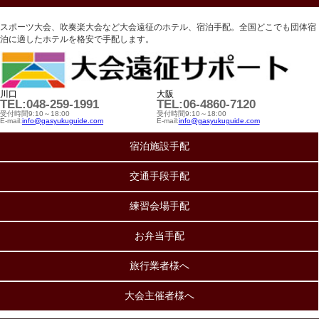
スポーツ大会、吹奏楽大会など大会遠征のホテル、宿泊手配。全国どこでも団体宿
泊に適したホテルを格安で手配します。
川口
大阪
TEL:048-259-1991
TEL:06-4860-7120
受付時間9:10～18:00
受付時間9:10～18:00
E-mail:
info@gasyukuguide.com
E-mail:
info@gasyukuguide.com
宿泊施設手配
交通手段手配
練習会場手配
お弁当手配
旅行業者様へ
大会主催者様へ