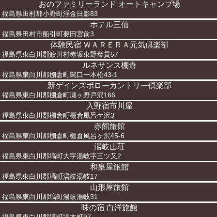
おのファミリーランド オートキャンプ場
福島県田村郡小野町浮金日影83
ホテル三仙
福島県田村市船引町要田宮前3
体験民宿 ＷＡＲＥＲＡ元気倶楽部
福島県東白川郡鮫川村赤坂東野葉貫57
ルネサンス棚倉
福島県東白川郡棚倉町関口一本松43-1
新ゲインズボローカントリー倶楽部
福島県東白川郡棚倉町瀬ヶ野戸沢166
入野宿市川屋
福島県東白川郡棚倉町棚倉風呂ケ沢3
赤館旅館
福島県東白川郡棚倉町棚倉風呂ヶ沢45-6
湯岐山荘
福島県東白川郡塙町大字湯岐字三ツ又2
和泉屋旅館
福島県東白川郡塙町湯岐湯岐17
山形屋旅館
福島県東白川郡塙町湯岐湯岐31
味の宿 白洋旅館