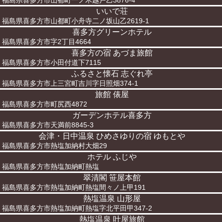
福島県喜多方市山都町一ノ木越戸乙3876-4
いいで荘
福島県喜多方市山都町小舟寺二ノ坂山乙2619-1
喜多方グリーンホテル
福島県喜多方市字2丁目4664
喜多方の宿 あづま旅館
福島県喜多方市小田付道下7115
ふるさと懐石 志ぐれ亭
福島県喜多方市上三宮町吉川字日照畑374-1
旅館 俵屋
福島県喜多方市町尻西4872
ガーデンホテル喜多方
福島県喜多方市天満前8845-3
会津・日中温泉 ひめさゆりの宿 ゆもとや
福島県喜多方市熱塩加納村大畑29
ホテル ふじや
福島県喜多方市熱塩加納町熱塩
翠清閣 笹屋本館
福島県喜多方市熱塩加納町熱塩間々ノ上甲191
熱塩温泉 山形屋
福島県喜多方市熱塩加納町熱塩字北平田甲347-2
熱塩温泉 叶屋旅館