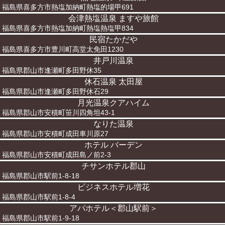
福島県喜多方市熱塩加納町熱塩的場甲691
会津熱塩温泉 ますや旅館
福島県喜多方市熱塩加納町熱塩熱塩甲834
民宿たかだや
福島県喜多方市豊川町高堂太免田1230
井戸川温泉
福島県郡山市逢瀬町多田野休35
休石温泉 太田屋
福島県郡山市逢瀬町多田野休石29
月光温泉クアハイム
福島県郡山市安積町笹川四角坦43-1
なりた温泉
福島県郡山市安積町成田車川原27
ホテル バーデン
福島県郡山市安積町成田島ノ前2-3
チサンホテル郡山
福島県郡山市駅前1-8-18
ビジネスホテル増花
福島県郡山市駅前1-8-4
アパホテル＜郡山駅前＞
福島県郡山市駅前1-9-18