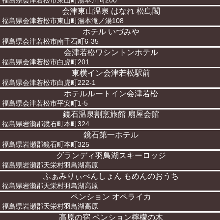
福島県会津若松市東山町湯本川向200
会津東山温泉 はなれ 松島閣
福島県会津若松市東山町湯本滝ノ湯108
ホテル いづみや
福島県会津若松市南千石町6-35
会津若松ワシントンホテル
福島県会津若松市白虎町201
東横イン会津若松駅前
福島県会津若松市白虎町222-1
ホテルルートイン会津若松
福島県会津若松市平安町1-5
鏡石温泉割烹旅館 扇屋会館
福島県岩瀬郡鏡石町本町324
鏡石第一ホテル
福島県岩瀬郡鏡石町本町325
グランディ羽鳥湖スキーロッジ
福島県岩瀬郡天栄村羽鳥湖高原
ふぁみりぃぺんしょん もめんのおうち
福島県岩瀬郡天栄村羽鳥湖高原
ペンション オペライカ
福島県岩瀬郡天栄村羽鳥湖高原
高原の宿 ペンション檸檬の木