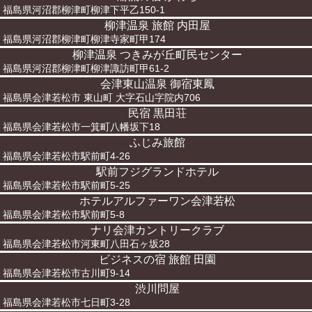
福島県河沼郡柳津町柳津下平乙150-1
柳津温泉 旅館 内田屋
福島県河沼郡柳津町柳津寺家町甲174
柳津温泉 つきみが丘町民センター
福島県河沼郡柳津町柳津諏訪町甲61-2
会津東山温泉 御宿東鳳
福島県会津若松市 東山町 大字石山字院内706
民宿 黒田荘
福島県会津若松市一箕町八幡坂下18
ふじみ旅館
福島県会津若松市駅前町4-26
駅前フジグランドホテル
福島県会津若松市駅前町5-25
ホテルアルファーワン会津若松
福島県会津若松市駅前町5-8
ナリ会津カントリークラブ
福島県会津若松市河東町八田石ヶ坂28
ビジネスの宿 旅館 田園
福島県会津若松市古川町9-14
渋川問屋
福島県会津若松市七日町3-28