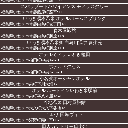
福島県いわき市常磐藤原町蕨平50
スパリゾートハワイアンズ モノリスタワー
福島県いわき市常磐藤原町蕨平50
いわき湯本温泉 ホテルパームスプリング
福島県いわき市常磐白鳥町壱丁田18
春木屋旅館
福島県いわき市常磐白鳥町勝丘118
いわき湯本温泉郷 白鳥山温泉 喜楽苑
福島県いわき市常磐白鳥町勝丘119
ホテルミドリ いわき植田
福島県いわき市植田町中央1-6-9
ホテルアクセス
福島県いわき市植田町中央3-12-16
小名浜オーシャンホテル
福島県いわき市泉町下川大畑17
ホテル ルートインいわき泉駅前
福島県いわき市泉町字八木屋14-4
谷地温泉 田村屋旅館
福島県いわき市大久町大久下谷地14
ヘレナ国際ヴィラ
福島県いわき市添野町頭巾平66-3
田人カントリー倶楽部