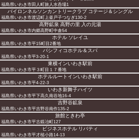
福島県いわき市田人町旅人水呑場1
バイロンネルソンカントリークラブ コテージ＆シングル
福島県いわき市渡辺町上釜戸子つなぎ130-2
高野鉱泉 高野の里 入の元湯
福島県いわき市内郷高野町中倉54
ホテル ソレイユ
福島県いわき市平15町目2番地
パシフィコホテル＆スパ
福島県いわき市平3-20-1
東横インいわき駅前
福島県いわき市平３町目１７番地
ホテルルートインいわき駅前
福島県いわき市平4-22-3
いわき新舞子ハイツ
福島県いわき市平下高久南谷地16-4
吉野谷鉱泉
福島県いわき市平吉野谷南作135-2
旅館ときわ亭
福島県いわき市平古鍛冶町127
ビジネスホテル リバティ
福島県いわき市平才槌小路14-13