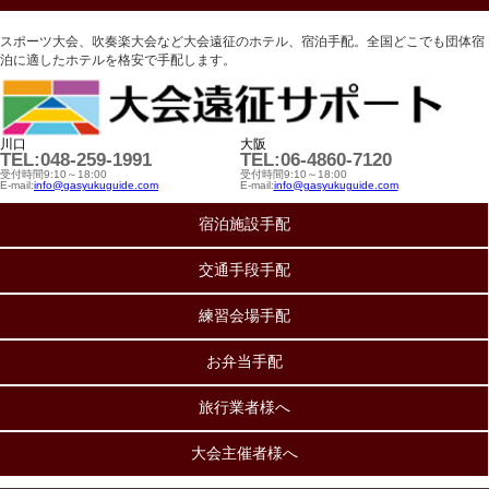
スポーツ大会、吹奏楽大会など大会遠征のホテル、宿泊手配。全国どこでも団体宿
泊に適したホテルを格安で手配します。
川口
大阪
TEL:048-259-1991
TEL:06-4860-7120
受付時間9:10～18:00
受付時間9:10～18:00
E-mail:
info@gasyukuguide.com
E-mail:
info@gasyukuguide.com
宿泊施設手配
交通手段手配
練習会場手配
お弁当手配
旅行業者様へ
大会主催者様へ