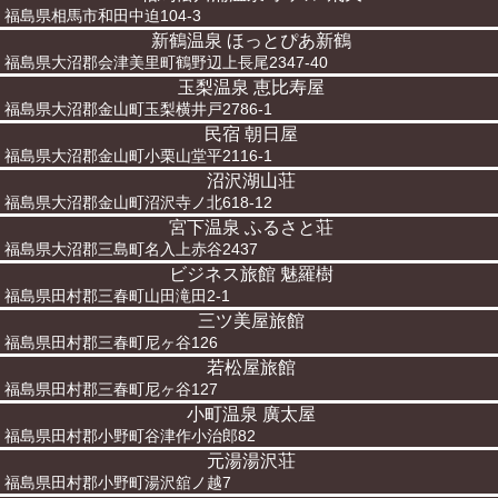
福島県相馬市和田中迫104-3
新鶴温泉 ほっとぴあ新鶴
福島県大沼郡会津美里町鶴野辺上長尾2347-40
玉梨温泉 恵比寿屋
福島県大沼郡金山町玉梨横井戸2786-1
民宿 朝日屋
福島県大沼郡金山町小栗山堂平2116-1
沼沢湖山荘
福島県大沼郡金山町沼沢寺ノ北618-12
宮下温泉 ふるさと荘
福島県大沼郡三島町名入上赤谷2437
ビジネス旅館 魅羅樹
福島県田村郡三春町山田滝田2-1
三ツ美屋旅館
福島県田村郡三春町尼ヶ谷126
若松屋旅館
福島県田村郡三春町尼ヶ谷127
小町温泉 廣太屋
福島県田村郡小野町谷津作小治郎82
元湯湯沢荘
福島県田村郡小野町湯沢舘ノ越7