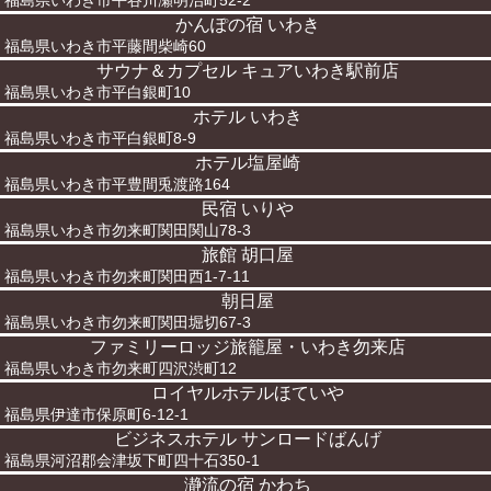
福島県いわき市平谷川瀬明治町52-2
かんぽの宿 いわき
福島県いわき市平藤間柴崎60
サウナ＆カプセル キュアいわき駅前店
福島県いわき市平白銀町10
ホテル いわき
福島県いわき市平白銀町8-9
ホテル塩屋崎
福島県いわき市平豊間兎渡路164
民宿 いりや
福島県いわき市勿来町関田関山78-3
旅館 胡口屋
福島県いわき市勿来町関田西1-7-11
朝日屋
福島県いわき市勿来町関田堀切67-3
ファミリーロッジ旅籠屋・いわき勿来店
福島県いわき市勿来町四沢渋町12
ロイヤルホテルほていや
福島県伊達市保原町6-12-1
ビジネスホテル サンロードばんげ
福島県河沼郡会津坂下町四十石350-1
瀞流の宿 かわち