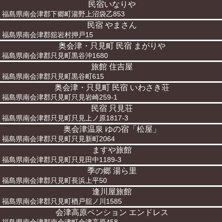
民宿いなりや
福島県南会津郡下郷町湯野上沼袋乙853
民宿 やまさん
福島県南会津郡舘岩村押戸15
奥会津・只見町 民宿 まがりや
福島県南会津郡只見町黒谷沖1680
旅館 住吉屋
福島県南会津郡只見町黒谷町615
奥会津・只見町 民宿 いわさき荘
福島県南会津郡只見町只見岩崎259-1
民宿 只見荘
福島県南会津郡只見町只見上ノ原1817-3
奥会津温泉 ゆの宿「松屋」
福島県南会津郡只見町只見新町2064
ますや旅館
福島県南会津郡只見町只見田中1189-3
季の郷 湯ら里
福島県南会津郡只見町長浜上平50
逢川屋旅館
福島県南会津郡只見町楢戸舘ノ川1585
会津高原ペンション エンドレス