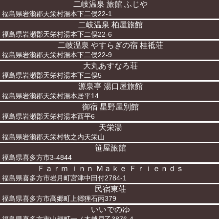
二岐温泉 旅館 ふじや
福島県岩瀬郡天栄村湯本下二俣22-1
二岐温泉 柏屋旅館
福島県岩瀬郡天栄村湯本下二俣22-6
二岐温泉 やすらぎの宿 桂祗荘
福島県岩瀬郡天栄村湯本下二俣22-9
大丸あすなろ荘
福島県岩瀬郡天栄村湯本下二俣5
源泉亭 湯口屋旅館
福島県岩瀬郡天栄村湯本居平14
御宿 星野屋別館
福島県岩瀬郡天栄村湯本西平6
天栄湯
福島県岩瀬郡天栄村牧之内天栄山
笹屋旅館
福島県喜多方市3-4844
Ｆａｒｍ ｉｎｎ Ｍａｋｅ Ｆｒｉｅｎｄｓ
福島県喜多方市岩月町宮津中田付2784-1
民宿東荘
福島県喜多方市高郷町上郷狸石丙379
いいでのゆ