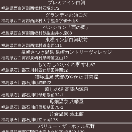
プレミアイン白河
福島県西白河郡西郷村石塚北72
グランディ那須白河
福島県西白河郡西郷村大字熊倉字雀子山3
ペンション「西の郷」
福島県西白河郡西郷村鶴生由井ヶ原88
東横イン新白河駅前
福島県西白河郡西郷村道南西111
泉崎さつき温泉 泉崎カントリーヴィレッジ
福島県西白河郡泉崎村泉崎笹立山12
もてなしのかくれ家 すわや
福島県石川郡玉川村四辻新田津間32
猫啼温泉 式部のやかた 井筒屋
福島県石川郡石川町猫啼22
癒しの湯 高蔵内源泉
福島県石川郡石川町母畑湯前32-1
母畑温泉 八幡屋
福島県石川郡石川町母畑樋田75-1
片倉温泉 薬王館
福島県石川郡石川町立ヶ岡178
バリュー・ザ・ホテル広野