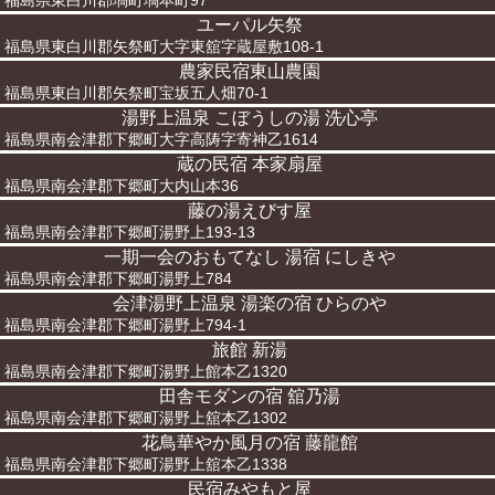
福島県東白川郡塙町塙本町97
ユーパル矢祭
福島県東白川郡矢祭町大字東舘字蔵屋敷108-1
農家民宿東山農園
福島県東白川郡矢祭町宝坂五人畑70-1
湯野上温泉 こぼうしの湯 洗心亭
福島県南会津郡下郷町大字高陦字寄神乙1614
蔵の民宿 本家扇屋
福島県南会津郡下郷町大内山本36
藤の湯えびす屋
福島県南会津郡下郷町湯野上193-13
一期一会のおもてなし 湯宿 にしきや
福島県南会津郡下郷町湯野上784
会津湯野上温泉 湯楽の宿 ひらのや
福島県南会津郡下郷町湯野上794-1
旅館 新湯
福島県南会津郡下郷町湯野上館本乙1320
田舎モダンの宿 舘乃湯
福島県南会津郡下郷町湯野上舘本乙1302
花鳥華やか風月の宿 藤龍館
福島県南会津郡下郷町湯野上舘本乙1338
民宿みやもと屋