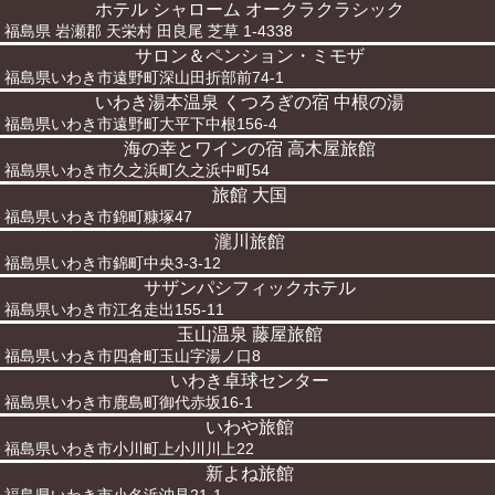
ホテル シャローム オークラクラシック
福島県 岩瀬郡 天栄村 田良尾 芝草 1-4338
サロン＆ペンション・ミモザ
福島県いわき市遠野町深山田折部前74-1
いわき湯本温泉 くつろぎの宿 中根の湯
福島県いわき市遠野町大平下中根156-4
海の幸とワインの宿 高木屋旅館
福島県いわき市久之浜町久之浜中町54
旅館 大国
福島県いわき市錦町糠塚47
瀧川旅館
福島県いわき市錦町中央3-3-12
サザンパシフィックホテル
福島県いわき市江名走出155-11
玉山温泉 藤屋旅館
福島県いわき市四倉町玉山字湯ノ口8
いわき卓球センター
福島県いわき市鹿島町御代赤坂16-1
いわや旅館
福島県いわき市小川町上小川川上22
新よね旅館