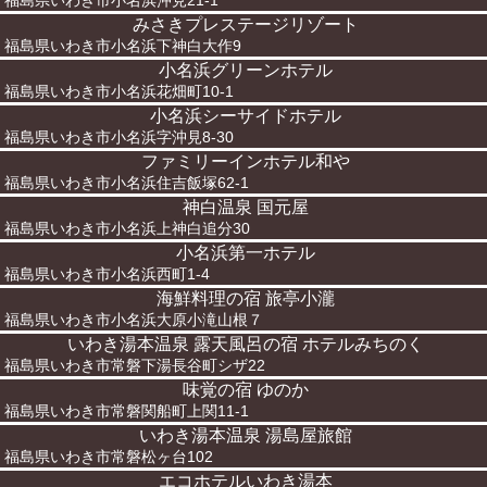
福島県いわき市小名浜沖見21-1
みさきプレステージリゾート
福島県いわき市小名浜下神白大作9
小名浜グリーンホテル
福島県いわき市小名浜花畑町10-1
小名浜シーサイドホテル
福島県いわき市小名浜字沖見8-30
ファミリーインホテル和や
福島県いわき市小名浜住吉飯塚62-1
神白温泉 国元屋
福島県いわき市小名浜上神白追分30
小名浜第一ホテル
福島県いわき市小名浜西町1-4
海鮮料理の宿 旅亭小瀧
福島県いわき市小名浜大原小滝山根７
いわき湯本温泉 露天風呂の宿 ホテルみちのく
福島県いわき市常磐下湯長谷町シザ22
味覚の宿 ゆのか
福島県いわき市常磐関船町上関11-1
いわき湯本温泉 湯島屋旅館
福島県いわき市常磐松ヶ台102
エコホテルいわき湯本