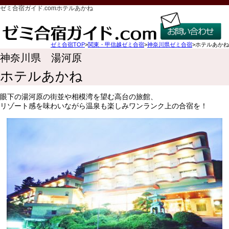
ゼミ合宿ガイド.comホテルあかね
ゼミ合宿TOP
>
関東・甲信越ゼミ合宿
>
神奈川県ゼミ合宿
>ホテルあかね
神奈川県 湯河原
ホテルあかね
眼下の湯河原の街並や相模湾を望む高台の旅館、
リゾート感を味わいながら温泉も楽しみワンランク上の合宿を！