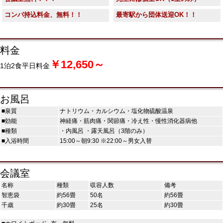
コンパ持込料金、無料！！
最寄駅から団体送迎OK！！
料金
￥12,650～
1泊2食平日料金
お風呂
■泉質
ナトリウム・カルシウム・塩化物硫酸温泉
■効能
神経痛・筋肉痛・関節痛・冷え性・慢性消化器病他
■種類
・内風呂 ・露天風呂（3階のみ）
■入浴時間
15:00～朝9:30 ※22:00～男女入替
会議室
名称
種類
収容人数
備考
智恵袋
約56畳
50名
約56畳
千歳
約30畳
25名
約30畳