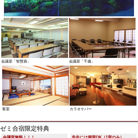
会議室「智慧袋」
会議室「千歳」
客室
カラオケバー
ゼミ合宿限定特典
会議室無料！！！
先生には個室OK（1室のみ）