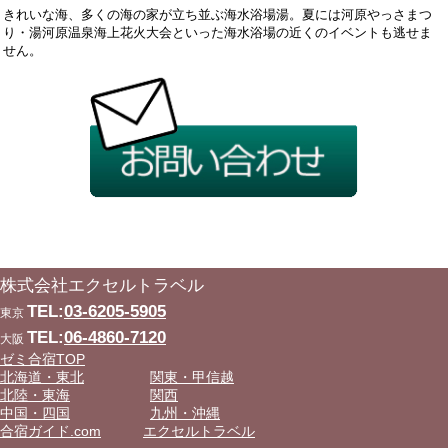
きれいな海、多くの海の家が立ち並ぶ海水浴場湯。夏には河原やっさまつ
り・湯河原温泉海上花火大会といった海水浴場の近くのイベントも逃せま
せん。
株式会社エクセルトラベル
TEL:
03-6205-5905
東京
TEL:
06-4860-7120
大阪
ゼミ合宿TOP
北海道・東北
関東・甲信越
北陸・東海
関西
中国・四国
九州・沖縄
合宿ガイド.com
エクセルトラベル