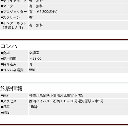
■ホワイトボード
有 無料
■マイク
有 無料
■プロジェクター
有 ￥2,200(税込)
■スクリーン
有
■インターネット
有 無料
（無線ＬＡＮ）
コンパ
■会場
会議室
■使用時間
～23:00
■持ち込み
可
■コンパ会場費
550
施設情報
■住所
神奈川県足柄下郡湯河原町宮下705
■アクセス
西湘バイパス 石橋ＩＣ～20分湯河原駅～車5分
■収容
150名
■施設