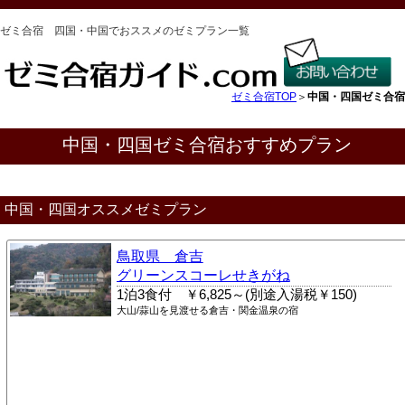
ゼミ合宿 四国・中国でおススメのゼミプラン一覧
ゼミ合宿TOP
＞
中国・四国ゼミ合宿
中国・四国ゼミ合宿おすすめプラン
中国・四国オススメゼミプラン
鳥取県 倉吉
グリーンスコーレせきがね
1泊3食付 ￥6,825～(別途入湯税￥150)
大山/蒜山を見渡せる倉吉・関金温泉の宿