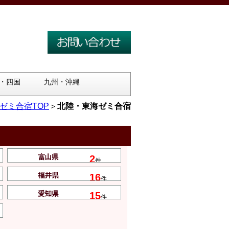
・四国
九州・沖縄
ゼミ合宿TOP
＞
北陸・東海ゼミ合宿
2
件
16
件
15
件