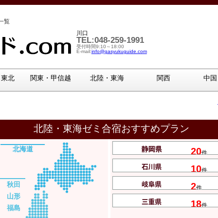
一覧
川口
TEL:048-259-1991
受付時間9:10～18:00
E-mail:
info@gasyukuguide.com
・東北
関東・甲信越
北陸・東海
関西
中国
北陸・東海ゼミ合宿おすすめプラン
北海道
20
件
10
件
秋田
2
件
山形
18
件
福島