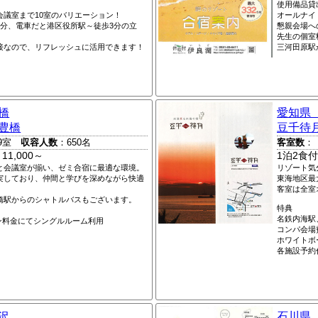
使用備品貸
会議室まで10室のバリエーション！
オールナイ
3分、電車だと港区役所駅～徒歩3分の立
懇親会場へ
先生の個室
接なので、リフレッシュに活用できます！
三河田原駅
橋
愛知県
豊橋
豆千待
9室
収容人数
：650名
客室数
：
1,000～
1泊2食付
と会議室が揃い、ゼミ合宿に最適な環境。
リゾート気
実しており、仲間と学びを深めながら快適
東海地区最
客室は全室
橋駅からのシャトルバスもございます。
特典
名鉄内海駅
イン料金にてシングルルーム利用
コンパ会場
ホワイトボ
各施設予約
沢
石川県