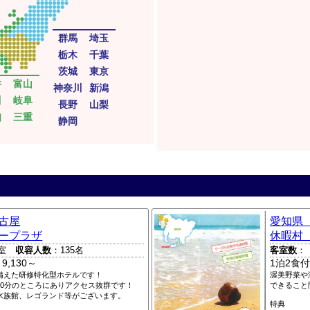
群馬
埼玉
栃木
千葉
茨城
東京
井
富山
神奈川
新潟
川
岐阜
長野
山梨
知
三重
静岡
古屋
愛知県
ープラザ
休暇村
室
収容人数
：135名
客室数
：
9,130～
1泊2食付
備えた研修特化型ホテルです！
渥美野菜や
20分のところにありアクセス抜群です！
できること
水族館、レゴランド等がございます。
特典