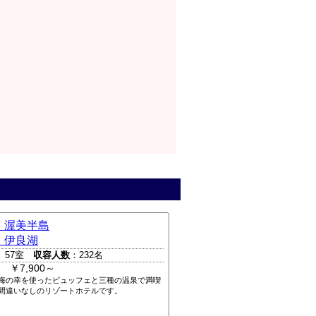
 渥美半島
 伊良湖
 57室
収容人数
：232名
 ￥7,900～
海の幸を使ったビュッフェと三種の温泉で満喫
間違いなしのリゾートホテルです。