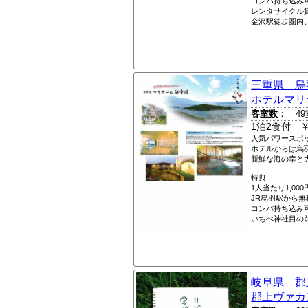
コンパ持ち込み
レンタサイクル
金沢駅徒歩圏内、
三重県 烏
ホテルマリ
客室数
： 49
1泊2食付 ￥
人気パワースポ
ホテルからは烏
新鮮な海の幸と
特典
1人当たり1,0
JR烏羽駅から
コンパ持ち込み
いちべ神社目の
岐阜県 郡
郡上ヴァカ