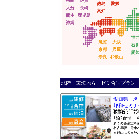
福岡
佐賀
徳島
愛媛
大分
長崎
高知
熊本
鹿児島
沖縄
福
滋賀
大阪
石
京都
兵庫
愛
奈良
和歌山
北陸・東海地方 ゼミ合宿プラン
愛知県 名
邦和セミナ
客室数
： 73
1泊2食付 ￥
多くの会議室を
名古屋駅～電車
周辺には名古屋