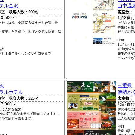
テル金沢
山中温
3室
収容人数
：209名
客室数
：
9,500～
1泊2食付
クセス抜群、会議室も備えゼミ合宿に最
上品な温泉
学生にも優
と充実した設備で、学びと交流を快適に深
ゼミでの疲
特典
1人当たり1
無料
JR加賀温泉
をセミダブルへランクUP（3室まで）
先生の個室
コンパ持ち
沢
三重県
ラルホテル
伊勢か
3室
収容人数
：226名
客室数
：
7,000～
1泊2食付
えで人気な金沢！
伊勢神社に
3分の好立地なホテルで観光もできます！
敷地内には
テルで疲れも癒せます！
広大な敷地
特典
最寄り駅、