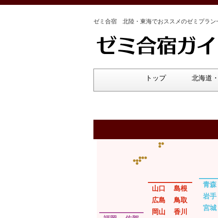
ゼミ合宿 北陸・東海でおススメのゼミプラン
トップ
北海道
青森
山口
島根
岩手
広島
鳥取
宮城
岡山
香川