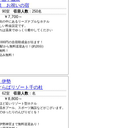
泉 お祝いの宿
 90室
収容人数
：250名
 ￥7,700～
街の中にあるリーズナブルなホテル
しい料金設定です。
れは温泉でゆっくり癒やしてください
,000円の合宿助成金が出ます！
駅から無料送迎あり！(約20分)
無料！
込み無料！
 伊勢
ぐらばリゾート千の杜
 62室
収容人数
：名
 ￥8,800～
ほど近いリゾート型ホテル
流水プール、スポーツ施設などがございます。
でゆったりのんびりゼミを！
伊勢神宮まで無料送迎あり！