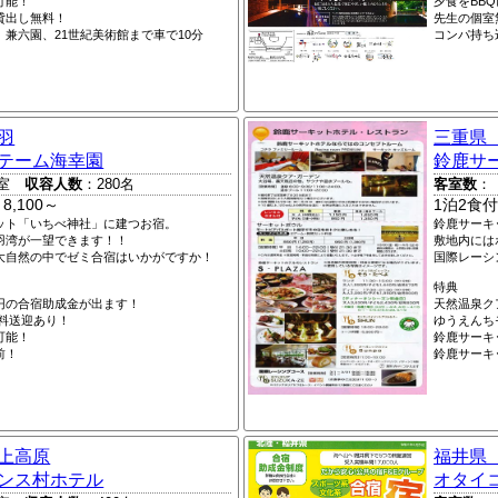
可能！
夕食をBB
貸出し無料！
先生の個室
兼六園、21世紀美術館まで車で10分
コンパ持ち
羽
三重県
テーム海幸園
鈴鹿サ
室
収容人数
：280名
客室数
：
8,100～
1泊2食付
ット「いちべ神社」に建つお宿。
鈴鹿サーキ
羽湾が一望できます！！
敷地内には
大自然の中でゼミ合宿はいかがですか！
国際レーシ
特典
00円の合宿助成金が出ます！
天然温泉ク
無料送迎あり！
ゆうえんち
可能！
鈴鹿サーキ
前！
鈴鹿サーキ
上高原
福井県
ンス村ホテル
オタイ