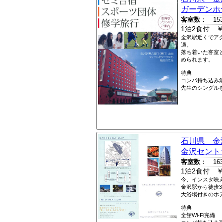
ガーデンホ
客室数
： 15
1泊2食付 ￥
金沢駅近くでア
適。
落ち着いた客室
められます。
特典
コンパ持ち込み
先生のシングル
石川県 金
金沢セント
客室数
： 16
1泊2食付 ￥
今、インスタ映
金沢駅から徒歩
大浴場付きのホ
特典
全館Wi-Fi完備