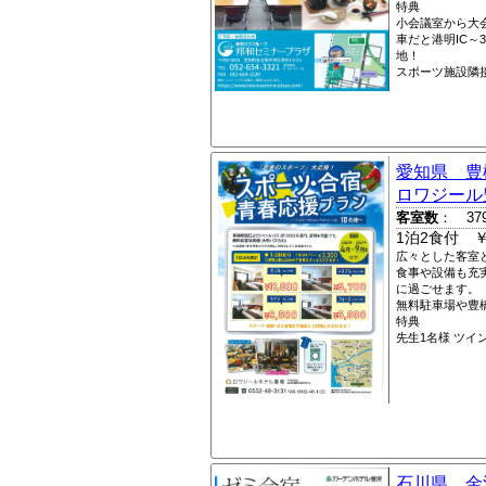
特典
小会議室から大
車だと港明IC～
地！
スポーツ施設隣
愛知県 豊
ロワジール
客室数
： 37
1泊2食付 ￥1
広々とした客室
食事や設備も充
に過ごせます。
無料駐車場や豊
特典
先生1名様 ツ
石川県 金