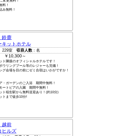
Qに変更無料！
無料！
込み無料！
 鈴鹿
ーキットホテル
 229室
収容人数
：名
 ￥10,300～
ット隣接のオフィシャルホテルです！
ボウリングプール等のレジャーも完備！
ング会場を目の前にゼミ合宿はいかがですか！
ア・ガーデンのご入浴 期間中無料！
モートピアの入園 期間中無料！
ット稲生駅から無料送迎あり！(約10分)
ットまで徒歩10分!
 越前
コヒルズ