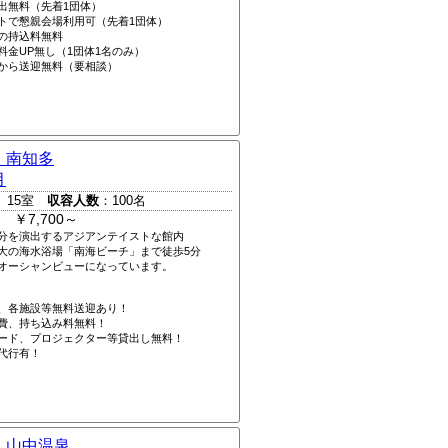
出無料（先着1団体）
トで懇親会場利用可（先着1団体）
の持込料無料
料金UP無し（1団体1名のみ）
から送迎無料（要相談）
 南知多
月
 15室
収容人数
：100名
 ￥7,700～
分を演出するアジアンテイストな館内
大の海水浴場「南海ビーチ」まで徒歩5分
オーシャンビューになっています。
、各施設等無料送迎あり！
費、持ち込み料無料！
ード、プロジェクター等貸出し無料！
代行有！
 山中温泉