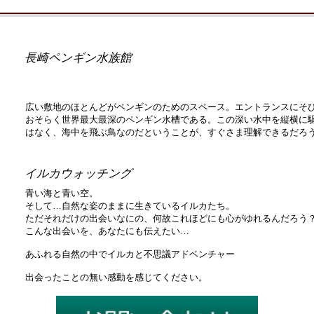
長崎ペンギン水族館
広い敷地のほとんどがペンギンのためのスペース。エントランスにそび
おそらく世界最大最深のペンギン水槽である。この深い水中を縦横に
はなく、海中を飛ぶ鳥なのだということが、すぐさま理解できるだろ
イルカウォッチング
青い海と青い空。
そして…自然な姿のままに生きているイルカたち。
ただそれだけの出会いなにの、何故これほどにも心がゆれるんだろう
こんな出会いを、あなたにも伝えたい…
あふれる自然の中でイルカと不思議アドベンチャー
出会ったことの無い感動を感じてください。