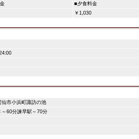
金
■夕食料金
￥1,030
24:00
雲仙市小浜町諏訪の池
～60分諫早駅～70分