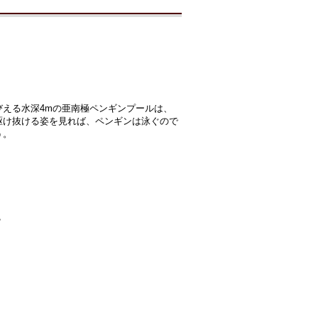
える水深4mの亜南極ペンギンプールは、
駆け抜ける姿を見れば、ペンギンは泳ぐので
う。
？