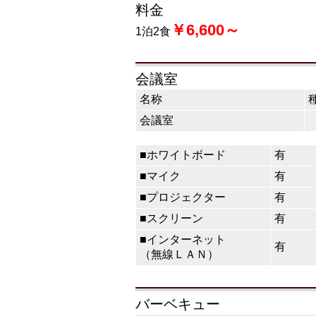
料金
￥6,600～
1泊2食
会議室
名称
会議室
■ホワイトボード
有
■マイク
有
■プロジェクター
有
■スクリーン
有
■インターネット
有
（無線ＬＡＮ）
バーベキュー