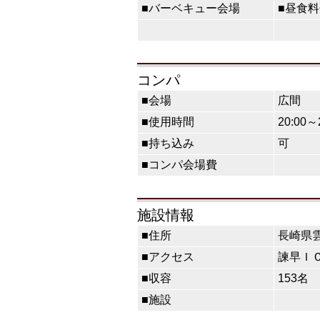
■バーベキュー会場
■昼食料
コンパ
■会場
広間
■使用時間
20:00～
■持ち込み
可
■コンパ会場費
施設情報
■住所
長崎県
■アクセス
諫早ＩＣ
■収容
153名
■施設