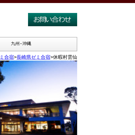
ミ合宿
>
長崎県ゼミ合宿
>休暇村雲仙