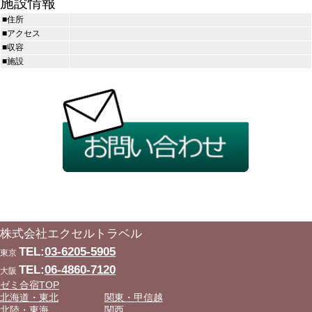
施設情報
■住所
■アクセス
■収容
■施設
株式会社エクセルトラベル
TEL:
03-6205-5905
東京
TEL:
06-4860-7120
大阪
ゼミ合宿TOP
北海道・東北
関東・甲信越
北陸・東海
関西