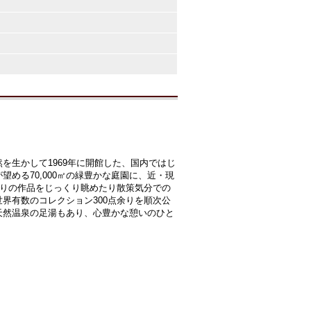
を生かして1969年に開館した、国内ではじ
める70,000㎡の緑豊かな庭園に、近・現
入りの作品をじっくり眺めたり散策気分での
界有数のコレクション300点余りを順次公
天然温泉の足湯もあり、心豊かな憩いのひと