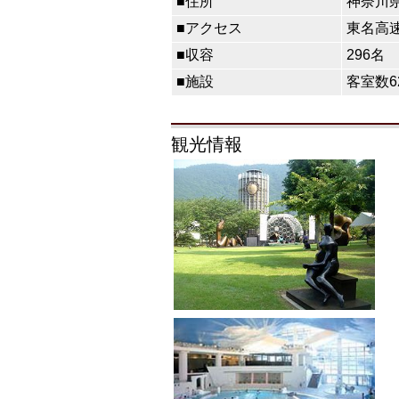
■住所
神奈川
■アクセス
東名高速
■収容
296名
■施設
客室数6
観光情報