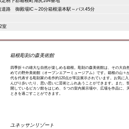
県足柄下郡箱根町湖尻164番地
道路 御殿場IC～20分箱根湯本駅～バス45分
2室
箱根彫刻の森美術館
四季折々の雄大な自然が楽しめる箱根。彫刻の森美術館は、その大自然
めての野外美術館（オープンエアーミュージアム）です。箱根の山々が望
代を代表する彫刻家の名作約120点が常設展示されています。お気に
んびり歩いたり、思い思いに芸術とふれあうことができます。また、世
開しているピカソ館をはじめ、５つの室内展示場や、広場を作品に、
ときを過ごすことができます。
ユネッサンリゾート