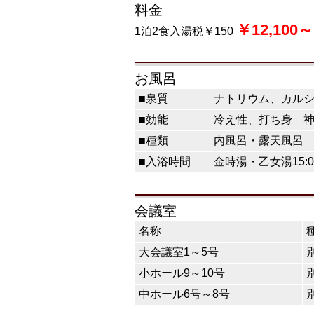
料金
￥12,100～
1泊2食入湯税￥150
お風呂
■泉質
ナトリウム、カル
■効能
冷え性、打ち身 
■種類
内風呂・露天風呂
■入浴時間
金時湯・乙女湯15:00～
会議室
名称
大会議室1～5号
小ホール9～10号
中ホール6号～8号