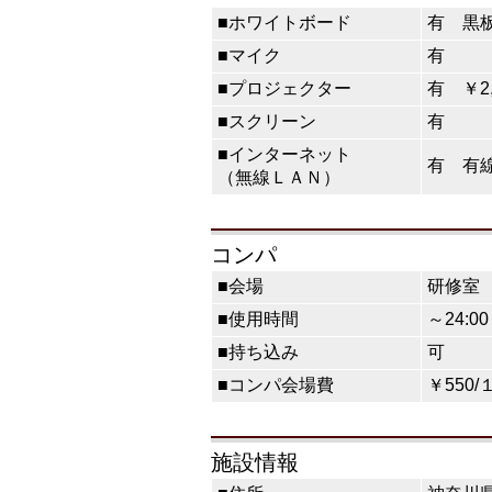
■ホワイトボード
有 黒
■マイク
有
■プロジェクター
有 ￥2,
■スクリーン
有
■インターネット
有 有線
（無線ＬＡＮ）
コンパ
■会場
研修室
■使用時間
～24:00
■持ち込み
可
■コンパ会場費
￥550/
施設情報