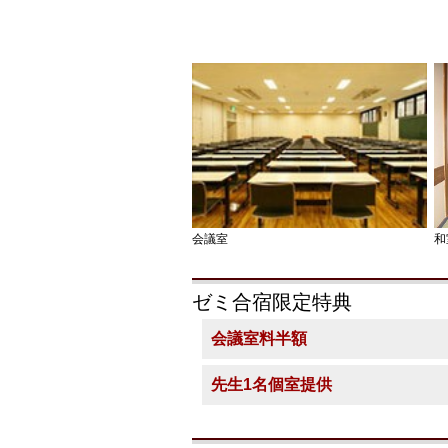
会議室
和
ゼミ合宿限定特典
会議室料半額
先生1名個室提供