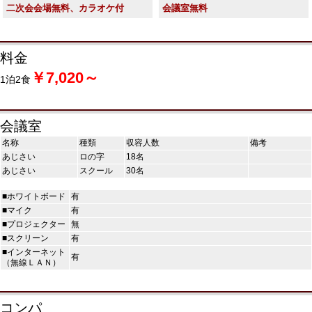
二次会会場無料、カラオケ付
会議室無料
料金
￥7,020～
1泊2食
会議室
名称
種類
収容人数
備考
あじさい
ロの字
18名
あじさい
スクール
30名
■ホワイトボード
有
■マイク
有
■プロジェクター
無
■スクリーン
有
■インターネット
有
（無線ＬＡＮ）
コンパ