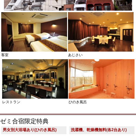
客室
あじさい
レストラン
ひのき風呂
ゼミ合宿限定特典
男女別大浴場あり(ひのき風呂)
洗濯機、乾燥機無料(各2台あり)