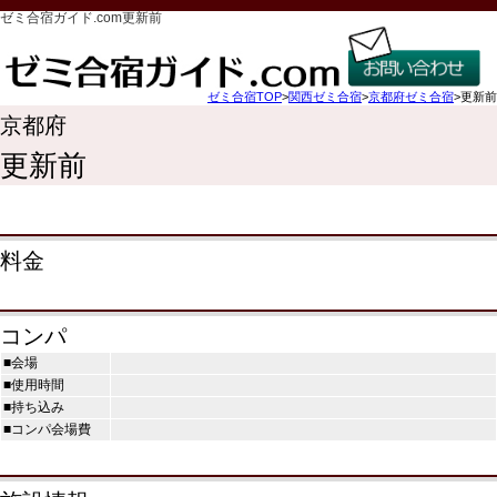
ゼミ合宿ガイド.com更新前
ゼミ合宿TOP
>
関西ゼミ合宿
>
京都府ゼミ合宿
>更新前
京都府
更新前
料金
コンパ
■会場
■使用時間
■持ち込み
■コンパ会場費