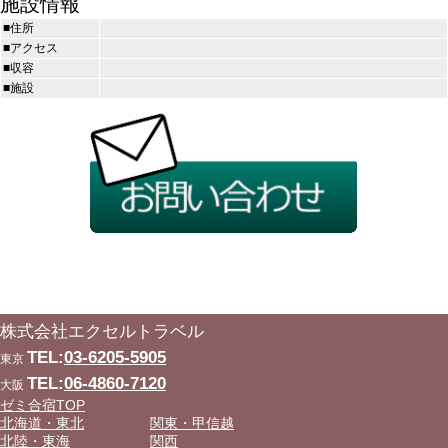
施設情報
■住所
■アクセス
■収容
■施設
株式会社エクセルトラベル
TEL:
03-6205-5905
東京
TEL:
06-4860-7120
大阪
ゼミ合宿TOP
北海道・東北
関東・甲信越
北陸・東海
関西