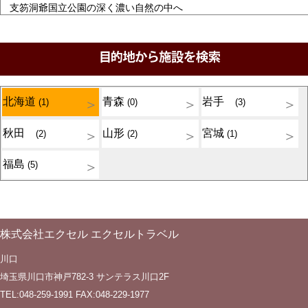
支笏洞爺国立公園の深く濃い自然の中へ
北海道
青森
岩手
(1)
(0)
(3)
秋田
山形
宮城
(2)
(2)
(1)
福島
(5)
株式会社エクセル エクセルトラベル
川口
埼玉県川口市神戸782-3 サンテラス川口2F
TEL:048-259-1991 FAX:048-229-1977